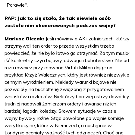
"Porawie".
PAP: Jak to się stało, że tak niewiele osób
zostało nim uhonorowanych podczas wojny?
Mariusz Olczak:
Jeśli mówimy o AK i żołnierzach, którzy
otrzymywali ten order to przede wszystkim trzeba
powiedzieć, że nie było łatwo go otrzymać. Za tym musiał
iść konkretny czyn bojowy, odwaga i bohaterstwo. Nie od
razu również przyznawano Virtuti Militari dając na
przykład Krzyż Walecznych, który jest również niezwykle
cennym wyróżnieniem. Niekiedy warunki bojowe nie
pozwalały na buchalterię związaną z przygotowaniem
wniosków i rozkazów. Niektórzy bardziej ostrzy dowódcy
trudniej nadawali żołnierzom ordery i awanse niż ich
bardziej łagodni koledzy. Słowem sytuacje w czasie
wojny bywały różne. Stąd powołane po wojnie komisje
weryfikacyjne, które w Niemczech, a następnie w
Londynie oceniały ważność tych odznaczeń. Choć one