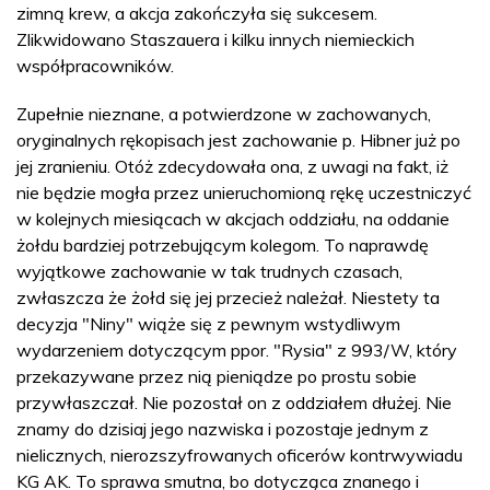
zimną krew, a akcja zakończyła się sukcesem.
Zlikwidowano Staszauera i kilku innych niemieckich
współpracowników.
Zupełnie nieznane, a potwierdzone w zachowanych,
oryginalnych rękopisach jest zachowanie p. Hibner już po
jej zranieniu. Otóż zdecydowała ona, z uwagi na fakt, iż
nie będzie mogła przez unieruchomioną rękę uczestniczyć
w kolejnych miesiącach w akcjach oddziału, na oddanie
żołdu bardziej potrzebującym kolegom. To naprawdę
wyjątkowe zachowanie w tak trudnych czasach,
zwłaszcza że żołd się jej przecież należał. Niestety ta
decyzja "Niny" wiąże się z pewnym wstydliwym
wydarzeniem dotyczącym ppor. "Rysia" z 993/W, który
przekazywane przez nią pieniądze po prostu sobie
przywłaszczał. Nie pozostał on z oddziałem dłużej. Nie
znamy do dzisiaj jego nazwiska i pozostaje jednym z
nielicznych, nierozszyfrowanych oficerów kontrwywiadu
KG AK. To sprawa smutna, bo dotycząca znanego i