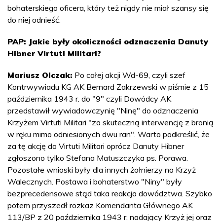
bohaterskiego oficera, który też nigdy nie miał szansy się
do niej odnieść.
PAP: Jakie były okoliczności odznaczenia Danuty
Hibner Virtuti Militari?
Mariusz Olczak:
Po całej akcji Wd-69, czyli szef
Kontrwywiadu KG AK Bernard Zakrzewski w piśmie z 15
października 1943 r. do "9" czyli Dowódcy AK
przedstawił wywiadowczynię "Ninę" do odznaczenia
Krzyżem Virtuti Militari "za skuteczną interwencję z bronią
w ręku mimo odniesionych dwu ran". Warto podkreślić, że
za tę akcję do Virtuti Militari oprócz Danuty Hibner
zgłoszono tylko Stefana Matuszczyka ps. Porawa.
Pozostałe wnioski były dla innych żołnierzy na Krzyż
Walecznych. Postawa i bohaterstwo "Niny" były
bezprecedensowe stąd taka reakcja dowództwa. Szybko
potem przyszedł rozkaz Komendanta Głównego AK
113/BP z 20 października 1943 r. nadający Krzyż jej oraz