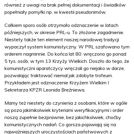
również z uwagi na brak pełnej dokumentacji i świadków
popełniały pomyłki np. w kwestii pseudonimów.
Całkiem sporo osób otrzymało odznaczenie w latach
późniejszych, w okresie PRL-u. To złożone zagadnienie.
Niestety także ten element naszej narodowej tradycji
wypaczył system komunistyczny. W PRL szafowano tym
orderem nagminnie. Do końca lat 80. wręczono go ponad
5 tys. osób, w tym 13 Krzyży Wielkich. Doszło do tego, że
komunistyczni aparatczycy wręczali go niejako w darze,
pozwalając traktować niemal jak zdobyte trofeum.
Przykładem jest odznaczenie Krzyżem Wielkim I
Sekretarza KPZR Leonida Breżniewa.
Mamy też niestety do czynienia z osobami, które w ogóle
są poza jakimikolwiek kryteriami weryfikacyjnymi i order
noszą zupełnie bezprawnie, bez jakichkolwiek, choćby
komunistycznych nadań. Co gorsza pojawiają się na
najważniejszych uroczystościach państwowych z