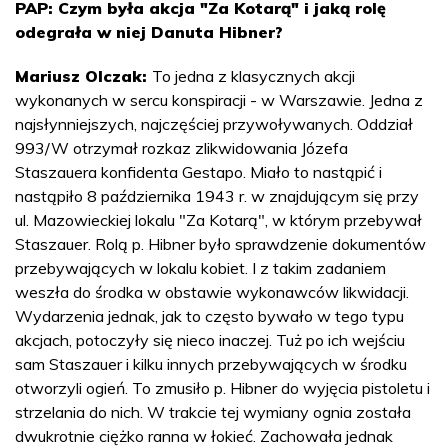
PAP: Czym była akcja "Za Kotarą" i jaką rolę
odegrała w niej Danuta Hibner?
Mariusz Olczak:
To jedna z klasycznych akcji
wykonanych w sercu konspiracji - w Warszawie. Jedna z
najsłynniejszych, najczęściej przywoływanych. Oddział
993/W otrzymał rozkaz zlikwidowania Józefa
Staszauera konfidenta Gestapo. Miało to nastąpić i
nastąpiło 8 października 1943 r. w znajdującym się przy
ul. Mazowieckiej lokalu "Za Kotarą", w którym przebywał
Staszauer. Rolą p. Hibner było sprawdzenie dokumentów
przebywających w lokalu kobiet. I z takim zadaniem
weszła do środka w obstawie wykonawców likwidacji.
Wydarzenia jednak, jak to często bywało w tego typu
akcjach, potoczyły się nieco inaczej. Tuż po ich wejściu
sam Staszauer i kilku innych przebywających w środku
otworzyli ogień. To zmusiło p. Hibner do wyjęcia pistoletu i
strzelania do nich. W trakcie tej wymiany ognia została
dwukrotnie ciężko ranna w łokieć. Zachowała jednak