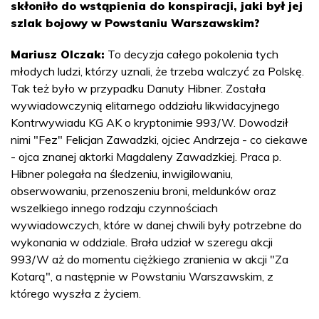
skłoniło do wstąpienia do konspiracji, jaki był jej
szlak bojowy w Powstaniu Warszawskim?
Mariusz Olczak:
To decyzja całego pokolenia tych
młodych ludzi, którzy uznali, że trzeba walczyć za Polskę.
Tak też było w przypadku Danuty Hibner. Została
wywiadowczynią elitarnego oddziału likwidacyjnego
Kontrwywiadu KG AK o kryptonimie 993/W. Dowodził
nimi "Fez" Felicjan Zawadzki, ojciec Andrzeja - co ciekawe
- ojca znanej aktorki Magdaleny Zawadzkiej. Praca p.
Hibner polegała na śledzeniu, inwigilowaniu,
obserwowaniu, przenoszeniu broni, meldunków oraz
wszelkiego innego rodzaju czynnościach
wywiadowczych, które w danej chwili były potrzebne do
wykonania w oddziale. Brała udział w szeregu akcji
993/W aż do momentu ciężkiego zranienia w akcji "Za
Kotarą", a następnie w Powstaniu Warszawskim, z
którego wyszła z życiem.