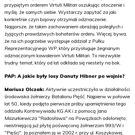
przypiętym orderem Virtuti Militari oszukując otoczenie i
myślę, że samych siebie. Wystarczy zapytać za jaki
konkretnie czyn bojowy otrzymali odznaczenie.
Najgorsze, że takim zachowaniem obrażają poległych i
żyjących prawdziwych bohaterów orderu. Więcej, bywa,
że na ich pogrzebie występuje oddział z Pułku
Reprezentacyjnego WP, który przysługuje żegnanym
odznaczonym kawalerom Virtuti Militari. To niezwykle
trudny temat, który od lat odkłada się niestety na bok.
PAP: A jakie były losy Danuty Hibner po wojnie?
Mariusz Olczak:
Aktywnie uczestniczyła w działalności
środowiska żołnierzy Batalionu Pięść. Najpierw w połowie
lat 50., kiedy podjęto pierwsze próby upamiętnienia tego
oddziału Kontrwywiadu KG AK i z pomocą Jana
Mazurkiewicza "Radosława" na Powązkach odsłonięto,
nieistniejącą już płytę poświęconą żołnierzom 993/W i
"Pięści". Ja poznałem ją w 2002 r. przy ul. Koszykowej,