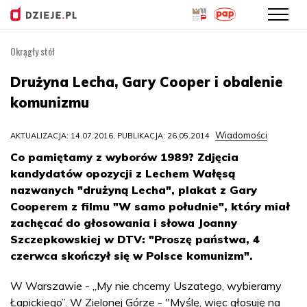
Okrągły stół
Przejdź
do
Drużyna Lecha, Gary Cooper i obalenie
treści
komunizmu
Wiadomości
AKTUALIZACJA: 14.07.2016, PUBLIKACJA: 26.05.2014
Co pamiętamy z wyborów 1989? Zdjęcia
kandydatów opozycji z Lechem Wałęsą
nazwanych "drużyną Lecha", plakat z Gary
Cooperem z filmu "W samo południe", który miał
zachęcać do głosowania i słowa Joanny
Szczepkowskiej w DTV: "Proszę państwa, 4
czerwca skończył się w Polsce komunizm".
W Warszawie - „My nie chcemy Uszatego, wybieramy
Łapickiego”. W Zielonej Górze - "Myślę, więc głosuję na