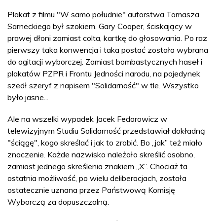
Plakat z filmu "W samo południe" autorstwa Tomasza
Sarneckiego był szokiem. Gary Cooper, ściskający w
prawej dłoni zamiast colta, kartkę do głosowania. Po raz
pierwszy taka konwencja i taka postać została wybrana
do agitacji wyborczej. Zamiast bombastycznych haseł i
plakatów PZPR i Frontu Jedności narodu, na pojedynek
szedł szeryf z napisem "Solidarność" w tle. Wszystko
było jasne...
Ale na wszelki wypadek Jacek Fedorowicz w
telewizyjnym Studiu Solidarność przedstawiał dokładną
"ściągę", kogo skreślać i jak to zrobić. Bo „jak” też miało
znaczenie. Każde nazwisko należało skreślić osobno,
zamiast jednego skreślenia znakiem „X”. Chociaż ta
ostatnia możliwość, po wielu deliberacjach, została
ostatecznie uznana przez Państwową Komisję
Wyborczą za dopuszczalną.