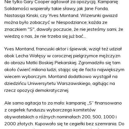
Nie tylko Gary Cooper agitował za opozycją. Kampanię
Solidarności wspierały takie sławy, jak Jane Fonda,
Nastassja Kinski, czy Yves Montand. Wizerunki gwiazd
można było zobaczyć w Niespodziance; każda ze
znaczkiem "S", dawały poczucie, że nie jesteśmy sami, że
wiedzą o nas, że nie trzeba się już bać...
Yves Montand, francuski aktor i śpiewak, wziął też udział
obok Lecha Wałęsy w corocznej pielgrzymce mężczyzn
do obrazu Matki Boskiej Piekarskiej. Zgromadziło się tam
około ćwierć miliona ludzi, stając się de facto największym
wiecem wyborczym. Montand dodatkowo wystąpił na
dziedzińcu Uniwersytetu Warszawskiego, agitując na
rzecz opozycji demokratycznej.
Ale sama agitacja to za mało: kampanię „S” finansowano
z cegiełek funduszu wyborczego komitetów
obywatelskich o różnych nominałach 200, 500, 1000 i
2000 złotych. Kupowało się te cegiełki bez szemrania. Do