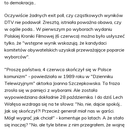
to demokracja...
Oczywiście żadnych exit poll, czy cząstkowych wyników
DTV nie podawał. Zresztą, istniała poważna obawa, czy
w ogóle poda... W pierwszym po wyborach wydaniu
Polskiej Kroniki Filmowej (6 czerwca) można było usłyszeć
tylko, że "wstępne wynik wskazują, że kandydaci
komitetów obywatelskich uzyskali przeważające poparcie
wyborców".
"Proszę państwa, 4 czerwca skończył się w Polsce
komunizm" - powiedziała w 1989 roku w "Dzienniku
Telewizyjnym" aktorka Joanna Szczepkowska. Ta fraza
zrosła się w pamięci z wyborami. Ale została
wypowiedziana dokładnie 28 października. I do dziś Lech
Wałęsa wzdraga się na te słowa: "No, nie, dajcie spokój...
Jak się skończył?! Przecież generał miał nas w garści.
Mógł wygrać, jak chciał" - komentuje po latach. A że stało
się inaczej? "No, ale tyle bitew z nim przegrałem, że wojnę