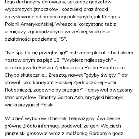
tego dochodziły darowizny, sprzedaż gadżetów
wyborczych (znaczków i koszulek) oraz środki
pozyskiwane od organizacji polonijnych, jak Kongres
Polonii Amerykańskiej. Wreszcie, korzystano też z
pieniędzy zgromadzonych wcześniej, w okresie
działalności podziemnej "S".
"Nie śpij, bo cię przegłosują!" ostrzegał plakat z budzikiem
nastawionym za pięć 12. "Wybierz najlepszych" -
przekonywała Polska Zjednoczona Partia Robotnicza.
Chyba skutecznie... Zresztą, nawet ”gdyby święty Piotr
stawał, jako kandydat Polskiej Zjednoczonej Partii
Robotniczej, zapewne by przegrał” – opisywał ówczesny
stan umysłów Timothy Garton Ash, brytyjski historyk,
wielki przyjaciel Polski.
W dzień wyborów Dziennik Telewizyjny, ówczesne
główne źródło informacji, podawał, że gen. Wojciech
Jaruzelski głosował wraz z małżonką Barbarą o godz.