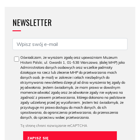
NEWSLETTER
Oświadczam, że wyrażam zgodę oraz upoważniam Muzeum
Historii Polski, ul. Gwardii 1, 01-538 Warszawa, (dalej MHP) jako
Administratora danych osobowych oraz wszelkie podmioty
działające na rzecz lub zlecenie MHP do przetwarzania moich
danych osob. (e-mail) w zakresie i celach niezbędnych do
otrzymywania newslettera dzieje.pl od dnia wyrażenia tej zgody do
jej odwołania. Jestem świadomy/a, że mam prawo w dowolnym
momencie odwołać zgodę oraz że odwołanie zgody nie wpływa na
zgodność z prawem przetwarzania, którego dokonano na podstawie
zgody udzielonej przed jej wycofaniem. Jestem też świadomy/a, że
przysługuje mi prawo dostępu do moich danych, do ich
sprostowania, do ograniczenia przetwarzania, do przenoszenia
danych, do sprzeciwu wobec przetwarzania.