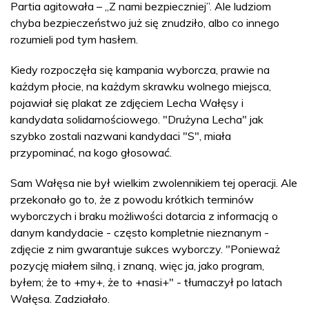
Partia agitowała – „Z nami bezpieczniej”. Ale ludziom
chyba bezpieczeństwo już się znudziło, albo co innego
rozumieli pod tym hasłem.
Kiedy rozpoczęła się kampania wyborcza, prawie na
każdym płocie, na każdym skrawku wolnego miejsca,
pojawiał się plakat ze zdjęciem Lecha Wałęsy i
kandydata solidarnościowego. "Drużyna Lecha" jak
szybko zostali nazwani kandydaci "S", miała
przypominać, na kogo głosować.
Sam Wałęsa nie był wielkim zwolennikiem tej operacji. Ale
przekonało go to, że z powodu krótkich terminów
wyborczych i braku możliwości dotarcia z informacją o
danym kandydacie - często kompletnie nieznanym -
zdjęcie z nim gwarantuje sukces wyborczy. "Ponieważ
pozycję miałem silną, i znaną, więc ja, jako program,
byłem; że to +my+, że to +nasi+" - tłumaczył po latach
Wałęsa. Zadziałało.