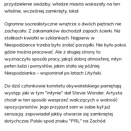
przydzielenie siedziby, władze miasta wskazały na ten
właśnie, wcześniej zamknięty, lokal.
Ogromne socrealistyczne wnętrze o dwóch piętrach nie
zachęcało. Z zakamarków dochodził zapach ścierki. Na
stolikach kwiatki w szklankach. Najpierw w
Niespodziance trzeba było zrobić porządki. Nie było pokoi,
gdzie można pracować. Ale z drugiej strony to
wyznaczyło sposób pracy, jakąś dobrą atmosferę, młyn
pełen ludzi i pomysłów, jakim stała się później
Niespodzianka – wspominał po latach Lityński.
Do dziś członkowie komitetu obywatelskiego pamiętają
występ, jaki w tym "młynie" dał Stevie Wonder. Artysta
chciał w ten sposób wesprzeć walczących o wolność
opozycjonistów. Jego przyjazd sam w sobie był już
sensacją: zapowiadał jakby otwarcie się zamkniętej
dotychczas Polski spod znaku "PRL" na Zachód.