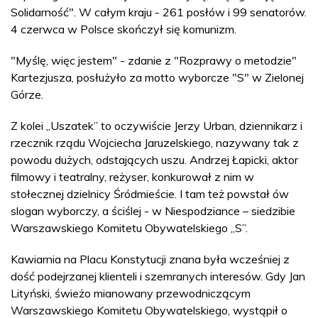
Solidarność". W całym kraju - 261 posłów i 99 senatorów.
4 czerwca w Polsce skończył się komunizm.
"Myślę, więc jestem" - zdanie z "Rozprawy o metodzie"
Kartezjusza, posłużyło za motto wyborcze "S" w Zielonej
Górze.
Z kolei „Uszatek” to oczywiście Jerzy Urban, dziennikarz i
rzecznik rządu Wojciecha Jaruzelskiego, nazywany tak z
powodu dużych, odstających uszu. Andrzej Łapicki, aktor
filmowy i teatralny, reżyser, konkurował z nim w
stołecznej dzielnicy Śródmieście. I tam też powstał ów
slogan wyborczy, a ściślej - w Niespodziance – siedzibie
Warszawskiego Komitetu Obywatelskiego „S”.
Kawiarnia na Placu Konstytucji znana była wcześniej z
dość podejrzanej klienteli i szemranych interesów. Gdy Jan
Lityński, świeżo mianowany przewodniczącym
Warszawskiego Komitetu Obywatelskiego, wystąpił o