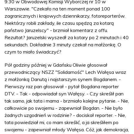
9.30 w Obwodowej Komisji Wyborczej nr 10 w
Warszawie. "Czekało na ten moment ponad 100
zagranicznych i krajowych dziennikarzy, fotoreporterów.
Niektórzy robili zakłady, ile czasu spędzą za kotarą
państwo Jaruzelscy" - brzmiał komentarz z offu.
Rezultat? Jaruzelski wyszedł za kotary po 2 minutach i 40
sekundach. Dokładnie 3 minuty czekał na małżonkę. O
czym to miało świadczyć?
Pół godziny później w Gdańsku Oliwie głosował
przewodniczący NSZZ "Solidarność" Lech Wałęsa wraz
z małżonką Danutą i najstarszym synem Bogdanem. -
Pierwszy raz pan głosował - pytał Bogdana reporter
DTV. - Tak - odpowiadał syn Wałęsy. - Czy skreślił pan
tak samo, jak tata i mama - brzmiało kolejne pytanie. - Nie,
całkowicie po swojemu - zapewniał Bogdan. - Nie było
żadnych uzgodnień w rodzinie? - dociskał reporter. - Nie,
tata powiedział mi, co mam skreślić, a ja skreśliłem po
swojemu - zapewniał młody Wałęsa. Cóż, jak demokracja,