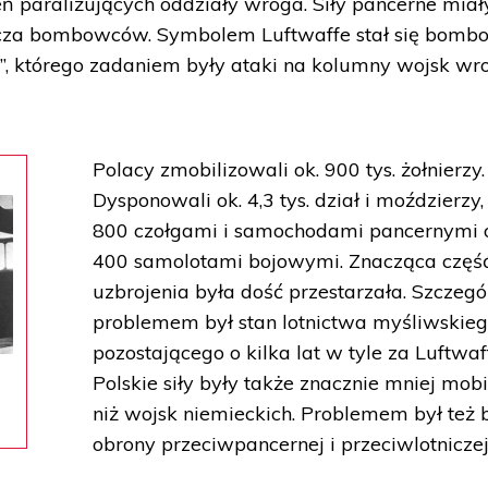
 paraliżujących oddziały wroga. Siły pancerne miał
zcza bombowców. Symbolem Luftwaffe stał się bomb
a”, którego zadaniem były ataki na kolumny wojsk wr
Polacy zmobilizowali ok. 900 tys. żołnierzy.
Dysponowali ok. 4,3 tys. dział i moździerzy,
800 czołgami i samochodami pancernymi 
400 samolotami bojowymi. Znacząca częś
uzbrojenia była dość przestarzała. Szczeg
problemem był stan lotnictwa myśliwskieg
pozostającego o kilka lat w tyle za Luftwaf
Polskie siły były także znacznie mniej mobi
niż wojsk niemieckich. Problemem był też 
obrony przeciwpancernej i przeciwlotniczej