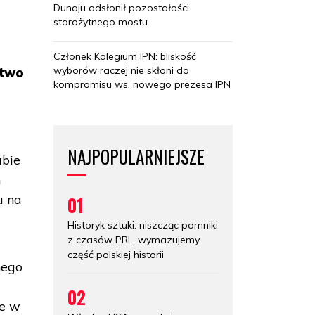
Dunaju odsłonił pozostałości
starożytnego mostu
Członek Kolegium IPN: bliskość
wyborów raczej nie skłoni do
stwo
kompromisu ws. nowego prezesa IPN
NAJPOPULARNIEJSZE
abie
h
u na
01
Historyk sztuki: niszcząc pomniki
z czasów PRL, wymazujemy
część polskiej historii
nego
d
02
ne w