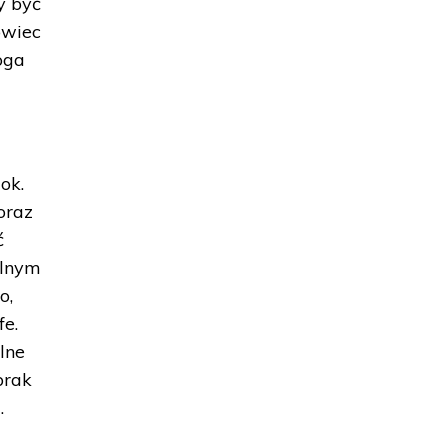
y być
owiec
oga
 ok.
oraz
ć
ólnym
o,
fe.
lne
brak
.