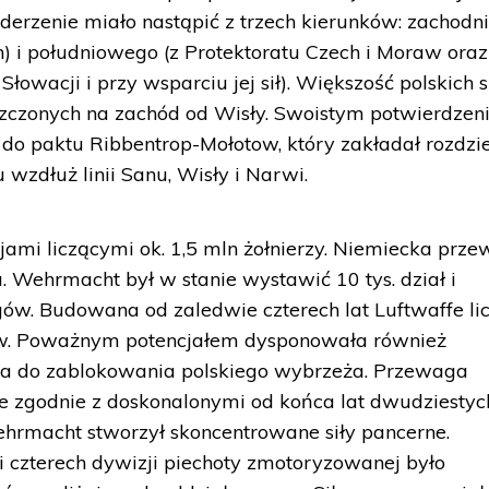
derzenie miało nastąpić z trzech kierunków: zachodni
) i południowego (z Protektoratu Czech i Moraw oraz
owacji i przy wsparciu jej sił). Większość polskich s
iszczonych na zachód od Wisły. Swoistym potwierdze
ł do paktu Ribbentrop-Mołotow, który zakładał rozdzi
u wzdłuż linii Sanu, Wisły i Narwi.
ami liczącymi ok. 1,5 mln żołnierzy. Niemiecka prz
. Wehrmacht był w stanie wystawić 10 tys. dział i
ów. Budowana od zaledwie czterech lat Luftwaffe li
w. Poważnym potencjałem dysponowała również
lna do zablokowania polskiego wybrzeża. Przewaga
e zgodnie z doskonalonymi od końca lat dwudziestyc
rmacht stworzył skoncentrowane siły pancerne.
 czterech dywizji piechoty zmotoryzowanej było