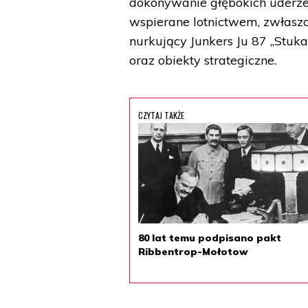
dokonywanie głębokich uderzeń
wspierane lotnictwem, zwłas
nurkujący Junkers Ju 87 „Stuk
oraz obiekty strategiczne.
CZYTAJ TAKŻE
80 lat temu podpisano pakt
Ribbentrop-Mołotow