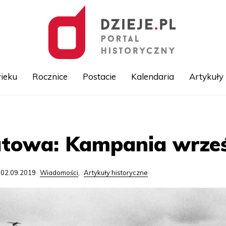
ieku
Rocznice
Postacie
Kalendaria
Artykuły
Przejdź
do
treści
iatowa: Kampania wrze
 02.09.2019
Wiadomości
,
Artykuły historyczne