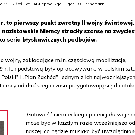
c PZL 37 Łoś. Fot. PAP/Reprodukcja: Eugeniusz Hannemann
. to pierwszy punkt zwrotny II wojny światowej.
e nazistowskie Niemcy straciły szansę na zwycię
ko seria błyskawicznych podbojów.
 wojny, zakładające m.in. częściową mobilizację,
 r. Ich podstawą były opracowywane w polskim szt
Polski” i „Plan Zachód”. Jednym z ich najważniejszyc
 Niemcy od dłuższego czasu przygotowują się do atak
„Gotowość niemieckiego potencjału wojen
może być w każdym razie wcześniejsza o
naszej, co będzie musiało być uwzględnio