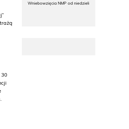
Wniebowzięcia NMP od niedzieli
j”
Strażą
. 30
cji
e
.