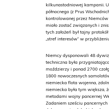
kilkunastodniowej kampanii. U
północnego (z Prus Wschodnich
kontrolowanej przez Niemców Sł
miało zostać związanych i zn
tych założeń był tajny protokó
„stref interesów” w przybliżeni
Niemcy dysponowali 48 dywizj
techniczna była przygniatająca
moździerzy i ponad 2700 czołg
1800 nowoczesnych samolotó
niemiecka flota wojenna, zdo
niemiecka była tym większa, ż
metodami wojny pancernej Weh
Zadaniem sześciu pancernych i