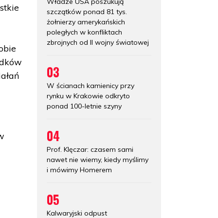
Władze USA poszukują
stkie
szczątków ponad 81 tys.
żołnierzy amerykańskich
poległych w konfliktach
zbrojnych od II wojny światowej
obie
rodków
03
iałań
W ścianach kamienicy przy
rynku w Krakowie odkryto
ponad 100-letnie szyny
04
 w
Prof. Klęczar: czasem sami
nawet nie wiemy, kiedy myślimy
i mówimy Homerem
05
Kalwaryjski odpust