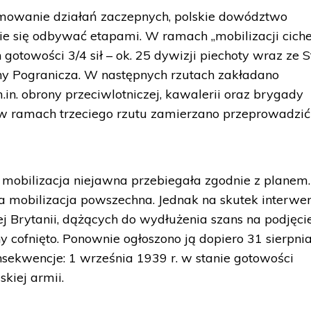
mowanie działań zaczepnych, polskie dowództwo
zie się odbywać etapami. W ramach „mobilizacji ciche
otowości 3/4 sił – ok. 25 dywizji piechoty wraz ze 
ny Pogranicza. W następnych rzutach zakładano
m.in. obrony przeciwlotniczej, kawalerii oraz brygady
w ramach trzeciego rzutu zamierzano przeprowadzić
. mobilizacja niejawna przebiegała zgodnie z planem
na mobilizacja powszechna. Jednak na skutek interwen
j Brytanii, dążących do wydłużenia szans na podjęci
ny cofnięto. Ponownie ogłoszono ją dopiero 31 sierpnia
sekwencje: 1 września 1939 r. w stanie gotowości
skiej armii.