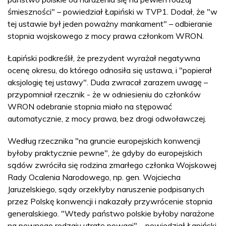
śmieszności" – powiedział Łapiński w TVP1. Dodał, że "w
tej ustawie był jeden poważny mankament" – odbieranie
stopnia wojskowego z mocy prawa członkom WRON.
Łapiński podkreślił, że prezydent wyrażał negatywna
ocenę okresu, do którego odnosiła się ustawa, i "popierał
aksjologię tej ustawy". Duda zwracał zarazem uwagę –
przypomniał rzecznik - że w odniesieniu do członków
WRON odebranie stopnia miało na stępować
automatycznie, z mocy prawa, bez drogi odwoławczej.
Według rzecznika "na gruncie europejskich konwencji
byłoby praktycznie pewne", że gdyby do europejskich
sądów zwróciła się rodzina zmarłego członka Wojskowej
Rady Ocalenia Narodowego, np. gen. Wojciecha
Jaruzelskiego, sądy orzekłyby naruszenie podpisanych
przez Polskę konwencji i nakazały przywrócenie stopnia
generalskiego. "Wtedy państwo polskie byłoby narażone
na pewnego rodzaju utratę powagi" – powiedział Łapiński.