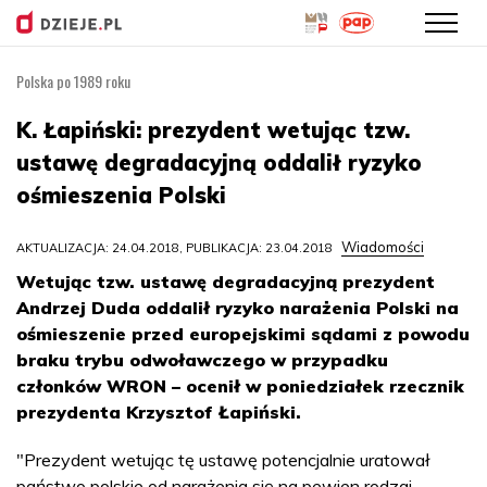
Polska po 1989 roku
Przejdź
do
K. Łapiński: prezydent wetując tzw.
treści
ustawę degradacyjną oddalił ryzyko
ośmieszenia Polski
Wiadomości
AKTUALIZACJA: 24.04.2018, PUBLIKACJA: 23.04.2018
Wetując tzw. ustawę degradacyjną prezydent
Andrzej Duda oddalił ryzyko narażenia Polski na
ośmieszenie przed europejskimi sądami z powodu
braku trybu odwoławczego w przypadku
członków WRON – ocenił w poniedziałek rzecznik
prezydenta Krzysztof Łapiński.
"Prezydent wetując tę ustawę potencjalnie uratował
państwo polskie od narażenia się na pewien rodzaj