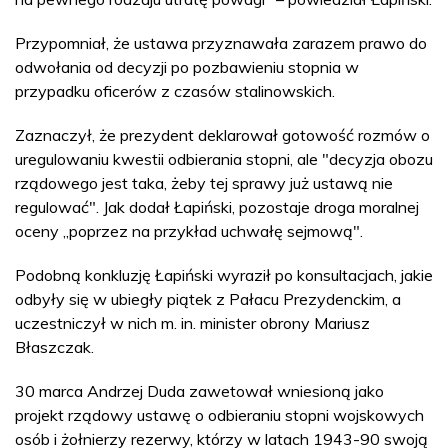
Przypomniał, że ustawa przyznawała zarazem prawo do
odwołania od decyzji po pozbawieniu stopnia w
przypadku oficerów z czasów stalinowskich.
Zaznaczył, że prezydent deklarował gotowość rozmów o
uregulowaniu kwestii odbierania stopni, ale "decyzja obozu
rządowego jest taka, żeby tej sprawy już ustawą nie
regulować". Jak dodał Łapiński, pozostaje droga moralnej
oceny „poprzez na przykład uchwałę sejmową".
Podobną konkluzję Łapiński wyraził po konsultacjach, jakie
odbyły się w ubiegły piątek z Pałacu Prezydenckim, a
uczestniczył w nich m. in. minister obrony Mariusz
Błaszczak.
30 marca Andrzej Duda zawetował wniesioną jako
projekt rządowy ustawę o odbieraniu stopni wojskowych
osób i żołnierzy rezerwy, którzy w latach 1943-90 swoją