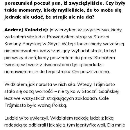
porozumień poczuł pan, iż zwyciężyliście. Czy były
takie momenty, kiedy myśleliście, że to może się
jednak nie udać, że strajk nic nie da?
Andrzej Kołodziej:
Ja wierzyłem w zwycięstwo, kiedy
widziałem siłę ludzi. Prowadziłem strajk w Stoczni
Komuny Paryskiej w Gdyni. W tej stoczni nigdy wcześniej
nie pracowałem; wówczas, gdy wybuchł strajk, to był
pierwszy dzień, kiedy poszedłem do pracy. Stanąłem
twarzą w twarz z dwunastoma tysiącami ludzi i
namawiałem ich do tego strajku. Oni poszli za mną.
Widziałem, jak narasta w nich siła. Wtedy Trójmiasto
stało się oazą wolności – nie tylko w Stoczni Gdańskiej,
lecz we wszystkich strajkujących zakładach. Całe
Trójmiasto było wolną Polską.
Ludzie w to uwierzyli. Widziałem reakcję ludzi: z jaką
radością to odbierali i jak się z tym identyfikowali. Dla mnie