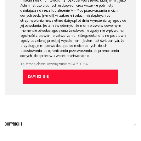
Historii Polski, ul. Gwardii 1, 01-538 Warszawa, (dalej MHP) jako
Administratora danych osobowych oraz wszelkie podmioty
działające na rzecz lub zlecenie MHP do przetwarzania moich
danych osob. (e-mail) w zakresie i celach niezbędnych do
otrzymywania newslettera dzieje.pl od dnia wyrażenia tej zgody do
jej odwołania. Jestem świadomy/a, że mam prawo w dowolnym
momencie odwołać zgodę oraz że odwołanie zgody nie wpływa na
zgodność z prawem przetwarzania, którego dokonano na podstawie
zgody udzielonej przed jej wycofaniem. Jestem też świadomy/a, że
przysługuje mi prawo dostępu do moich danych, do ich
sprostowania, do ograniczenia przetwarzania, do przenoszenia
danych, do sprzeciwu wobec przetwarzania.
COPYRIGHT