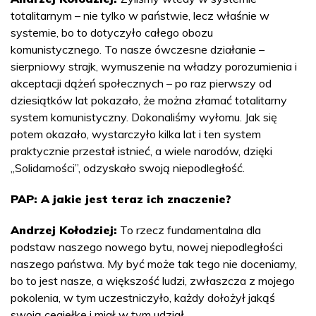
totalitarnym – nie tylko w państwie, lecz właśnie w
systemie, bo to dotyczyło całego obozu
komunistycznego. To nasze ówczesne działanie –
sierpniowy strajk, wymuszenie na władzy porozumienia i
akceptacji dążeń społecznych – po raz pierwszy od
dziesiątków lat pokazało, że można złamać totalitarny
system komunistyczny. Dokonaliśmy wyłomu. Jak się
potem okazało, wystarczyło kilka lat i ten system
praktycznie przestał istnieć, a wiele narodów, dzięki
„Solidarności”, odzyskało swoją niepodległość.
PAP: A jakie jest teraz ich znaczenie?
Andrzej Kołodziej:
To rzecz fundamentalna dla
podstaw naszego nowego bytu, nowej niepodległości
naszego państwa. My być może tak tego nie doceniamy,
bo to jest nasze, a większość ludzi, zwłaszcza z mojego
pokolenia, w tym uczestniczyło, każdy dołożył jakąś
swoją cegiełkę i miał w tym udział.