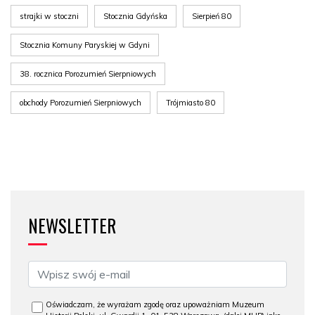
strajki w stoczni
Stocznia Gdyńska
Sierpień 80
Stocznia Komuny Paryskiej w Gdyni
38. rocznica Porozumień Sierpniowych
obchody Porozumień Sierpniowych
Trójmiasto 80
NEWSLETTER
Oświadczam, że wyrażam zgodę oraz upoważniam Muzeum