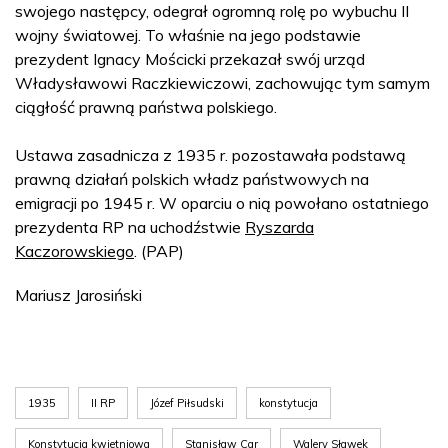
swojego następcy, odegrał ogromną rolę po wybuchu II
wojny światowej. To właśnie na jego podstawie
prezydent Ignacy Mościcki przekazał swój urząd
Władysławowi Raczkiewiczowi, zachowując tym samym
ciągłość prawną państwa polskiego.
Ustawa zasadnicza z 1935 r. pozostawała podstawą
prawną działań polskich władz państwowych na
emigracji po 1945 r. W oparciu o nią powołano ostatniego
prezydenta RP na uchodźstwie
Ryszarda
Kaczorowskiego
. (PAP)
Mariusz Jarosiński
1935
II RP
Józef Piłsudski
konstytucja
Konstytucja kwietniowa
Stanisław Car
Walery Sławek