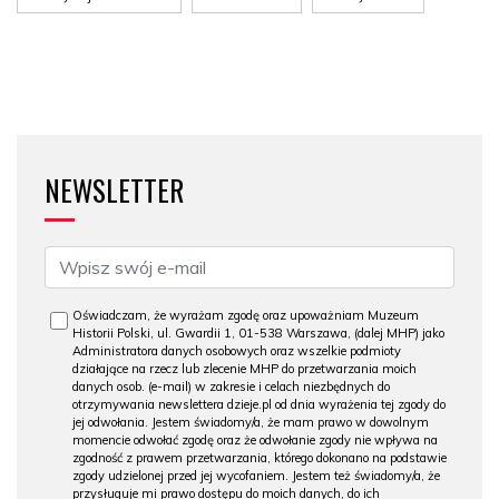
NEWSLETTER
Oświadczam, że wyrażam zgodę oraz upoważniam Muzeum
Historii Polski, ul. Gwardii 1, 01-538 Warszawa, (dalej MHP) jako
Administratora danych osobowych oraz wszelkie podmioty
działające na rzecz lub zlecenie MHP do przetwarzania moich
danych osob. (e-mail) w zakresie i celach niezbędnych do
otrzymywania newslettera dzieje.pl od dnia wyrażenia tej zgody do
jej odwołania. Jestem świadomy/a, że mam prawo w dowolnym
momencie odwołać zgodę oraz że odwołanie zgody nie wpływa na
zgodność z prawem przetwarzania, którego dokonano na podstawie
zgody udzielonej przed jej wycofaniem. Jestem też świadomy/a, że
przysługuje mi prawo dostępu do moich danych, do ich