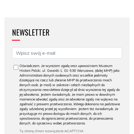
NEWSLETTER
Oświadczam, że wyrażam zgodę oraz upoważniam Muzeum
Historii Polski, ul. Gwardii 1, 01-538 Warszawa, (dalej MHP) jako
Administratora danych osobowych oraz wszelkie podmioty
działające na rzecz lub zlecenie MHP do przetwarzania moich
danych osob. (e-mail) w zakresie i celach niezbędnych do
otrzymywania newslettera dzieje.pl od dnia wyrażenia tej zgody do
jej odwołania. Jestem świadomy/a, że mam prawo w dowolnym
momencie odwołać zgodę oraz że odwołanie zgody nie wpływa na
zgodność z prawem przetwarzania, którego dokonano na podstawie
zgody udzielonej przed jej wycofaniem. Jestem też świadomy/a, że
przysługuje mi prawo dostępu do moich danych, do ich
sprostowania, do ograniczenia przetwarzania, do przenoszenia
danych, do sprzeciwu wobec przetwarzania.