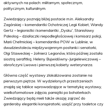
aktywnych na polach: militarnym, społecznym,
politycznym, kulturalnym.
Zwiedzający poznają bliżej postacie m.in. Aleksandry
Zagórskiej – komendantki Ochotniczej Legii Kobiet, Wandy
Gertz – legionistki i komendantki „Dysku”, Stanisławy
Paleolog – działaczki niepodległościowej i komisarz policji,
Marii Chełmickiej – komendantka POW w Lublinie, w
dwudziestoleciu międzywojennym posłanki i senatorki,
Olgi Staweckiej – żołnierz Legionów, która później została
siostrą serafitką, Heleny Bujwidówny-Jurgielewiczowej –
obrończyni Lwowa i pierwszej kobiety weterynarza.
Główna część wystawy zlokalizowana zostanie na
pierwszym piętrze. W wydzielonych przestrzeniach
znajdą się tablice wprowadzające w tematykę wystawy,
wielkoformatowe zdjęcia, pamiątki po bohaterkach.
Zwiedzający będą mieli także okazję zajrzeć do
garderoby elegantki konspiratorki, usiąść przy toaletce czy