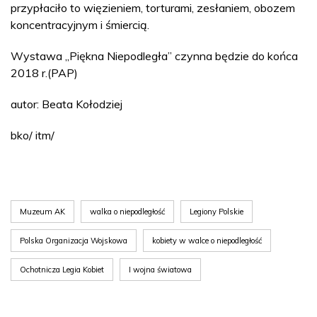
przypłaciło to więzieniem, torturami, zesłaniem, obozem
koncentracyjnym i śmiercią.
Wystawa „Piękna Niepodległa” czynna będzie do końca
2018 r.(PAP)
autor: Beata Kołodziej
bko/ itm/
Muzeum AK
walka o niepodległość
Legiony Polskie
Polska Organizacja Wojskowa
kobiety w walce o niepodległość
Ochotnicza Legia Kobiet
I wojna światowa