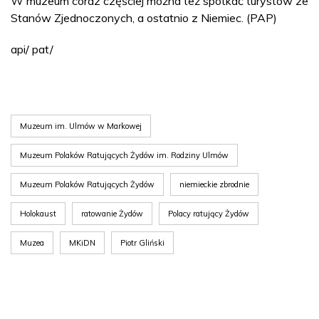
W muzeum coraz częściej można też spotkać turystów ze
Stanów Zjednoczonych, a ostatnio z Niemiec. (PAP)
api/ pat/
Muzeum im. Ulmów w Markowej
Muzeum Polaków Ratujących Żydów im. Rodziny Ulmów
Muzeum Polaków Ratujących Żydów
niemieckie zbrodnie
Holokaust
ratowanie Żydów
Polacy ratujący Żydów
Muzea
MKiDN
Piotr Gliński