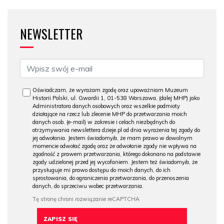
NEWSLETTER
Oświadczam, że wyrażam zgodę oraz upoważniam Muzeum
Historii Polski, ul. Gwardii 1, 01-538 Warszawa, (dalej MHP) jako
Administratora danych osobowych oraz wszelkie podmioty
działające na rzecz lub zlecenie MHP do przetwarzania moich
danych osob. (e-mail) w zakresie i celach niezbędnych do
otrzymywania newslettera dzieje.pl od dnia wyrażenia tej zgody do
jej odwołania. Jestem świadomy/a, że mam prawo w dowolnym
momencie odwołać zgodę oraz że odwołanie zgody nie wpływa na
zgodność z prawem przetwarzania, którego dokonano na podstawie
zgody udzielonej przed jej wycofaniem. Jestem też świadomy/a, że
przysługuje mi prawo dostępu do moich danych, do ich
sprostowania, do ograniczenia przetwarzania, do przenoszenia
danych, do sprzeciwu wobec przetwarzania.