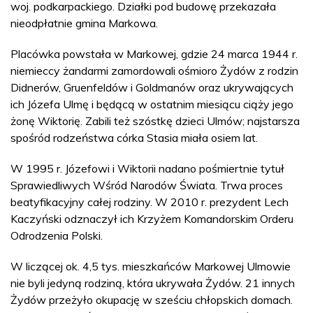
woj. podkarpackiego. Działki pod budowę przekazała
nieodpłatnie gmina Markowa.
Placówka powstała w Markowej, gdzie 24 marca 1944 r.
niemieccy żandarmi zamordowali ośmioro Żydów z rodzin
Didnerów, Gruenfeldów i Goldmanów oraz ukrywających
ich Józefa Ulmę i będącą w ostatnim miesiącu ciąży jego
żonę Wiktorię. Zabili też szóstkę dzieci Ulmów; najstarsza
spośród rodzeństwa córka Stasia miała osiem lat.
W 1995 r. Józefowi i Wiktorii nadano pośmiertnie tytuł
Sprawiedliwych Wśród Narodów Świata. Trwa proces
beatyfikacyjny całej rodziny. W 2010 r. prezydent Lech
Kaczyński odznaczył ich Krzyżem Komandorskim Orderu
Odrodzenia Polski.
W liczącej ok. 4,5 tys. mieszkańców Markowej Ulmowie
nie byli jedyną rodziną, która ukrywała Żydów. 21 innych
Żydów przeżyło okupację w sześciu chłopskich domach.