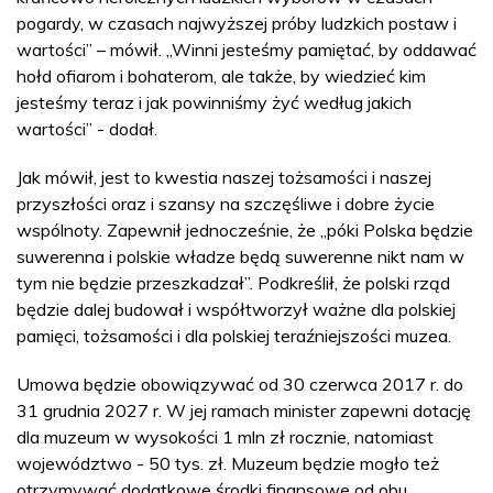
pogardy, w czasach najwyższej próby ludzkich postaw i
wartości” – mówił. „Winni jesteśmy pamiętać, by oddawać
hołd ofiarom i bohaterom, ale także, by wiedzieć kim
jesteśmy teraz i jak powinniśmy żyć według jakich
wartości” - dodał.
Jak mówił, jest to kwestia naszej tożsamości i naszej
przyszłości oraz i szansy na szczęśliwe i dobre życie
wspólnoty. Zapewnił jednocześnie, że „póki Polska będzie
suwerenna i polskie władze będą suwerenne nikt nam w
tym nie będzie przeszkadzał”. Podkreślił, że polski rząd
będzie dalej budował i współtworzył ważne dla polskiej
pamięci, tożsamości i dla polskiej teraźniejszości muzea.
Umowa będzie obowiązywać od 30 czerwca 2017 r. do
31 grudnia 2027 r. W jej ramach minister zapewni dotację
dla muzeum w wysokości 1 mln zł rocznie, natomiast
województwo - 50 tys. zł. Muzeum będzie mogło też
otrzymywać dodatkowe środki finansowe od obu