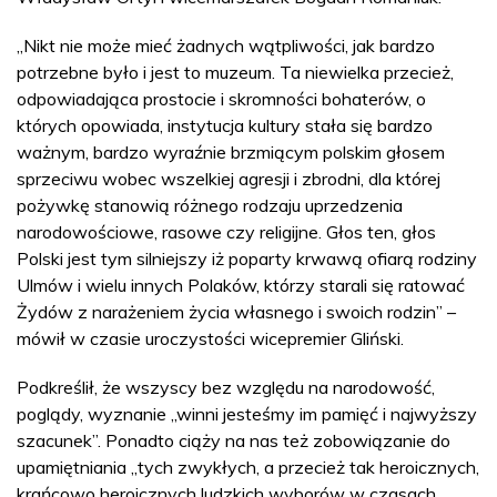
„Nikt nie może mieć żadnych wątpliwości, jak bardzo
potrzebne było i jest to muzeum. Ta niewielka przecież,
odpowiadająca prostocie i skromności bohaterów, o
których opowiada, instytucja kultury stała się bardzo
ważnym, bardzo wyraźnie brzmiącym polskim głosem
sprzeciwu wobec wszelkiej agresji i zbrodni, dla której
pożywkę stanowią różnego rodzaju uprzedzenia
narodowościowe, rasowe czy religijne. Głos ten, głos
Polski jest tym silniejszy iż poparty krwawą ofiarą rodziny
Ulmów i wielu innych Polaków, którzy starali się ratować
Żydów z narażeniem życia własnego i swoich rodzin” –
mówił w czasie uroczystości wicepremier Gliński.
Podkreślił, że wszyscy bez względu na narodowość,
poglądy, wyznanie „winni jesteśmy im pamięć i najwyższy
szacunek”. Ponadto ciąży na nas też zobowiązanie do
upamiętniania „tych zwykłych, a przecież tak heroicznych,
krańcowo heroicznych ludzkich wyborów w czasach