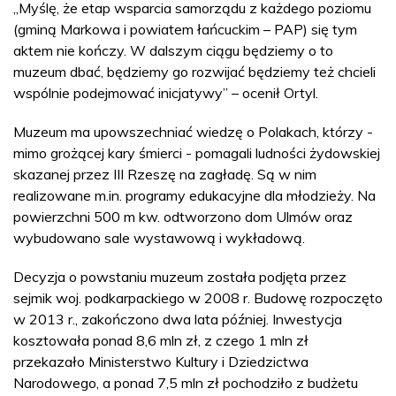
„Myślę, że etap wsparcia samorządu z każdego poziomu
(gminą Markowa i powiatem łańcuckim – PAP) się tym
aktem nie kończy. W dalszym ciągu będziemy o to
muzeum dbać, będziemy go rozwijać będziemy też chcieli
wspólnie podejmować inicjatywy” – ocenił Ortyl.
Muzeum ma upowszechniać wiedzę o Polakach, którzy -
mimo grożącej kary śmierci - pomagali ludności żydowskiej
skazanej przez III Rzeszę na zagładę. Są w nim
realizowane m.in. programy edukacyjne dla młodzieży. Na
powierzchni 500 m kw. odtworzono dom Ulmów oraz
wybudowano sale wystawową i wykładową.
Decyzja o powstaniu muzeum została podjęta przez
sejmik woj. podkarpackiego w 2008 r. Budowę rozpoczęto
w 2013 r., zakończono dwa lata później. Inwestycja
kosztowała ponad 8,6 mln zł, z czego 1 mln zł
przekazało Ministerstwo Kultury i Dziedzictwa
Narodowego, a ponad 7,5 mln zł pochodziło z budżetu