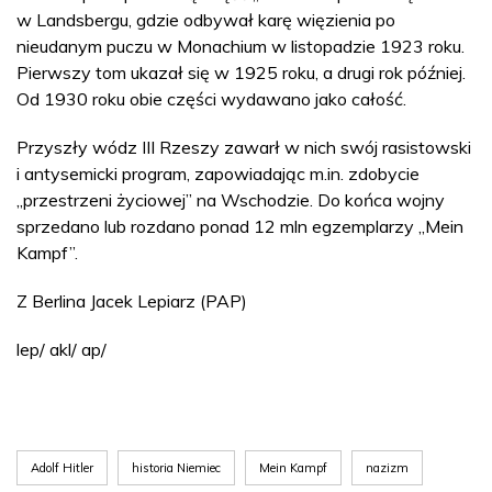
w Landsbergu, gdzie odbywał karę więzienia po
nieudanym puczu w Monachium w listopadzie 1923 roku.
Pierwszy tom ukazał się w 1925 roku, a drugi rok później.
Od 1930 roku obie części wydawano jako całość.
Przyszły wódz III Rzeszy zawarł w nich swój rasistowski
i antysemicki program, zapowiadając m.in. zdobycie
„przestrzeni życiowej” na Wschodzie. Do końca wojny
sprzedano lub rozdano ponad 12 mln egzemplarzy „Mein
Kampf”.
Z Berlina Jacek Lepiarz (PAP)
lep/ akl/ ap/
Adolf Hitler
historia Niemiec
Mein Kampf
nazizm