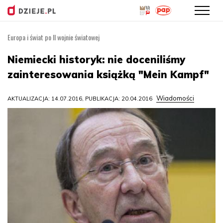
Europa i świat po II wojnie światowej
Przejdź
do
Niemiecki historyk: nie doceniliśmy
treści
zainteresowania książką "Mein Kampf"
Wiadomości
AKTUALIZACJA: 14.07.2016, PUBLIKACJA: 20.04.2016