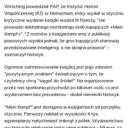
Wirsching powiedział PAP, że Instytut Historii
Współczesnej (IfZ) w Monachium, który wydał w styczniu
krytyczne wydanie książki wodza III Rzeszy, "nie
prowadzi dokładnego monitoringu osób kupujących +Mein
Kampf+". "Z rozmów z księgarzami oraz z publikacji
prasowych wynika jednak, że gros kupujących stanowią
przedstawiciele inteligencji, a nie skrajna prawica" -
zaznaczył historyk.
Ogromne zainteresowanie książką jest jego zdaniem
"pozytywnym znakiem" świadczącym o tym, że
czytelnicy chcą "sięgać do źródeł". Na organizowane
przez nas spotkania przychodzi po kilkaset osób, co jest
wydarzeniem bez precedensu - dodał niemiecki historyk.
"Mein Kampf" jest dostępna w księgarniach od początku
stycznia. Pierwszy nakład w wysokości 4 tys.
egzemplarzy natychmiast zniknął z półek. Wydawnictwo
wyznaczyło relatywnie niską cenę publikacji - 59 euro, co