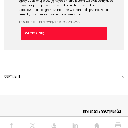
zgody udzielonej przed jej wycofaniem. Jestem też świadomy/a, że
przysługuje mi prawo dostępu do moich danych, do ich
sprostowania, do ograniczenia przetwarzania, do przenoszenia
danych, do sprzeciwu wobec przetwarzania.
COPYRIGHT
Menu Footer
DEKLARACJA DOSTĘPNOŚCI
© COPYRIGHT PAP 2026