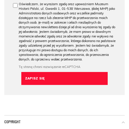
Oświadczam, że wyrażam zgodę oraz upoważniam Muzeum
Historii Polski, ul. Gwardii 1, 01-538 Warszawa, (dalej MHP) jako
Administratora danych osobowych oraz wszelkie podmioty
działające na rzecz lub zlecenie MHP do przetwarzania moich
danych osob. (e-mail) w zakresie i celach niezbędnych do
otrzymywania newslettera dzieje.pl od dnia wyrażenia tej zgody do
jej odwołania. Jestem świadomy/a, że mam prawo w dowolnym
momencie odwołać zgodę oraz że odwołanie zgody nie wpływa na
zgodność z prawem przetwarzania, którego dokonano na podstawie
zgody udzielonej przed jej wycofaniem. Jestem też świadomy/a, że
przysługuje mi prawo dostępu do moich danych, do ich
sprostowania, do ograniczenia przetwarzania, do przenoszenia
danych, do sprzeciwu wobec przetwarzania.
COPYRIGHT