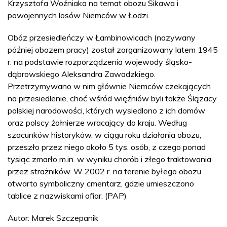
Krzysztofa Woźniaka na temat obozu Sikawa i
powojennych losów Niemców w Łodzi.
Obóz przesiedleńczy w Łambinowicach (nazywany
później obozem pracy) został zorganizowany latem 1945
r. na podstawie rozporządzenia wojewody śląsko-
dąbrowskiego Aleksandra Zawadzkiego.
Przetrzymywano w nim głównie Niemców czekających
na przesiedlenie, choć wśród więźniów byli także Ślązacy
polskiej narodowości, których wysiedlono z ich domów
oraz polscy żołnierze wracający do kraju. Według
szacunków historyków, w ciągu roku działania obozu,
przeszło przez niego około 5 tys. osób, z czego ponad
tysiąc zmarło m.in. w wyniku chorób i złego traktowania
przez strażników. W 2002 r. na terenie byłego obozu
otwarto symboliczny cmentarz, gdzie umieszczono
tablice z nazwiskami ofiar. (PAP)
Autor: Marek Szczepanik