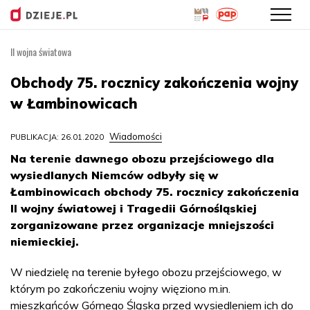
II wojna światowa
Przejdź
do
Obchody 75. rocznicy zakończenia wojny
treści
w Łambinowicach
Wiadomości
PUBLIKACJA: 26.01.2020
Na terenie dawnego obozu przejściowego dla
wysiedlanych Niemców odbyły się w
Łambinowicach obchody 75. rocznicy zakończenia
II wojny światowej i Tragedii Górnośląskiej
zorganizowane przez organizacje mniejszości
niemieckiej.
W niedzielę na terenie byłego obozu przejściowego, w
którym po zakończeniu wojny więziono m.in.
mieszkańców Górnego Śląska przed wysiedleniem ich do