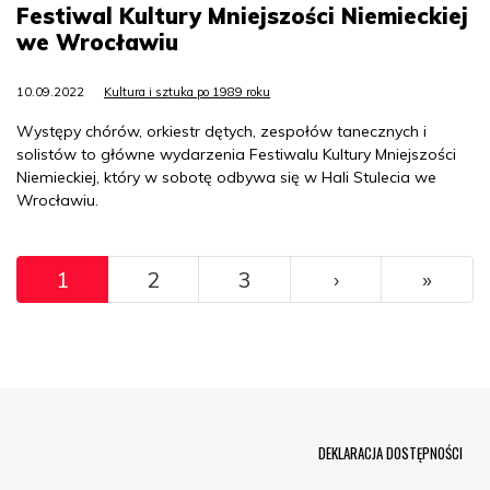
Festiwal Kultury Mniejszości Niemieckiej
we Wrocławiu
10.09.2022
Kultura i sztuka po 1989 roku
Występy chórów, orkiestr dętych, zespołów tanecznych i
solistów to główne wydarzenia Festiwalu Kultury Mniejszości
Niemieckiej, który w sobotę odbywa się w Hali Stulecia we
Wrocławiu.
Pagination
››
Ostat
1
2
3
›
»
Menu Footer
DEKLARACJA DOSTĘPNOŚCI