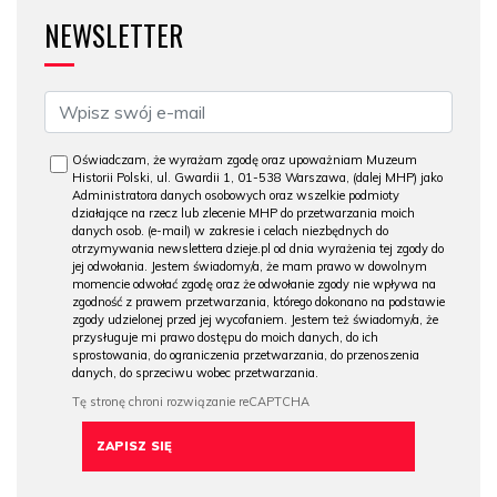
NEWSLETTER
Oświadczam, że wyrażam zgodę oraz upoważniam Muzeum
Historii Polski, ul. Gwardii 1, 01-538 Warszawa, (dalej MHP) jako
Administratora danych osobowych oraz wszelkie podmioty
działające na rzecz lub zlecenie MHP do przetwarzania moich
danych osob. (e-mail) w zakresie i celach niezbędnych do
otrzymywania newslettera dzieje.pl od dnia wyrażenia tej zgody do
jej odwołania. Jestem świadomy/a, że mam prawo w dowolnym
momencie odwołać zgodę oraz że odwołanie zgody nie wpływa na
zgodność z prawem przetwarzania, którego dokonano na podstawie
zgody udzielonej przed jej wycofaniem. Jestem też świadomy/a, że
przysługuje mi prawo dostępu do moich danych, do ich
sprostowania, do ograniczenia przetwarzania, do przenoszenia
danych, do sprzeciwu wobec przetwarzania.