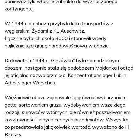
ponieważ tylu właśnie zabrakło do wyznaczonego
kontyngentu.
W 1944 r. do obozu przybyło kilka transportów z
węgierskimi Żydami z KL Auschwitz.
Łącznie było ich około 3000 i stanowili wtedy
najliczniejszą grupę narodowościową w obozie.
Do kwietnia 1944 r. „Gęsiówka” była samodzielnym
obozem, następnie stała się podobozem Majdanka i odtąd
jej oficjalna nazwa brzmiała: Konzentrationslager Lublin.
Arbeitslager Warschau.
Więźniowie obozu zajmowali się głównie wyburzaniem
getta, sortowaniem gruzu, wydobywaniem wszelkiego
rodzaju surowców wtórnych, ale również poszukiwaniem
kosztowności i innych cennych przedmiotów. Wszystko,
co przedstawiało jakąkolwiek wartość, wywożono do III
Rzeszy.