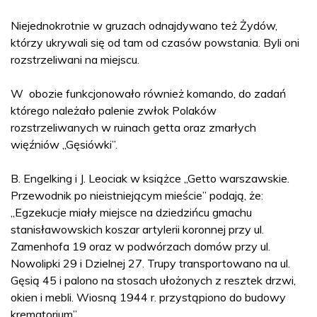
Niejednokrotnie w gruzach odnajdywano też Żydów,
którzy ukrywali się od tam od czasów powstania. Byli oni
rozstrzeliwani na miejscu.
W obozie funkcjonowało również komando, do zadań
którego należało palenie zwłok Polaków
rozstrzeliwanych w ruinach getta oraz zmarłych
więźniów „Gęsiówki”.
B. Engelking i J. Leociak w książce „Getto warszawskie.
Przewodnik po nieistniejącym mieście” podają, że:
„Egzekucje miały miejsce na dziedzińcu gmachu
stanisławowskich koszar artylerii koronnej przy ul.
Zamenhofa 19 oraz w podwórzach domów przy ul.
Nowolipki 29 i Dzielnej 27. Trupy transportowano na ul.
Gęsią 45 i palono na stosach ułożonych z resztek drzwi,
okien i mebli. Wiosną 1944 r. przystąpiono do budowy
krematorium”.