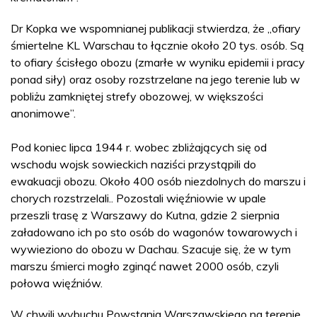
Dr Kopka we wspomnianej publikacji stwierdza, że „ofiary
śmiertelne KL Warschau to łącznie około 20 tys. osób. Są
to ofiary ścisłego obozu (zmarłe w wyniku epidemii i pracy
ponad siły) oraz osoby rozstrzelane na jego terenie lub w
pobliżu zamkniętej strefy obozowej, w większości
anonimowe”.
Pod koniec lipca 1944 r. wobec zbliżających się od
wschodu wojsk sowieckich naziści przystąpili do
ewakuacji obozu. Około 400 osób niezdolnych do marszu i
chorych rozstrzelali.. Pozostali więźniowie w upale
przeszli trasę z Warszawy do Kutna, gdzie 2 sierpnia
załadowano ich po sto osób do wagonów towarowych i
wywieziono do obozu w Dachau. Szacuje się, że w tym
marszu śmierci mogło zginąć nawet 2000 osób, czyli
połowa więźniów.
W chwili wybuchu Powstania Warszawskiego na terenie