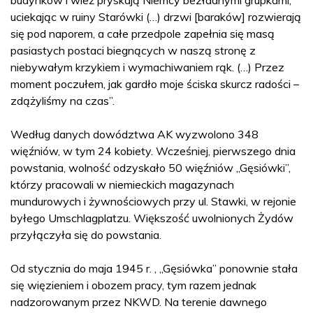
uciekając w ruiny Starówki (…) drzwi [baraków] rozwierają
się pod naporem, a całe przedpole zapełnia się masą
pasiastych postaci biegnących w naszą stronę z
niebywałym krzykiem i wymachiwaniem rąk. (…) Przez
moment poczułem, jak gardło moje ściska skurcz radości –
zdążyliśmy na czas”.
Według danych dowództwa AK wyzwolono 348
więźniów, w tym 24 kobiety. Wcześniej, pierwszego dnia
powstania, wolność odzyskało 50 więźniów „Gęsiówki”,
którzy pracowali w niemieckich magazynach
mundurowych i żywnościowych przy ul. Stawki, w rejonie
byłego Umschlagplatzu. Większość uwolnionych Żydów
przyłączyła się do powstania.
Od stycznia do maja 1945 r. , „Gęsiówka” ponownie stała
się więzieniem i obozem pracy, tym razem jednak
nadzorowanym przez NKWD. Na terenie dawnego