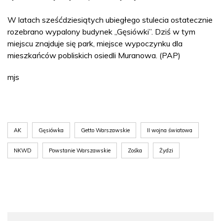
W latach sześćdziesiątych ubiegłego stulecia ostatecznie
rozebrano wypalony budynek „Gęsiówki”. Dziś w tym
miejscu znajduje się park, miejsce wypoczynku dla
mieszkańców pobliskich osiedli Muranowa. (PAP)
mjs
AK
Gęsiówka
Getto Warszawskie
II wojna światowa
NKWD
Powstanie Warszawskie
Zośka
Żydzi