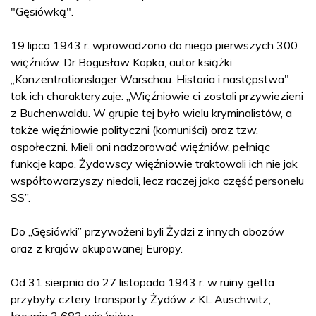
"Gęsiówką".
19 lipca 1943 r. wprowadzono do niego pierwszych 300
więźniów. Dr Bogusław Kopka, autor książki
„Konzentrationslager Warschau. Historia i następstwa"
tak ich charakteryzuje: „Więźniowie ci zostali przywiezieni
z Buchenwaldu. W grupie tej było wielu kryminalistów, a
także więźniowie polityczni (komuniści) oraz tzw.
aspołeczni. Mieli oni nadzorować więźniów, pełniąc
funkcje kapo. Żydowscy więźniowie traktowali ich nie jak
współtowarzyszy niedoli, lecz raczej jako część personelu
SS”.
Do „Gęsiówki” przywożeni byli Żydzi z innych obozów
oraz z krajów okupowanej Europy.
Od 31 sierpnia do 27 listopada 1943 r. w ruiny getta
przybyły cztery transporty Żydów z KL Auschwitz,
łącznie 3 683 więźniów.