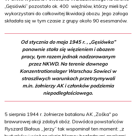
„Gęsiówki” pozostało ok. 400 więźniów, którzy mieli być
wykorzystani do całkowitej likwidacji obozu. Jego załoga
składała się w tym czasie z grupy około 90 esesmanów.
Od stycznia do maja 1945 r. , „Gęsiówka”
ponownie stała się więzieniem i obozem
pracy, tym razem jednak nadzorowanym
przez NKWD. Na terenie dawnego
Konzentrationslager Warschau Sowieci w
straszliwych warunkach przetrzymywali
m.in. żołnierzy AK i członków podziemia
niepodległościowego.
5 sierpnia 1944 r. żołnierze batalionu AK „Zośka" po
brawurowej akcji zdobyli obóz. Dowódca powstańców
Ryszard Białous „Jerzy” tak wspominał ten moment: „z
budynków i wież pryskają Niemcy bezładnymi grupkami,