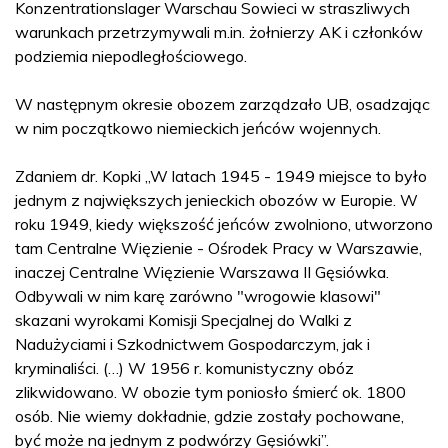
Konzentrationslager Warschau Sowieci w straszliwych
warunkach przetrzymywali m.in. żołnierzy AK i członków
podziemia niepodległościowego.
W następnym okresie obozem zarządzało UB, osadzając
w nim początkowo niemieckich jeńców wojennych.
Zdaniem dr. Kopki „W latach 1945 - 1949 miejsce to było
jednym z największych jenieckich obozów w Europie. W
roku 1949, kiedy większość jeńców zwolniono, utworzono
tam Centralne Więzienie - Ośrodek Pracy w Warszawie,
inaczej Centralne Więzienie Warszawa II Gęsiówka.
Odbywali w nim karę zarówno "wrogowie klasowi"
skazani wyrokami Komisji Specjalnej do Walki z
Nadużyciami i Szkodnictwem Gospodarczym, jak i
kryminaliści. (…) W 1956 r. komunistyczny obóz
zlikwidowano. W obozie tym poniosło śmierć ok. 1800
osób. Nie wiemy dokładnie, gdzie zostały pochowane,
być może na jednym z podwórzy Gęsiówki”.