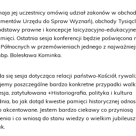
 maja jej uczestnicy omówią udział zakonów w obcho
kumentów Urzędu do Spraw Wyznań), obchody Tysiącl
podstawy prawne i koncepcje laicyzacyjno-edukacyjne
pamięci. Ostatnia sesja konferencji będzie poświęcona m
i Północnych w przemówieniach jednego z najważniej
bp. Bolesława Kominka.
 się sesja dotycząca relacji państwo-Kościół, rywaliz
izujemy poszczególne bardzo konkretne przypadki walk
sja, zatytułowana +Historiografia, polityka i kultura
nia, bo jak dotąd kwestie pamięci historycznej odno
o akcentowane. Jestem bardzo ciekawy co przyniosą
lenia i co wniosą do stanu wiedzy o wielkim jubileus
k.