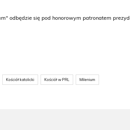
ium" odbędzie się pod honorowym patronatem prezyd
Kościół katolicki
Kościół w PRL
Milenium