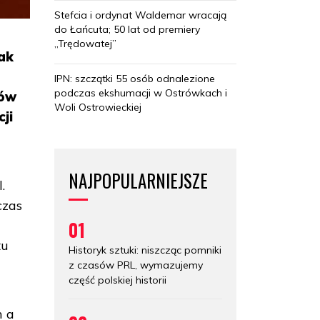
Stefcia i ordynat Waldemar wracają
do Łańcuta; 50 lat od premiery
„Trędowatej”
tak
IPN: szczątki 55 osób odnalezione
podczas ekshumacji w Ostrówkach i
ków
Woli Ostrowieckiej
ji
NAJPOPULARNIEJSZE
.
czas
01
tu
Historyk sztuki: niszcząc pomniki
z czasów PRL, wymazujemy
część polskiej historii
m a