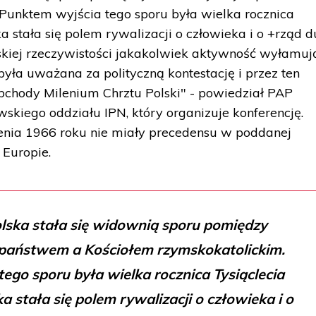
Punktem wyjścia tego sporu była wielka rocznica
ka stała się polem rywalizacji o człowieka i o +rząd d
skiej rzeczywistości jakakolwiek aktywność wyłamuj
ła uważana za polityczną kontestację i przez ten
bchody Milenium Chrztu Polski" - powiedział PAP
skiego oddziału IPN, który organizuje konferencję.
zenia 1966 roku nie miały precedensu w poddanej
Europie.
olska stała się widownią sporu pomiędzy
państwem a Kościołem rzymskokatolickim.
ego sporu była wielka rocznica Tysiąclecia
ka stała się polem rywalizacji o człowieka i o