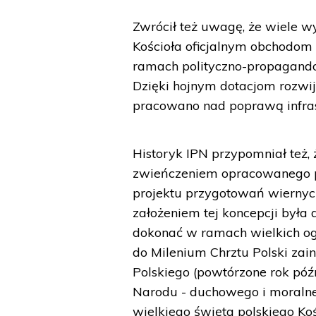
Zwrócił też uwagę, że wiele 
Kościoła oficjalnym obchodom
ramach polityczno-propagando
Dzięki hojnym dotacjom rozwijał
pracowano nad poprawą infras
Historyk IPN przypomniał też,
zwieńczeniem opracowanego p
projektu przygotowań wiernyc
założeniem tej koncepcji była
dokonać w ramach wielkich og
do Milenium Chrztu Polski za
Polskiego (powtórzone rok póź
Narodu - duchowego i moraln
wielkiego święta polskiego Ko