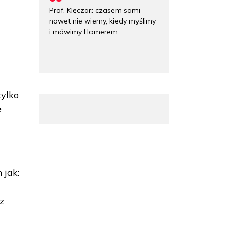
Prof. Klęczar: czasem sami
nawet nie wiemy, kiedy myślimy
i mówimy Homerem
tylko
e
 jak:
z