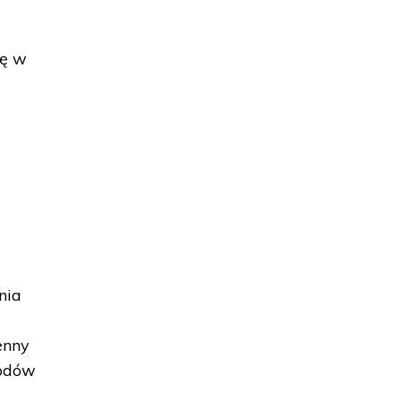
ię w
nia
u
enny
hodów