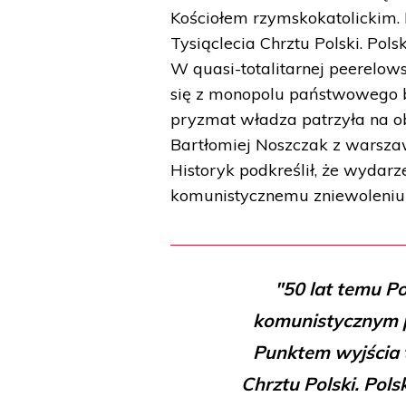
Kościołem rzymskokatolickim. 
Tysiąclecia Chrztu Polski. Pols
W quasi-totalitarnej peerelow
się z monopolu państwowego by
pryzmat władza patrzyła na o
Bartłomiej Noszczak z warszaw
Historyk podkreślił, że wydar
komunistycznemu zniewoleniu 
"50 lat temu P
komunistycznym 
Punktem wyjścia t
Chrztu Polski. Pols