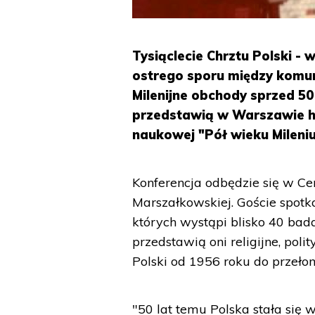
Tysiąclecie Chrztu Polski - 
ostrego sporu między komu
Milenijne obchody sprzed 50
przedstawią w Warszawie hi
naukowej "Pół wieku Mileni
Konferencja odbędzie się w Ce
Marszałkowskiej. Goście spotk
których wystąpi blisko 40 bada
przedstawią oni religijne, pol
Polski od 1956 roku do przeło
"50 lat temu Polska stała si