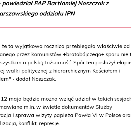
- powiedział PAP Bartłomiej Noszczak z
arszawskiego oddziału IPN
, że ta wyjątkowa rocznica przebiegała właściwie od
nego przez komunistów +bratobójczego+ sporu nie 
wszystkim o polską tożsamość. Spór ten posłużył ekipi
j walki politycznej z hierarchicznym Kościołem i
dem" - dodał Noszczak.
12 maja będzie można wziąć udział w takich sesjach
omawiane m.in. w świetle dokumentów Służby
acja i sprawa wizyty papieża Pawła VI w Polsce ora
zacja, konflikt, represje.