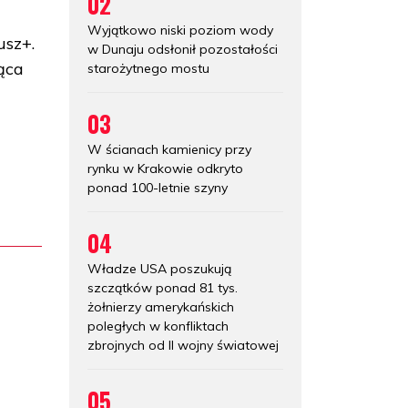
02
Wyjątkowo niski poziom wody
usz+.
w Dunaju odsłonił pozostałości
ąca
starożytnego mostu
03
W ścianach kamienicy przy
rynku w Krakowie odkryto
ponad 100-letnie szyny
04
Władze USA poszukują
szczątków ponad 81 tys.
żołnierzy amerykańskich
poległych w konfliktach
zbrojnych od II wojny światowej
05