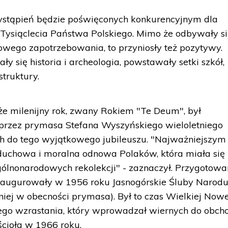
wystąpień będzie poświęconych konkurencyjnym dla
 Tysiąclecia Państwa Polskiego. Mimo że odbywały s
wego zapotrzebowania, to przyniosły też pozytywy.
y się historia i archeologia, powstawały setki szkół,
truktury.
 że milenijny rok, zwany Rokiem "Te Deum", był
rzez prymasa Stefana Wyszyńskiego wieloletniego
h do tego wyjątkowego jubileuszu. "Najważniejszym
 duchowa i moralna odnowa Polaków, która miała się
ólnonarodowych rekolekcji" - zaznaczył. Przygotowa
inaugurowały w 1956 roku Jasnogórskie Śluby Narod
niej w obecności prymasa). Był to czas Wielkiej Now
ego wzrastania, który wprowadzał wiernych do obc
ścioła w 1966 roku.