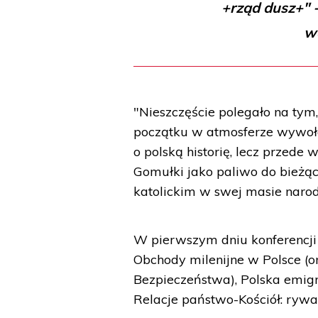
+rząd dusz+" 
w
"Nieszczęście polegało na tym
początku w atmosferze wywoła
o polską historię, lecz przede 
Gomułki jako paliwo do bieżące
katolickim w swej masie naro
W pierwszym dniu konferencji 
Obchody milenijne w Polsce (
Bezpieczeństwa), Polska emigr
Relacje państwo-Kościół: rywali