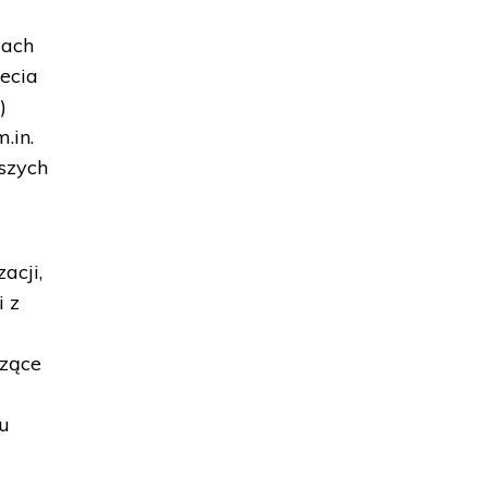
dach
ecia
)
.in.
szych
acji,
i z
szące
zu