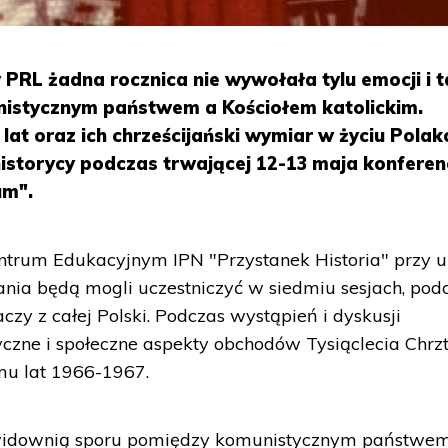
w PRL żadna rocznica nie wywołała tylu emocji i 
nistycznym państwem a Kościołem katolickim.
 lat oraz ich chrześcijański wymiar w życiu Pola
storycy podczas trwającej 12-13 maja konferenc
um".
ntrum Edukacyjnym IPN "Przystanek Historia" przy ul
ania będą mogli uczestniczyć w siedmiu sesjach, pod
czy z całej Polski. Podczas wystąpień i dyskusji
ityczne i społeczne aspekty obchodów Tysiąclecia Chrz
mu lat 1966-1967.
ę widownią sporu pomiędzy komunistycznym państwe