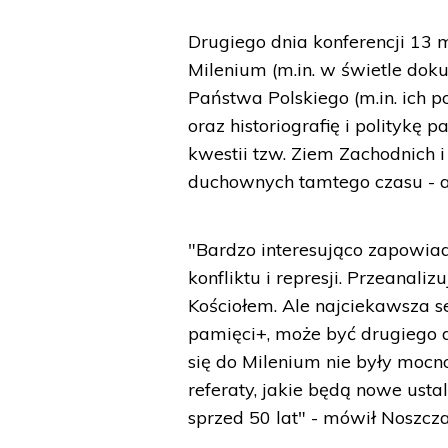
Drugiego dnia konferencji 13
Milenium (m.in. w świetle do
Państwa Polskiego (m.in. ich 
oraz historiografię i politykę 
kwestii tzw. Ziem Zachodnich 
duchownych tamtego czasu - a
"Bardzo interesująco zapowiada
konfliktu i represji. Przeanal
Kościołem. Ale najciekawsza se
pamięci+, może być drugiego d
się do Milenium nie były mocn
referaty, jakie będą nowe usta
sprzed 50 lat" - mówił Noszcza