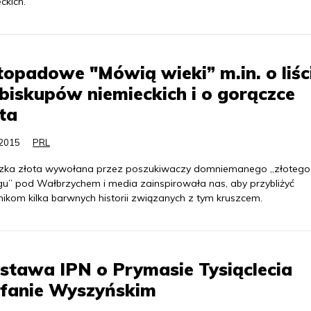
ckich.
topadowe "Mówią wieki” m.in. o liśc
biskupów niemieckich i o gorączce
ta
.2015
PRL
zka złota wywołana przez poszukiwaczy domniemanego „złotego
gu” pod Wałbrzychem i media zainspirowała nas, aby przybliżyć
nikom kilka barwnych historii związanych z tym kruszcem.
tawa IPN o Prymasie Tysiąclecia
efanie Wyszyńskim