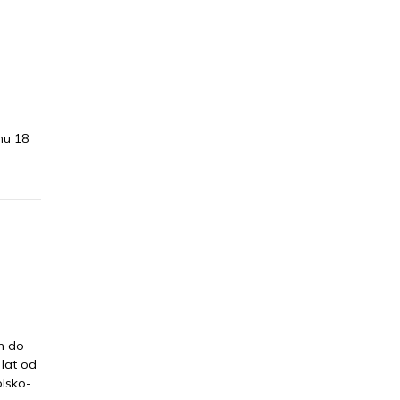
mu 18
h do
lat od
olsko-