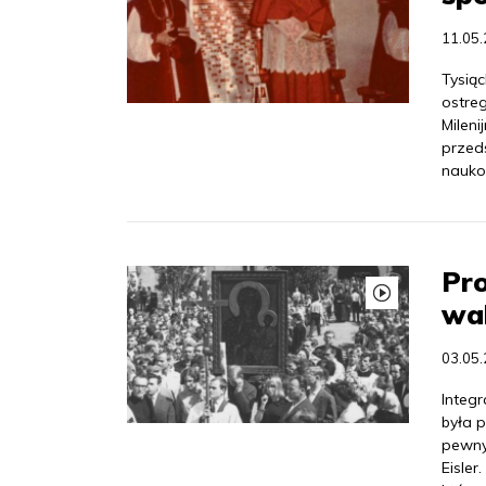
11.05
Tysiąc
ostre
Mileni
przed
nauko
Pro
wal
03.05
Integ
była p
pewny
Eisle