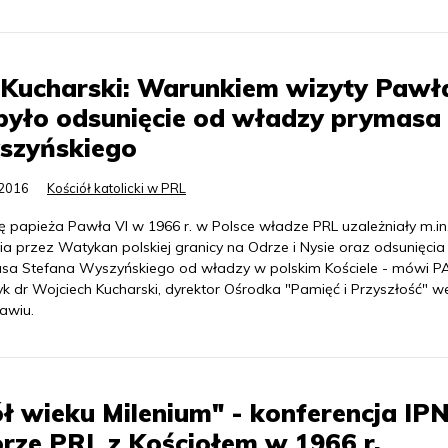
 Kucharski: Warunkiem wizyty Pawł
było odsunięcie od władzy prymasa
szyńskiego
.2016
Kościół katolicki w PRL
ę papieża Pawła VI w 1966 r. w Polsce władze PRL uzależniały m.in
ia przez Watykan polskiej granicy na Odrze i Nysie oraz odsunięcia
sa Stefana Wyszyńskiego od władzy w polskim Kościele - mówi P
yk dr Wojciech Kucharski, dyrektor Ośrodka "Pamięć i Przyszłość" w
awiu.
ł wieku Milenium" - konferencja IPN
rze PRL z Kościołem w 1966 r.