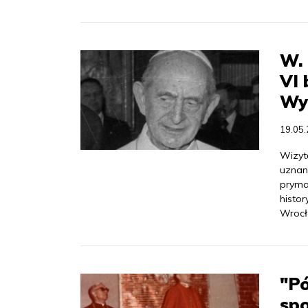
W.
VI 
Wy
19.05
Wizyt
uznan
pryma
histor
Wrocł
"Pó
spo