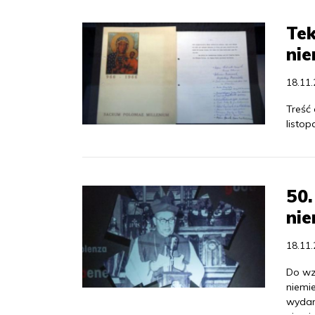
Tek
nie
18.11
Treść
listop
50.
nie
18.11
Do wz
niemi
wydarz