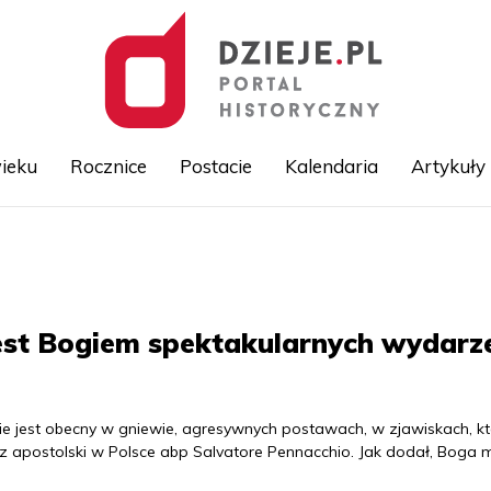
ieku
Rocznice
Postacie
Kalendaria
Artykuły
Przejdź
do
treści
jest Bogiem spektakularnych wydarz
ie jest obecny w gniewie, agresywnych postawach, w zjawiskach, k
jusz apostolski w Polsce abp Salvatore Pennacchio. Jak dodał, Boga