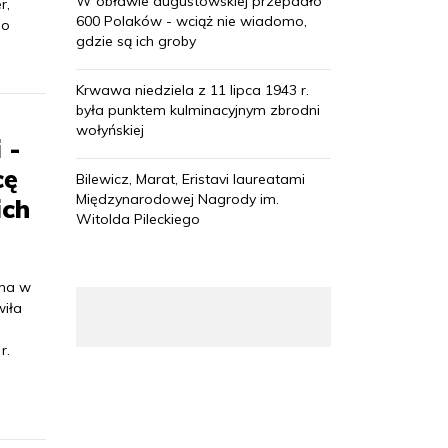
W obławie augustowskiej przepadło
r,
600 Polaków - wciąż nie wiadomo,
 o
gdzie są ich groby
Krwawa niedziela z 11 lipca 1943 r.
była punktem kulminacyjnym zbrodni
wołyńskiej
 -
cę
Bilewicz, Marat, Eristavi laureatami
Międzynarodowej Nagrody im.
ich
Witolda Pileckiego
 ma w
wiła
r.