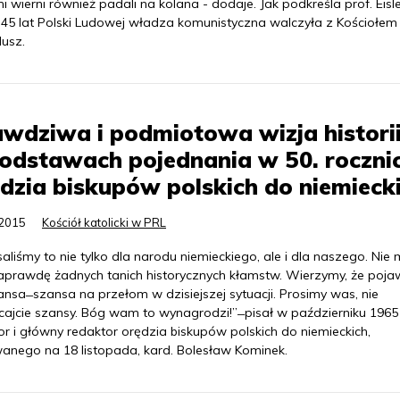
i wierni również padali na kolana - dodaje. Jak podkreśla prof. Eisle
 45 lat Polski Ludowej władza komunistyczna walczyła z Kościołem
dusz.
wdziwa i podmiotowa wizja historii
odstawach pojednania w 50. roczni
dzia biskupów polskich do niemieck
.2015
Kościół katolicki w PRL
aliśmy to nie tylko dla narodu niemieckiego, ale i dla naszego. Nie
aprawdę żadnych tanich historycznych kłamstw. Wierzymy, że poja
ansa ̶ szansa na przełom w dzisiejszej sytuacji. Prosimy was, nie
ajcie szansy. Bóg wam to wynagrodzi!” ̶ pisał w październiku 1965 
tor i główny redaktor orędzia biskupów polskich do niemieckich,
anego na 18 listopada, kard. Bolesław Kominek.