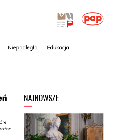
Niepodległa
Edukacja
NAJNOWSZE
eń
tóre
 można