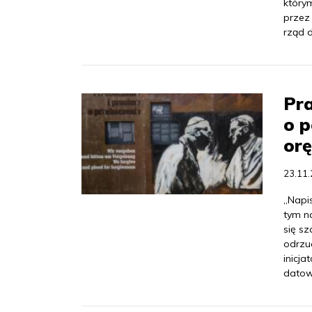
którym
przez
rząd 
Pra
o p
orę
23.11
„Napis
tym n
się sz
odrzuc
inicja
datow