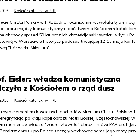
.2016
Kościół katolicki w PRL
lecie Chrztu Polski - w PRL żadna rocznica nie wywołała tylu emocji 
go sporu między komunistycznym państwem a Kościołem katolickim
jne obchody sprzed 50 lat oraz ich chrześcijański wymiar w życiu P
stawią w Warszawie historycy podczas trwającej 12-13 maja konfer
wej "Pół wieku Milenium".
f. Eisler: władza komunistyczna
czyła z Kościołem o rząd dusz
.2016
Kościół katolicki w PRL
ralnym elementem kościelnych obchodów Milenium Chrztu Polski w 1
eregrynacja po kraju kopii obrazu Matki Boskiej Częstochowskiej; w
m momencie władza "zaaresztowała" obraz - mówi PAP prof. Jer
r. Zamiast obrazu po Polsce zaczęły wędrować same jego ramy, prz