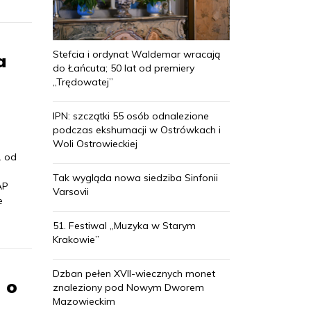
Stefcia i ordynat Waldemar wracają
a
do Łańcuta; 50 lat od premiery
„Trędowatej”
IPN: szczątki 55 osób odnalezione
podczas ekshumacji w Ostrówkach i
Woli Ostrowieckiej
. od
Tak wygląda nowa siedziba Sinfonii
AP
Varsovii
e
51. Festiwal „Muzyka w Starym
Krakowie”
Dzban pełen XVII-wiecznych monet
 o
znaleziony pod Nowym Dworem
Mazowieckim