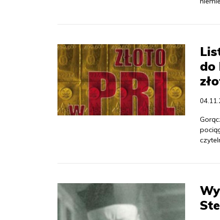
niemie
Lis
do 
zło
04.11
Gorąc
pocią
czytel
Wys
St