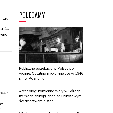
POLECAMY
i tak
.
olaków
encji
Publiczne egzekucje w Polsce po II
wojnie. Ostatnia miała miejsce w 1946
r. - w Poznaniu
Archeolog: kamienne wały w Górach
966 r.
Izerskich znikają, choć są unikatowym
świadectwem historii
zy
ed