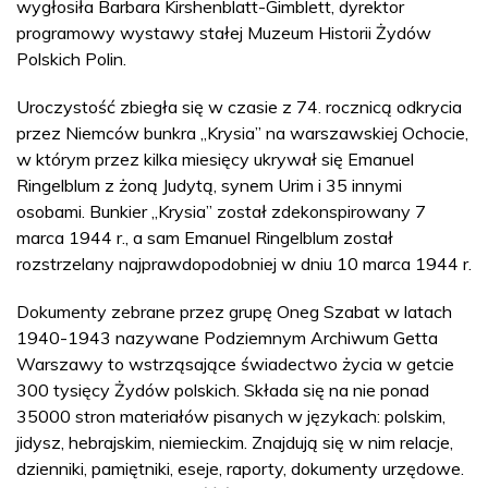
wygłosiła Barbara Kirshenblatt-Gimblett, dyrektor
programowy wystawy stałej Muzeum Historii Żydów
Polskich Polin.
Uroczystość zbiegła się w czasie z 74. rocznicą odkrycia
przez Niemców bunkra „Krysia” na warszawskiej Ochocie,
w którym przez kilka miesięcy ukrywał się Emanuel
Ringelblum z żoną Judytą, synem Urim i 35 innymi
osobami. Bunkier „Krysia” został zdekonspirowany 7
marca 1944 r., a sam Emanuel Ringelblum został
rozstrzelany najprawdopodobniej w dniu 10 marca 1944 r.
Dokumenty zebrane przez grupę Oneg Szabat w latach
1940-1943 nazywane Podziemnym Archiwum Getta
Warszawy to wstrząsające świadectwo życia w getcie
300 tysięcy Żydów polskich. Składa się na nie ponad
35000 stron materiałów pisanych w językach: polskim,
jidysz, hebrajskim, niemieckim. Znajdują się w nim relacje,
dzienniki, pamiętniki, eseje, raporty, dokumenty urzędowe.