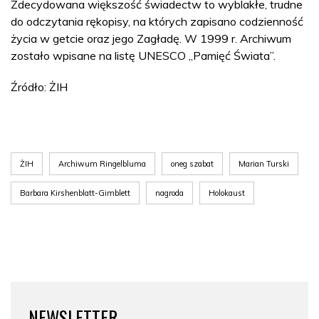
Zdecydowana większość świadectw to wyblakłe, trudne
do odczytania rękopisy, na których zapisano codzienność
życia w getcie oraz jego Zagładę. W 1999 r. Archiwum
zostało wpisane na listę UNESCO „Pamięć Świata”.
Źródło: ŻIH
ŻIH
Archiwum Ringelbluma
oneg szabat
Marian Turski
Barbara Kirshenblatt-Gimblett
nagroda
Holokaust
NEWSLETTER