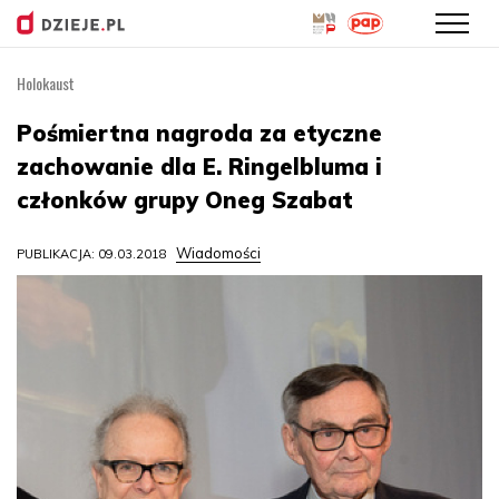
Holokaust
Przejdź
do
Pośmiertna nagroda za etyczne
treści
zachowanie dla E. Ringelbluma i
członków grupy Oneg Szabat
Wiadomości
PUBLIKACJA: 09.03.2018