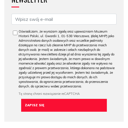
Oświadczam, że wyrażam zgodę oraz upoważniam Muzeum
Historii Polski, ul. Gwardii 1, 01-538 Warszawa, (dalej MHP) jako
Administratora danych osobowych oraz wszelkie podmioty
działające na rzecz lub zlecenie MHP do przetwarzania moich
danych osob. (e-mail) w zakresie i celach niezbędnych do
otrzymywania newslettera dzieje.pl od dnia wyrażenia tej zgody do
jej odwołania. Jestem świadomy/a, że mam prawo w dowolnym
momencie odwołać zgodę oraz że odwołanie zgody nie wpływa na
zgodność z prawem przetwarzania, którego dokonano na podstawie
zgody udzielonej przed jej wycofaniem. Jestem też świadomy/a, że
przysługuje mi prawo dostępu do moich danych, do ich
sprostowania, do ograniczenia przetwarzania, do przenoszenia
danych, do sprzeciwu wobec przetwarzania.