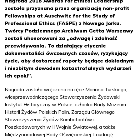
Nagroda 2018 Awards for Ethical Leadership
została przyznana przez organizację non-profit
Fellowships at Auschwitz for the Study of
Professional Ethics (FASPE) z Nowego Jorku.
Twórcy Podziemnego Archiwum Getta Warszawy
zostali uhonorowani za „odwagę i zdolność
przewidywania. To działający etycznie
dokumentaliści ówczesnych czasów, ryzykujący
życie, aby dostarczać raporty będące dokładnym
i niezbitym dowodem katastrofalnych wydarzeń
ich epoki”.
Nagroda została wręczona na ręce Mariana Turskiego,
wiceprzewodniczącego Stowarzyszenia Żydowski
Instytut Historyczny w Polsce, członka Rady Muzeum
Historii Żydów Polskich Polin, Zarządu Głównego
Stowarzyszenia Żydów Kombatantów i
Poszkodowanych w II Wojnie Światowej, a także
Międzynarodowej Rady Oświęcimskiej. Laudację