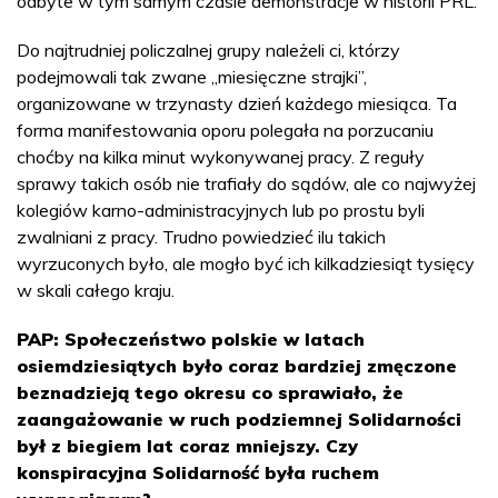
odbyte w tym samym czasie demonstracje w historii PRL.
Do najtrudniej policzalnej grupy należeli ci, którzy
podejmowali tak zwane „miesięczne strajki”,
organizowane w trzynasty dzień każdego miesiąca. Ta
forma manifestowania oporu polegała na porzucaniu
choćby na kilka minut wykonywanej pracy. Z reguły
sprawy takich osób nie trafiały do sądów, ale co najwyżej
kolegiów karno-administracyjnych lub po prostu byli
zwalniani z pracy. Trudno powiedzieć ilu takich
wyrzuconych było, ale mogło być ich kilkadziesiąt tysięcy
w skali całego kraju.
PAP: Społeczeństwo polskie w latach
osiemdziesiątych było coraz bardziej zmęczone
beznadzieją tego okresu co sprawiało, że
zaangażowanie w ruch podziemnej Solidarności
był z biegiem lat coraz mniejszy. Czy
konspiracyjna Solidarność była ruchem