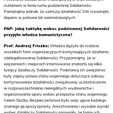
rozłamem w łonie ruchu podziemnej Solidarności.
Pamiętajmy jednak, że szerszą działalność SW rozwinęła
dopiero w połowie lat osiemdziesiątych.
PAP: Jaką taktykę wobec podziemnej Solidarności
przyjęła władza komunistyczna?
Prof. Andrzej Friszke:
Władza dążyła do rozbicia
wszelkich form organizacyjnych kontynuujących działania
zdelegalizowanej Solidarności. Przypomnijmy, że w
więzieniach i miejscach internowania znalazło się kilka
tysięcy działaczy Solidarności. Podstawą ich uwięzienia
były zapisy prawa stanu wojennego dotyczące zakazu
kontynuowania działalności związkowej, uczestniczenia
w rozpowszechnianiu nielegalnych wydawnictw i
organizowania oporu wobec przepisów stanu wojennego.
Celem Służby Bezpieczeństwa było więc ujęcie każdego
znanego jej opozycjonisty. Aresztowania i wysokie wyroki
wobec działaczy Solidarności sprawiały, że formy ich