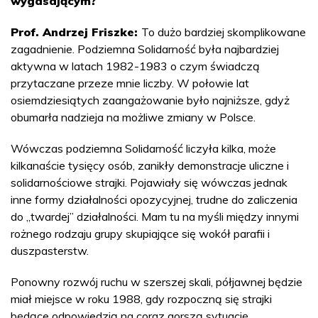
wygasającym?
Prof. Andrzej Friszke:
To dużo bardziej skomplikowane
zagadnienie. Podziemna Solidarność była najbardziej
aktywna w latach 1982-1983 o czym świadczą
przytaczane przeze mnie liczby. W połowie lat
osiemdziesiątych zaangażowanie było najniższe, gdyż
obumarła nadzieja na możliwe zmiany w Polsce.
Wówczas podziemna Solidarność liczyła kilka, może
kilkanaście tysięcy osób, zanikły demonstracje uliczne i
solidarnościowe strajki. Pojawiały się wówczas jednak
inne formy działalności opozycyjnej, trudne do zaliczenia
do „twardej” działalności. Mam tu na myśli między innymi
rożnego rodzaju grupy skupiające się wokół parafii i
duszpasterstw.
Ponowny rozwój ruchu w szerszej skali, półjawnej będzie
miał miejsce w roku 1988, gdy rozpoczną się strajki
będące odpowiedzią na coraz gorszą sytuację