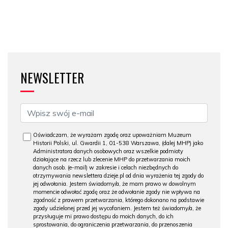
NEWSLETTER
Oświadczam, że wyrażam zgodę oraz upoważniam Muzeum
Historii Polski, ul. Gwardii 1, 01-538 Warszawa, (dalej MHP) jako
Administratora danych osobowych oraz wszelkie podmioty
działające na rzecz lub zlecenie MHP do przetwarzania moich
danych osob. (e-mail) w zakresie i celach niezbędnych do
otrzymywania newslettera dzieje.pl od dnia wyrażenia tej zgody do
jej odwołania. Jestem świadomy/a, że mam prawo w dowolnym
momencie odwołać zgodę oraz że odwołanie zgody nie wpływa na
zgodność z prawem przetwarzania, którego dokonano na podstawie
zgody udzielonej przed jej wycofaniem. Jestem też świadomy/a, że
przysługuje mi prawo dostępu do moich danych, do ich
sprostowania, do ograniczenia przetwarzania, do przenoszenia