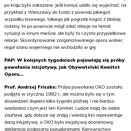
po kraju było zakazane. Jeśli komuś udało się wyjechać, na
przykład z Warszawy do Łodzi z powodu jakiegoś
wypadku losowego, takiego jak pogrzeb kogoś z bliskiej
rodziny, to po powrocie mógł zdać relacje na temat
sytuacji w innym mieście, ale były to czysto przypadkowe
relacje. Skoordynowanie zorganizowanego oporu wobec
reguł stanu wojennego nie wchodziło w grę.
PAP: W kolejnych tygodniach pojawiają się próby
powołania inicjatywy, jak Obywatelski Komitet
Oporu...
Prof. Andrzej Friszke:
Próba powołania OKO została
podjęta w styczniu 1982 r., ale można było się o tym
dowiedzieć dopiero kilka tygodni później. I nie bardzo
wiedziano czym jest ten Komitet. Ludzie mają do siebie
zaufanie, gdy dobrze się znają i wiedzą kto reprezentuje
daną inicjatywę, a OKO było inicjatywą anonimową,
deklaracją podpisaną pseudonimami. Kierownictwo