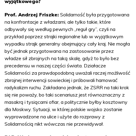
wyjątkowego?
Prof. Andrzej Friszke:
Solidarność była przygotowana
na konfrontacje z władzami, ale tylko takie, które
odbywały się według pewnych „reguł gry”, czyli na
przykład poprzez strajki regionalne lub w wyjątkowym
wypadku strajk generalny obejmujący cały kraj. Nie mogła
być jednak przygotowana na zastosowanie przez
władze sił zbrojnych na taką skalę, gdyż to było bez
precedensu w naszej części świata. Działacze
Solidarności za prawdopodobną uważali raczej możliwość
zbrojnej interwencji sowieckiej i próbowali hamować
radykalizm ruchu. Zakładano jednak, że ZSRR na taki krok
się nie poważy, bo taki scenariusz jest równoznaczny z
masakrą i tysiącami ofiar, a politycznie byłby kosztowny
dla Moskwy. Sytuacji, w której polskie wojsko zostanie
wyprowadzone na ulice i użyte do rozprawy z
Solidarnością nikt wówczas nie przewidywał.