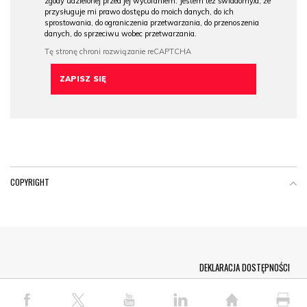
zgody udzielonej przed jej wycofaniem. Jestem też świadomy/a, że
przysługuje mi prawo dostępu do moich danych, do ich
sprostowania, do ograniczenia przetwarzania, do przenoszenia
danych, do sprzeciwu wobec przetwarzania.
COPYRIGHT
Menu Footer
DEKLARACJA DOSTĘPNOŚCI
© COPYRIGHT PAP 2026