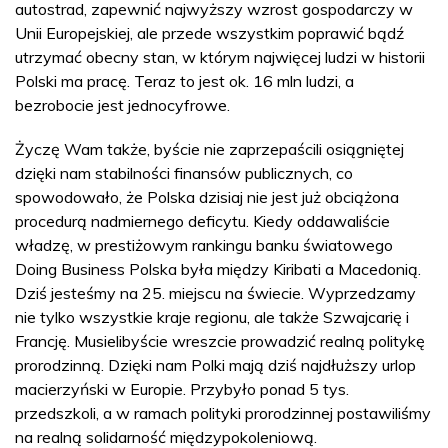
autostrad, zapewnić najwyższy wzrost gospodarczy w
Unii Europejskiej, ale przede wszystkim poprawić bądź
utrzymać obecny stan, w którym najwięcej ludzi w historii
Polski ma pracę. Teraz to jest ok. 16 mln ludzi, a
bezrobocie jest jednocyfrowe.
Życzę Wam także, byście nie zaprzepaścili osiągniętej
dzięki nam stabilności finansów publicznych, co
spowodowało, że Polska dzisiaj nie jest już obciążona
procedurą nadmiernego deficytu. Kiedy oddawaliście
władzę, w prestiżowym rankingu banku światowego
Doing Business Polska była między Kiribati a Macedonią.
Dziś jesteśmy na 25. miejscu na świecie. Wyprzedzamy
nie tylko wszystkie kraje regionu, ale także Szwajcarię i
Francję. Musielibyście wreszcie prowadzić realną politykę
prorodzinną. Dzięki nam Polki mają dziś najdłuższy urlop
macierzyński w Europie. Przybyło ponad 5 tys.
przedszkoli, a w ramach polityki prorodzinnej postawiliśmy
na realną solidarność międzypokoleniową.