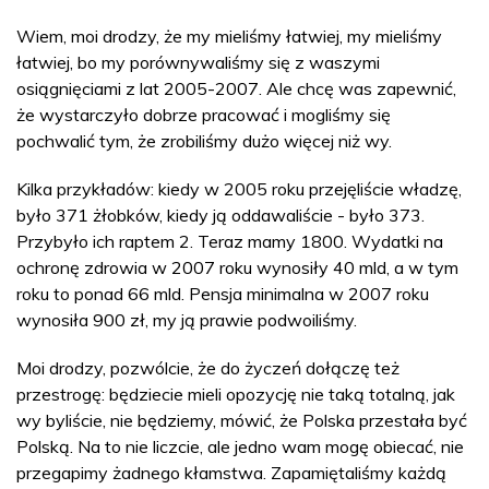
Wiem, moi drodzy, że my mieliśmy łatwiej, my mieliśmy
łatwiej, bo my porównywaliśmy się z waszymi
osiągnięciami z lat 2005-2007. Ale chcę was zapewnić,
że wystarczyło dobrze pracować i mogliśmy się
pochwalić tym, że zrobiliśmy dużo więcej niż wy.
Kilka przykładów: kiedy w 2005 roku przejęliście władzę,
było 371 żłobków, kiedy ją oddawaliście - było 373.
Przybyło ich raptem 2. Teraz mamy 1800. Wydatki na
ochronę zdrowia w 2007 roku wynosiły 40 mld, a w tym
roku to ponad 66 mld. Pensja minimalna w 2007 roku
wynosiła 900 zł, my ją prawie podwoiliśmy.
Moi drodzy, pozwólcie, że do życzeń dołączę też
przestrogę: będziecie mieli opozycję nie taką totalną, jak
wy byliście, nie będziemy, mówić, że Polska przestała być
Polską. Na to nie liczcie, ale jedno wam mogę obiecać, nie
przegapimy żadnego kłamstwa. Zapamiętaliśmy każdą