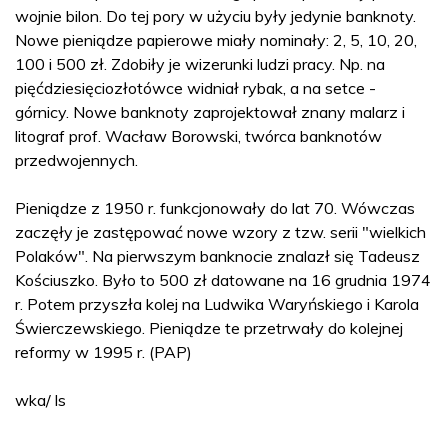
wojnie bilon. Do tej pory w użyciu były jedynie banknoty.
Nowe pieniądze papierowe miały nominały: 2, 5, 10, 20,
100 i 500 zł. Zdobiły je wizerunki ludzi pracy. Np. na
pięćdziesięciozłotówce widniał rybak, a na setce -
górnicy. Nowe banknoty zaprojektował znany malarz i
litograf prof. Wacław Borowski, twórca banknotów
przedwojennych.
Pieniądze z 1950 r. funkcjonowały do lat 70. Wówczas
zaczęły je zastępować nowe wzory z tzw. serii "wielkich
Polaków". Na pierwszym banknocie znalazł się Tadeusz
Kościuszko. Było to 500 zł datowane na 16 grudnia 1974
r. Potem przyszła kolej na Ludwika Waryńskiego i Karola
Świerczewskiego. Pieniądze te przetrwały do kolejnej
reformy w 1995 r. (PAP)
wka/ ls