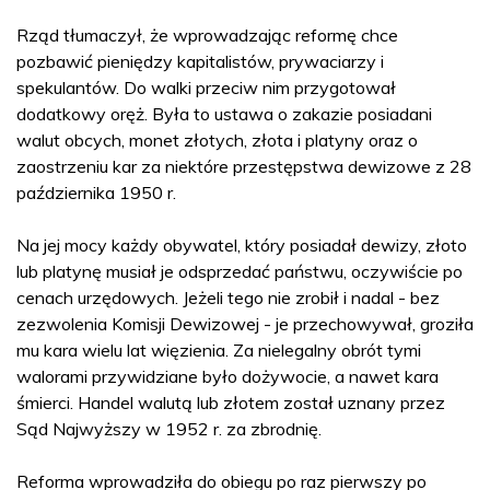
Rząd tłumaczył, że wprowadzając reformę chce
pozbawić pieniędzy kapitalistów, prywaciarzy i
spekulantów. Do walki przeciw nim przygotował
dodatkowy oręż. Była to ustawa o zakazie posiadani
walut obcych, monet złotych, złota i platyny oraz o
zaostrzeniu kar za niektóre przestępstwa dewizowe z 28
października 1950 r.
Na jej mocy każdy obywatel, który posiadał dewizy, złoto
lub platynę musiał je odsprzedać państwu, oczywiście po
cenach urzędowych. Jeżeli tego nie zrobił i nadal - bez
zezwolenia Komisji Dewizowej - je przechowywał, groziła
mu kara wielu lat więzienia. Za nielegalny obrót tymi
walorami przywidziane było dożywocie, a nawet kara
śmierci. Handel walutą lub złotem został uznany przez
Sąd Najwyższy w 1952 r. za zbrodnię.
Reforma wprowadziła do obiegu po raz pierwszy po