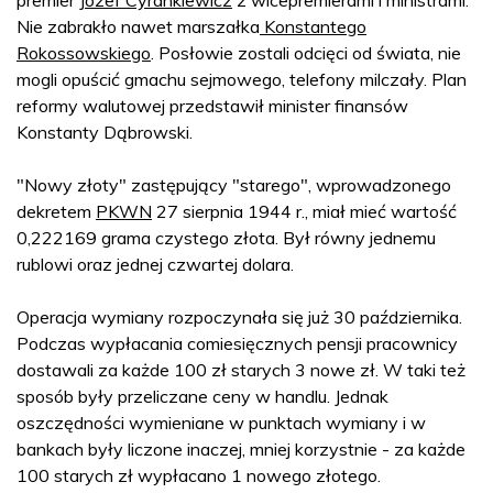
Nie zabrakło nawet marszałka
Konstantego
Rokossowskiego
. Posłowie zostali odcięci od świata, nie
mogli opuścić gmachu sejmowego, telefony milczały. Plan
reformy walutowej przedstawił minister finansów
Konstanty Dąbrowski.
"Nowy złoty" zastępujący "starego", wprowadzonego
dekretem
PKWN
27 sierpnia 1944 r., miał mieć wartość
0,222169 grama czystego złota. Był równy jednemu
rublowi oraz jednej czwartej dolara.
Operacja wymiany rozpoczynała się już 30 października.
Podczas wypłacania comiesięcznych pensji pracownicy
dostawali za każde 100 zł starych 3 nowe zł. W taki też
sposób były przeliczane ceny w handlu. Jednak
oszczędności wymieniane w punktach wymiany i w
bankach były liczone inaczej, mniej korzystnie - za każde
100 starych zł wypłacano 1 nowego złotego.