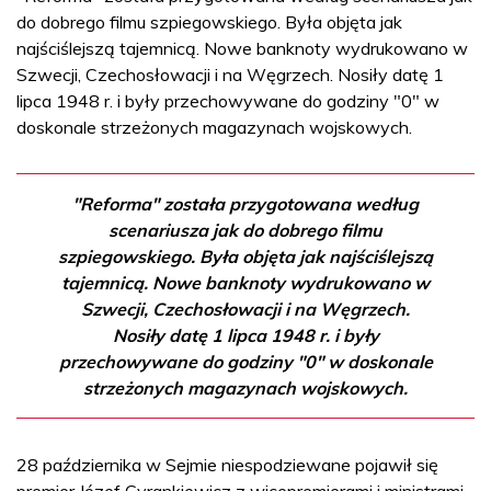
do dobrego filmu szpiegowskiego. Była objęta jak
najściślejszą tajemnicą. Nowe banknoty wydrukowano w
Szwecji, Czechosłowacji i na Węgrzech. Nosiły datę 1
lipca 1948 r. i były przechowywane do godziny "0" w
doskonale strzeżonych magazynach wojskowych.
"Reforma" została przygotowana według
scenariusza jak do dobrego filmu
szpiegowskiego. Była objęta jak najściślejszą
tajemnicą. Nowe banknoty wydrukowano w
Szwecji, Czechosłowacji i na Węgrzech.
Nosiły datę 1 lipca 1948 r. i były
przechowywane do godziny "0" w doskonale
strzeżonych magazynach wojskowych.
28 października w Sejmie niespodziewane pojawił się
premier
Józef Cyrankiewicz
z wicepremierami i ministrami.