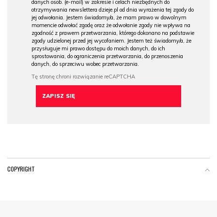
danych osob. (e-mail) w zakresie i celach niezbędnych do
otrzymywania newslettera dzieje.pl od dnia wyrażenia tej zgody do
jej odwołania. Jestem świadomy/a, że mam prawo w dowolnym
momencie odwołać zgodę oraz że odwołanie zgody nie wpływa na
zgodność z prawem przetwarzania, którego dokonano na podstawie
zgody udzielonej przed jej wycofaniem. Jestem też świadomy/a, że
przysługuje mi prawo dostępu do moich danych, do ich
sprostowania, do ograniczenia przetwarzania, do przenoszenia
danych, do sprzeciwu wobec przetwarzania.
COPYRIGHT