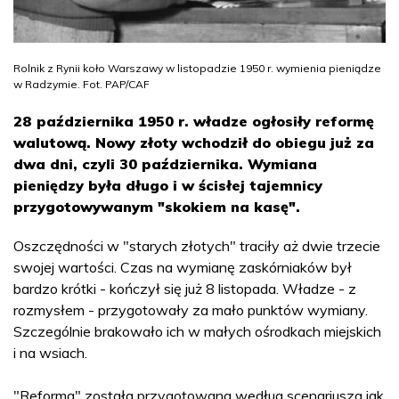
Rolnik z Rynii koło Warszawy w listopadzie 1950 r. wymienia pieniądze
w Radzymie. Fot. PAP/CAF
28 października 1950 r. władze ogłosiły reformę
walutową. Nowy złoty wchodził do obiegu już za
dwa dni, czyli 30 października. Wymiana
pieniędzy była długo i w ścisłej tajemnicy
przygotowywanym "skokiem na kasę".
Oszczędności w "starych złotych" traciły aż dwie trzecie
swojej wartości. Czas na wymianę zaskórniaków był
bardzo krótki - kończył się już 8 listopada. Władze - z
rozmysłem - przygotowały za mało punktów wymiany.
Szczególnie brakowało ich w małych ośrodkach miejskich
i na wsiach.
"Reforma" została przygotowana według scenariusza jak