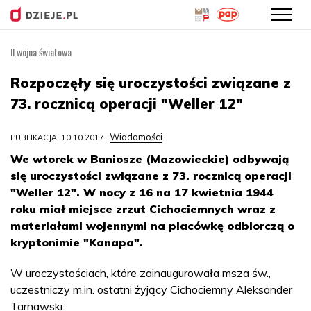
II wojna światowa
Przejdź
do
Rozpoczęły się uroczystości związane z
treści
73. rocznicą operacji "Weller 12"
Wiadomości
PUBLIKACJA: 10.10.2017
We wtorek w Baniosze (Mazowieckie) odbywają
się uroczystości związane z 73. rocznicą operacji
"Weller 12". W nocy z 16 na 17 kwietnia 1944
roku miał miejsce zrzut Cichociemnych wraz z
materiałami wojennymi na placówkę odbiorczą o
kryptonimie "Kanapa".
W uroczystościach, które zainaugurowała msza św.,
uczestniczy m.in. ostatni żyjący Cichociemny Aleksander
Tarnawski.