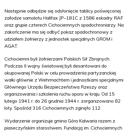
Następnie odbędzie się odsłonięcie tablicy poświęconej
załodze samolotu Halifax JP–181C z 1586 eskadry RAF
oraz grupie czterech Cichociemnych spadochroniarzy. Na
zakończenie ma się odbyć pokaz spadochronowy z
udziałem żołnierzy z jednostek specjalnych GROM i
AGAT.
Cichociemni byli żołnierzami Polskich Sił Zbrojnych.
Podczas II wojny światowej byli desantowani do
okupowanej Polski w celu prowadzenia partyzanckiej
walki głównie z Wehrmachtem i jednostkami specjalnymi
Głównego Urzędu Bezpieczeństwa Rzeszy oraz
organizowania i szkolenia ruchu oporu w kraju. Od 15
lutego 1941 r. do 26 grudnia 1944 r. zorganizowano 82
loty. Spośród 316 Cichociemnych zginęło 112.
Wydarzenie organizuje gmina Góra Kalwaria razem z
piaseczyńskim starostwem, Fundacją im. Cichociemnych