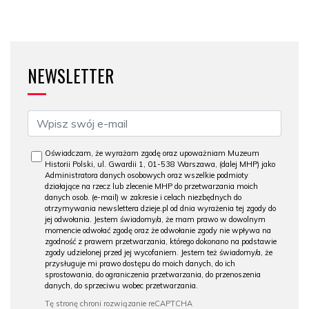
NEWSLETTER
Oświadczam, że wyrażam zgodę oraz upoważniam Muzeum
Historii Polski, ul. Gwardii 1, 01-538 Warszawa, (dalej MHP) jako
Administratora danych osobowych oraz wszelkie podmioty
działające na rzecz lub zlecenie MHP do przetwarzania moich
danych osob. (e-mail) w zakresie i celach niezbędnych do
otrzymywania newslettera dzieje.pl od dnia wyrażenia tej zgody do
jej odwołania. Jestem świadomy/a, że mam prawo w dowolnym
momencie odwołać zgodę oraz że odwołanie zgody nie wpływa na
zgodność z prawem przetwarzania, którego dokonano na podstawie
zgody udzielonej przed jej wycofaniem. Jestem też świadomy/a, że
przysługuje mi prawo dostępu do moich danych, do ich
sprostowania, do ograniczenia przetwarzania, do przenoszenia
danych, do sprzeciwu wobec przetwarzania.