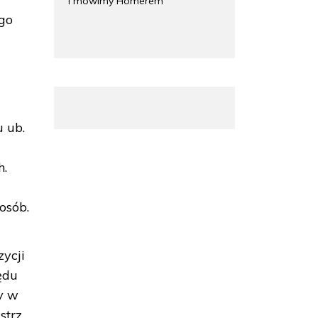
i mówimy Homerem
ego
ć
 ub.
h.
osób.
ycji
ędu
y w
strz