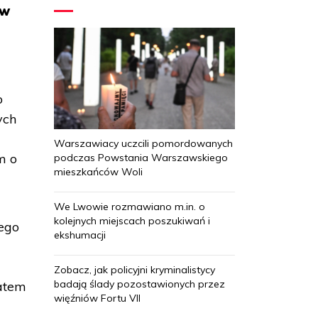
 w
o
ych
Warszawiacy uczcili pomordowanych
m o
podczas Powstania Warszawskiego
mieszkańców Woli
We Lwowie rozmawiano m.in. o
kolejnych miejscach poszukiwań i
ego
ekshumacji
Zobacz, jak policyjni kryminalistycy
badają ślady pozostawionych przez
matem
więźniów Fortu VII