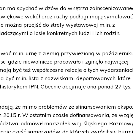
ścian ma spychać widzów do wnętrza zainscenizowan
dźwiękowe wokół oraz ruchy podłogi mają symulowa
ie można przejść do strefy wystawowej m.in. z
czącymi o losie konkretnych ludzi i ich rodzin.
wać m.in. urnę z ziemią przywiezioną w październiku
jsc, gdzie niewolniczo pracowało i zginęło najwięcej
ają być też współczesne relacje o tych wydarzeniac
być m.in. lista z nazwiskami deportowanych, które
historykom IPN. Obecnie obejmuje ona ponad 27 tys. 
ają, że mimo problemów ze sfinansowaniem ekspoz
 2015 r. W ostatnim czasie dofinansowania, ze wzgl
ództwa, odmówił marszałek woj. śląskiego. Rozmow
 razie część samorządów, do których zwrócił się burmi