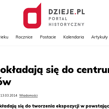
ieku
Rocznice
Postacie
Kalendaria
Artykuły
Przejdź
do
treści
kładają się do centru
ów
 13.03.2014
Wiadomości
ładają się do tworzenia ekspozycji w powstają