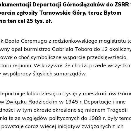
kumentacji Deportacji Górnoślązaków do ZSRR
sparcia zgłosiły Tarnowskie Góry, teraz Bytom
 ten cel 25 tys. zł.
k Beata Ceremuga z radzionkowskiego magistratu t
wny apel burmistrza Gabriela Tobora do 12 okoliczn
ował o choć symboliczne wsparcie przedsięwzięcia,
torii regionu. Wskazywał, że chodzi przede wszystki
y współpracy śląskich samorządów.
ortacje kilkudziesięciu tysięcy mieszkańców Górn
w Związku Radzieckim w 1945 r. Deportacje i inne
dności w tym okresie określane są mianem Tragedii
nia te ze względów politycznych do 1989 r. były te
 powstaje coraz więcej inicjatyw związanych z ich