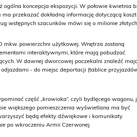
ogólna koncepcja ekspozycji. W połowie kwietnia br
a ma przekazać dokładną informację dotyczącą kosz
g wstępnych szacunków mówi się o milionie złotych
 mkw. powierzchni użytkowej. Wnętrza zostaną
elementami interaktywnymi, które mają pobudzać
ących. W dawnej dworcowej poczekalni znaleźć mają
z odjazdami - do miejsc deportacji (tablice przyjazdó
pominać część „krowioka”, czyli bydlęcego wagonu, 
pie większego pomieszczenia wyświetlana ma być
owarzyszyć będą efekty dźwiękowe i komunikaty
nie po wkroczeniu Armii Czerwonej.