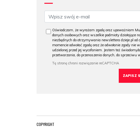
Oświadczam, że wyrażam zgodę oraz upoważniam Muzeu
danych osobowych oraz wszelkie podmioty działające na
niezbędnych do otrzymywania newslettera dzieje.pl od
momencie odwołać zgodę oraz że odwołanie zgody nie 
udzielonej przed jej wycofaniem. Jestem też świadomy/a
przetwarzania, do przenoszenia danych, do sprzeciwu 
COPYRIGHT