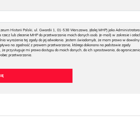
m Historii Polski, ul. Gwardii 1, 01-538 Warszawa, (dalej MHP) jako Administratora
 rzecz lub zlecenie MHP do przetwarzania moich danych osob. (e-mail) w zakresie i celac
 dnia wyrażenia tej zgody do jej odwołania. Jestem świadomy/a, że mam prawo w dowoln
wpływa na zgodność z prawem przetwarzania, którego dokonano na podstawie zgody
, że przysługuje mi prawo dostępu do moich danych, do ich sprostowania, do ograniczeni
wobec przetwarzania.