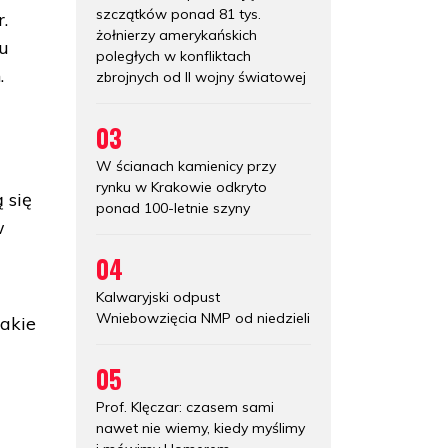
szczątków ponad 81 tys.
.
żołnierzy amerykańskich
tu
poległych w konfliktach
.
zbrojnych od II wojny światowej
03
W ścianach kamienicy przy
rynku w Krakowie odkryto
 się
ponad 100-letnie szyny
w
04
Kalwaryjski odpust
Wniebowzięcia NMP od niedzieli
jakie
05
Prof. Klęczar: czasem sami
nawet nie wiemy, kiedy myślimy