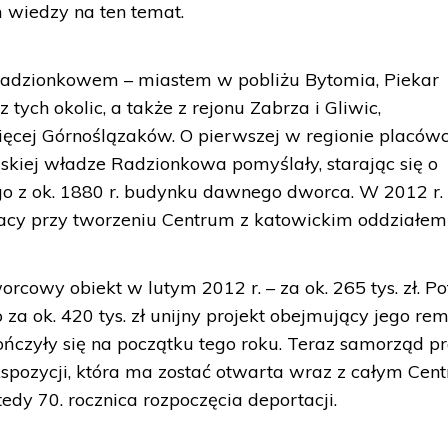
wiedzy na ten temat.
z Radzionkowem – miastem w pobliżu Bytomia, Piekar
 tych okolic, a także z rejonu Zabrza i Gliwic,
cej Górnoślązaków. O pierwszej w regionie placów
skiej władze Radzionkowa pomyślały, starając się o
go z ok. 1880 r. budynku dawnego dworca. W 2012 r.
cy przy tworzeniu Centrum z katowickim oddziałem
orcowy obiekt w lutym 2012 r. – za ok. 265 tys. zł. P
za ok. 420 tys. zł unijny projekt obejmujący jego rem
ńczyły się na początku tego roku. Teraz samorząd p
spozycji, która ma zostać otwarta wraz z całym Cen
dy 70. rocznica rozpoczęcia deportacji.