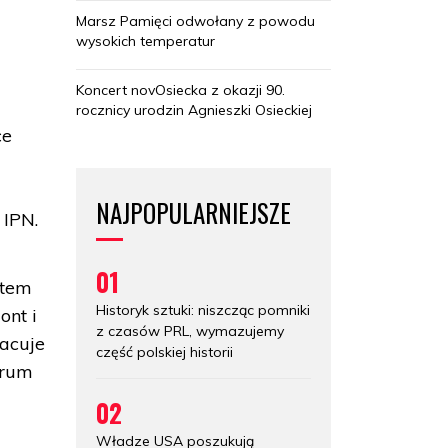
Marsz Pamięci odwołany z powodu
wysokich temperatur
Koncert novOsiecka z okazji 90.
rocznicy urodzin Agnieszki Osieckiej
ce
NAJPOPULARNIEJSZE
 IPN.
01
otem
Historyk sztuki: niszcząc pomniki
ont i
z czasów PRL, wymazujemy
racuje
część polskiej historii
trum
02
Władze USA poszukują