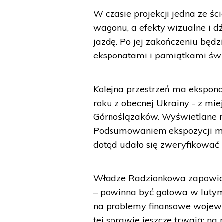
W czasie projekcji jedna ze 
wagonu, a efekty wizualne i 
jazdę. Po jej zakończeniu będz
eksponatami i pamiątkami świad
Kolejna przestrzeń ma ekspono
roku z obecnej Ukrainy - z mie
Górnoślązaków. Wyświetlane m
Podsumowaniem ekspozycji ma 
dotąd udało się zweryfikować 
Władze Radzionkowa zapowiad
– powinna być gotowa w lutym
na problemy finansowe wojew
tej sprawie jeszcze trwają; na