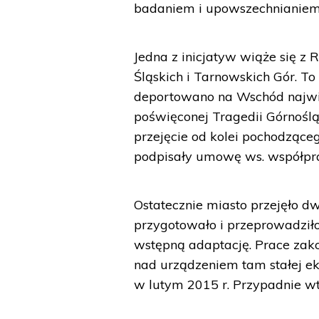
badaniem i upowszechnianiem 
Jedna z inicjatyw wiąże się 
Śląskich i Tarnowskich Gór. To z
deportowano na Wschód najwię
poświęconej Tragedii Górnoślą
przejęcie od kolei pochodzące
podpisały umowę ws. współpra
Ostatecznie miasto przejęło dw
przygotowało i przeprowadziło 
wstępną adaptację. Prace zako
nad urządzeniem tam stałej ek
w lutym 2015 r. Przypadnie wte