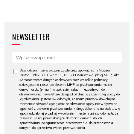
NEWSLETTER
Oświadczam, że wyrażam zgodę oraz upoważniam Muzeum
Historii Polski, ul. Gwardii 1, 01-538 Warszawa, (dalej MHP) jako
Administratora danych osobowych oraz wszelkie podmioty
działające na rzecz lub zlecenie MHP do przetwarzania moich
danych osob. (e-mail) w zakresie i celach niezbędnych do
otrzymywania newslettera dzieje.pl od dnia wyrażenia tej zgody do
jej odwołania. Jestem świadomy/a, że mam prawo w dowolnym
momencie odwołać zgodę oraz że odwołanie zgody nie wpływa na
zgodność z prawem przetwarzania, którego dokonano na podstawie
zgody udzielonej przed jej wycofaniem. Jestem też świadomy/a, że
przysługuje mi prawo dostępu do moich danych, do ich
sprostowania, do ograniczenia przetwarzania, do przenoszenia
danych, do sprzeciwu wobec przetwarzania.