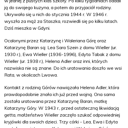
w jednej z pustych klas szkoły. Po kilku tygodniach oddali
ją do swojego kuzyna, a potem do przyjaciół rodziny.
Ukrywała się u nich do stycznia 1944 r. W 1946 r.
wyszła za mąż za Staszka, rozwiedli się po kilku latach.
Dziś mieszka w Gdyni.
Ocalonymi przez Katarzynę i Waleriana Górę oraz
Katarzynę Baran są: Lea Sara Szein z domu Wieller (ur.
1930 r.), Ewa Wieller (1936-1996), Edyta Tabak z domu
Wieller (ur. 1938 r.), Helena Adler oraz inni, których
nazwiska nie są znane. Do ich uratowania doszło we wsi
Rata, w okolicach Lwowa.
Kontakt z rodziną Górów nawiązała Helena Adler, która
prawdopodobnie znała ich już przed wojną. Ona sama
została uratowana przez Katarzynę Baran, matkę
Katarzyny Góry. W 1943 r., przed ostateczną likwidacją
getta, małżeństwo Wieller zaczęło szukać odpowiedniej
kryjówki dla swoich dzieci. Trzy córki - Lea, Ewa i Edyta