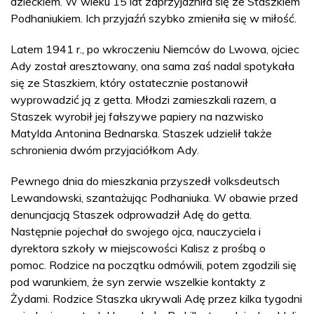
dzieckiem. W wieku 15 lat zaprzyjaźniła się ze Staszkiem
Podhaniukiem. Ich przyjaźń szybko zmieniła się w miłość.
Latem 1941 r., po wkroczeniu Niemców do Lwowa, ojciec
Ady został aresztowany, ona sama zaś nadal spotykała
się ze Staszkiem, który ostatecznie postanowił
wyprowadzić ją z getta. Młodzi zamieszkali razem, a
Staszek wyrobił jej fałszywe papiery na nazwisko
Matylda Antonina Bednarska. Staszek udzielił także
schronienia dwóm przyjaciółkom Ady.
Pewnego dnia do mieszkania przyszedł volksdeutsch
Lewandowski, szantażując Podhaniuka. W obawie przed
denuncjacją Staszek odprowadził Adę do getta.
Następnie pojechał do swojego ojca, nauczyciela i
dyrektora szkoły w miejscowości Kalisz z prośbą o
pomoc. Rodzice na początku odmówili, potem zgodzili się
pod warunkiem, że syn zerwie wszelkie kontakty z
Żydami. Rodzice Staszka ukrywali Adę przez kilka tygodni