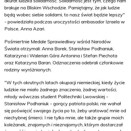
akurat ludzka solidarność. Solidarność jest tym, czego nam
brakuje na Bliskim Wschodzie. Pamiętajmy, że jak ludzie
będą wobec siebie solidarni, to nasz świat będzie lepszy"
- powiedziała podczas uroczystości ambasador Izraela w
Polsce, Anna Azari.
Pośmiertnie Medale Sprawiedliwy wśród Narodów
Świata otrzymali: Anna Borek, Stanisław Podhaniuk,
Katarzyna i Walerian Góra Antonina i Stefan Piechota
oraz Katarzyna Baran. Odznaczenia odebrali członkowie
rodziny wyróżnionych.
"W tych okrutnych latach okupacji niemieckiej, kiedy życie
ludzkie nie miało żadnego znaczenia, żadnej wartości,
młody wówczas student Politechniki Lwowskiej -
Stanisław Podhaniuk - gorący patriota polski, nie wahał
się poświęcić swojego życia po to, żeby uratować mnie od
niechybnej śmierci. I nie tylko mnie, ale także grupie moich
koleżanek, znajomych i nieznajomych, którym dostarczał