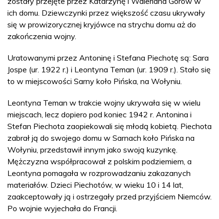
zostały przejęte przez Katarzynę i Waleriana Górów w
ich domu. Dziewczynki przez większość czasu ukrywały
się w prowizorycznej kryjówce na strychu domu aż do
zakończenia wojny.
Uratowanymi przez Antoninę i Stefana Piechotę są: Sara
Jospe (ur. 1922 r.) i Leontyna Teman (ur. 1909 r.). Stało się
to w miejscowości Sarny koło Pińska, na Wołyniu.
Leontyna Teman w trakcie wojny ukrywała się w wielu
miejscach, lecz dopiero pod koniec 1942 r. Antonina i
Stefan Piechota zaopiekowali się młodą kobietą. Piechota
zabrał ją do swojego domu w Sarnach koło Pińska na
Wołyniu, przedstawił innym jako swoją kuzynkę.
Mężczyzna współpracował z polskim podziemiem, a
Leontyna pomagała w rozprowadzaniu zakazanych
materiałów. Dzieci Piechotów, w wieku 10 i 14 lat,
zaakceptowały ją i ostrzegały przed przyjściem Niemców.
Po wojnie wyjechała do Francji.