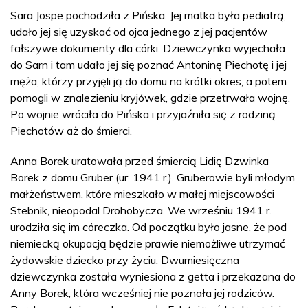
Sara Jospe pochodziła z Pińska. Jej matka była pediatrą,
udało jej się uzyskać od ojca jednego z jej pacjentów
fałszywe dokumenty dla córki. Dziewczynka wyjechała
do Sarn i tam udało jej się poznać Antoninę Piechotę i jej
męża, którzy przyjęli ją do domu na krótki okres, a potem
pomogli w znalezieniu kryjówek, gdzie przetrwała wojnę.
Po wojnie wróciła do Pińska i przyjaźniła się z rodziną
Piechotów aż do śmierci.
Anna Borek uratowała przed śmiercią Lidię Dzwinka
Borek z domu Gruber (ur. 1941 r.). Gruberowie byli młodym
małżeństwem, które mieszkało w małej miejscowości
Stebnik, nieopodal Drohobycza. We wrześniu 1941 r.
urodziła się im córeczka. Od początku było jasne, że pod
niemiecką okupacją będzie prawie niemożliwe utrzymać
żydowskie dziecko przy życiu. Dwumiesięczna
dziewczynka została wyniesiona z getta i przekazana do
Anny Borek, która wcześniej nie poznała jej rodziców.