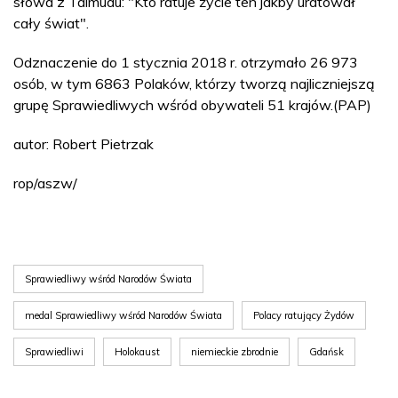
słowa z Talmudu: "Kto ratuje życie ten jakby uratował
cały świat".
Odznaczenie do 1 stycznia 2018 r. otrzymało 26 973
osób, w tym 6863 Polaków, którzy tworzą najliczniejszą
grupę Sprawiedliwych wśród obywateli 51 krajów.(PAP)
autor: Robert Pietrzak
rop/aszw/
Sprawiedliwy wśród Narodów Świata
medal Sprawiedliwy wśród Narodów Świata
Polacy ratujący Żydów
Sprawiedliwi
Holokaust
niemieckie zbrodnie
Gdańsk