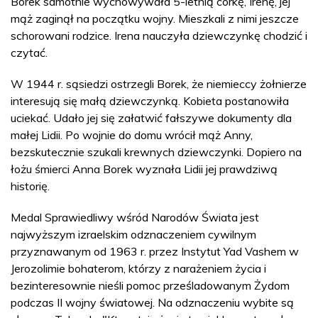
Borek samotnie wychowywała 5-letnią córkę, Irenę, jej
mąż zaginął na początku wojny. Mieszkali z nimi jeszcze
schorowani rodzice. Irena nauczyła dziewczynkę chodzić i
czytać.
W 1944 r. sąsiedzi ostrzegli Borek, że niemieccy żołnierze
interesują się małą dziewczynką. Kobieta postanowiła
uciekać. Udało jej się załatwić fałszywe dokumenty dla
małej Lidii. Po wojnie do domu wrócił mąż Anny,
bezskutecznie szukali krewnych dziewczynki. Dopiero na
łożu śmierci Anna Borek wyznała Lidii jej prawdziwą
historię.
Medal Sprawiedliwy wśród Narodów Świata jest
najwyższym izraelskim odznaczeniem cywilnym
przyznawanym od 1963 r. przez Instytut Yad Vashem w
Jerozolimie bohaterom, którzy z narażeniem życia i
bezinteresownie nieśli pomoc prześladowanym Żydom
podczas II wojny światowej. Na odznaczeniu wybite są