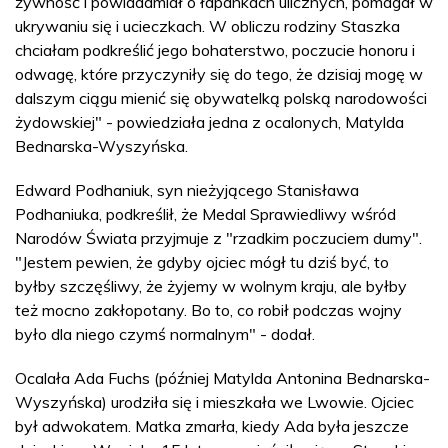
żywność i powiadamiał o łapankach ulicznych, pomagał w
ukrywaniu się i ucieczkach. W obliczu rodziny Staszka
chciałam podkreślić jego bohaterstwo, poczucie honoru i
odwagę, które przyczyniły się do tego, że dzisiaj mogę w
dalszym ciągu mienić się obywatelką polską narodowości
żydowskiej" - powiedziała jedna z ocalonych, Matylda
Bednarska-Wyszyńska.
Edward Podhaniuk, syn nieżyjącego Stanisława
Podhaniuka, podkreślił, że Medal Sprawiedliwy wśród
Narodów Świata przyjmuje z "rzadkim poczuciem dumy".
"Jestem pewien, że gdyby ojciec mógł tu dziś być, to
byłby szczęśliwy, że żyjemy w wolnym kraju, ale byłby
też mocno zakłopotany. Bo to, co robił podczas wojny
było dla niego czymś normalnym" - dodał.
Ocalała Ada Fuchs (później Matylda Antonina Bednarska-
Wyszyńska) urodziła się i mieszkała we Lwowie. Ojciec
był adwokatem. Matka zmarła, kiedy Ada była jeszcze