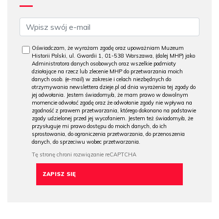
Oświadczam, że wyrażam zgodę oraz upoważniam Muzeum
Historii Polski, ul. Gwardii 1, 01-538 Warszawa, (dalej MHP) jako
Administratora danych osobowych oraz wszelkie podmioty
działające na rzecz lub zlecenie MHP do przetwarzania moich
danych osob. (e-mail) w zakresie i celach niezbędnych do
otrzymywania newslettera dzieje.pl od dnia wyrażenia tej zgody do
jej odwołania. Jestem świadomy/a, że mam prawo w dowolnym
momencie odwołać zgodę oraz że odwołanie zgody nie wpływa na
zgodność z prawem przetwarzania, którego dokonano na podstawie
zgody udzielonej przed jej wycofaniem. Jestem też świadomy/a, że
przysługuje mi prawo dostępu do moich danych, do ich
sprostowania, do ograniczenia przetwarzania, do przenoszenia
danych, do sprzeciwu wobec przetwarzania.