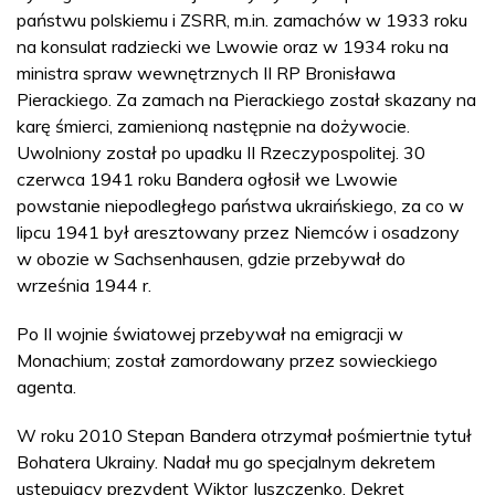
państwu polskiemu i ZSRR, m.in. zamachów w 1933 roku
na konsulat radziecki we Lwowie oraz w 1934 roku na
ministra spraw wewnętrznych II RP Bronisława
Pierackiego. Za zamach na Pierackiego został skazany na
karę śmierci, zamienioną następnie na dożywocie.
Uwolniony został po upadku II Rzeczypospolitej. 30
czerwca 1941 roku Bandera ogłosił we Lwowie
powstanie niepodległego państwa ukraińskiego, za co w
lipcu 1941 był aresztowany przez Niemców i osadzony
w obozie w Sachsenhausen, gdzie przebywał do
września 1944 r.
Po II wojnie światowej przebywał na emigracji w
Monachium; został zamordowany przez sowieckiego
agenta.
W roku 2010 Stepan Bandera otrzymał pośmiertnie tytuł
Bohatera Ukrainy. Nadał mu go specjalnym dekretem
ustępujący prezydent Wiktor Juszczenko. Dekret