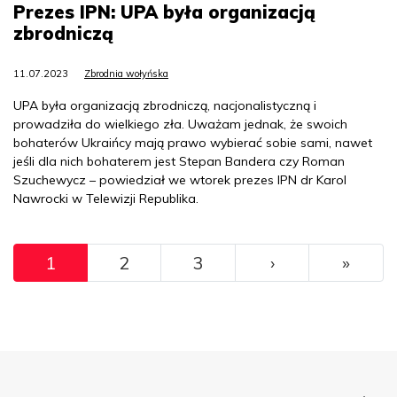
Prezes IPN: UPA była organizacją
zbrodniczą
11.07.2023
Zbrodnia wołyńska
UPA była organizacją zbrodniczą, nacjonalistyczną i
prowadziła do wielkiego zła. Uważam jednak, że swoich
bohaterów Ukraińcy mają prawo wybierać sobie sami, nawet
jeśli dla nich bohaterem jest Stepan Bandera czy Roman
Szuchewycz – powiedział we wtorek prezes IPN dr Karol
Nawrocki w Telewizji Republika.
Pagination
››
Ostat
1
2
3
›
»
Menu Footer