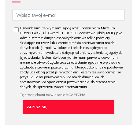
Oświadczam, że wyrażam zgodę oraz upoważniam Muzeum
Historii Polski, ul. Gwardii 1, 01-538 Warszawa, (dalej MHP) jako
Administratora danych osobowych oraz wszelkie podmioty
działające na rzecz lub zlecenie MHP do przetwarzania moich
danych osob. (e-mail) w zakresie i celach niezbędnych do
otrzymywania newslettera dzieje.pl od dnia wyrażenia tej zgody do
jej odwołania. Jestem świadomy/a, że mam prawo w dowolnym
momencie odwołać zgodę oraz że odwołanie zgody nie wpływa na
zgodność z prawem przetwarzania, którego dokonano na podstawie
zgody udzielonej przed jej wycofaniem. Jestem też świadomy/a, że
przysługuje mi prawo dostępu do moich danych, do ich
sprostowania, do ograniczenia przetwarzania, do przenoszenia
danych, do sprzeciwu wobec przetwarzania.