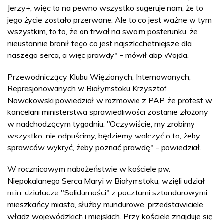
Jerzy+, więc to na pewno wszystko sugeruje nam, że to
jego życie zostało przerwane. Ale to co jest ważne w tym
wszystkim, to to, że on trwał na swoim posterunku, że
nieustannie bronił tego co jest najszlachetniejsze dla
naszego serca, a więc prawdy" - mówił abp Wojda.
Przewodniczący Klubu Więzionych, Internowanych,
Represjonowanych w Białymstoku Krzysztof
Nowakowski powiedział w rozmowie z PAP, że protest w
kancelarii ministerstwa sprawiedliwości zostanie złożony
w nadchodzącym tygodniu. "Oczywiście, my zrobimy
wszystko, nie odpuścimy, będziemy walczyć o to, żeby
sprawców wykryć, żeby poznać prawdę" - powiedział.
W rocznicowym nabożeństwie w kościele pw.
Niepokalanego Serca Maryi w Białymstoku, wzięli udział
m.in. działacze "Solidarności" z pocztami sztandarowymi,
mieszkańcy miasta, służby mundurowe, przedstawiciele
władz wojewódzkich i miejskich. Przy kościele znajduje się