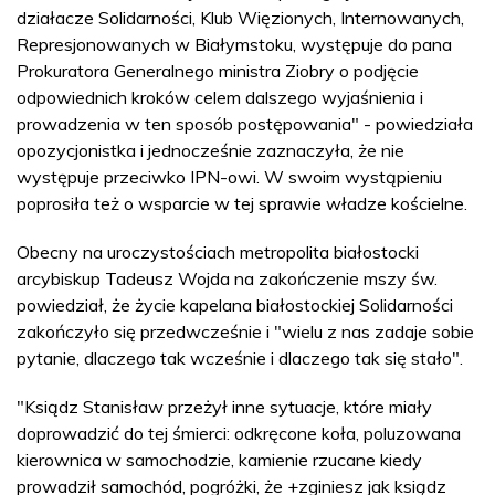
działacze Solidarności, Klub Więzionych, Internowanych,
Represjonowanych w Białymstoku, występuje do pana
Prokuratora Generalnego ministra Ziobry o podjęcie
odpowiednich kroków celem dalszego wyjaśnienia i
prowadzenia w ten sposób postępowania" - powiedziała
opozycjonistka i jednocześnie zaznaczyła, że nie
występuje przeciwko IPN-owi. W swoim wystąpieniu
poprosiła też o wsparcie w tej sprawie władze kościelne.
Obecny na uroczystościach metropolita białostocki
arcybiskup Tadeusz Wojda na zakończenie mszy św.
powiedział, że życie kapelana białostockiej Solidarności
zakończyło się przedwcześnie i "wielu z nas zadaje sobie
pytanie, dlaczego tak wcześnie i dlaczego tak się stało".
"Ksiądz Stanisław przeżył inne sytuacje, które miały
doprowadzić do tej śmierci: odkręcone koła, poluzowana
kierownica w samochodzie, kamienie rzucane kiedy
prowadził samochód, pogróżki, że +zginiesz jak ksiądz