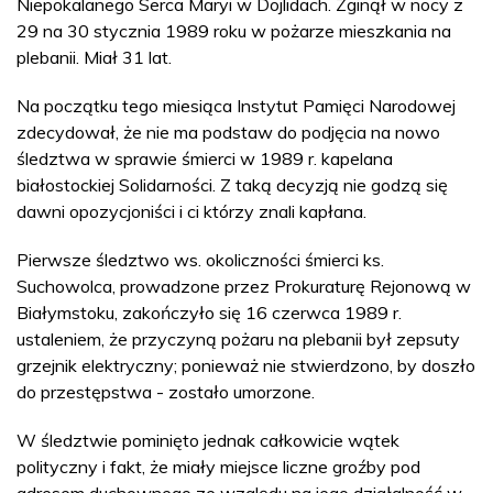
Niepokalanego Serca Maryi w Dojlidach. Zginął w nocy z
29 na 30 stycznia 1989 roku w pożarze mieszkania na
plebanii. Miał 31 lat.
Na początku tego miesiąca Instytut Pamięci Narodowej
zdecydował, że nie ma podstaw do podjęcia na nowo
śledztwa w sprawie śmierci w 1989 r. kapelana
białostockiej Solidarności. Z taką decyzją nie godzą się
dawni opozycjoniści i ci którzy znali kapłana.
Pierwsze śledztwo ws. okoliczności śmierci ks.
Suchowolca, prowadzone przez Prokuraturę Rejonową w
Białymstoku, zakończyło się 16 czerwca 1989 r.
ustaleniem, że przyczyną pożaru na plebanii był zepsuty
grzejnik elektryczny; ponieważ nie stwierdzono, by doszło
do przestępstwa - zostało umorzone.
W śledztwie pominięto jednak całkowicie wątek
polityczny i fakt, że miały miejsce liczne groźby pod
adresem duchownego ze względu na jego działalność w