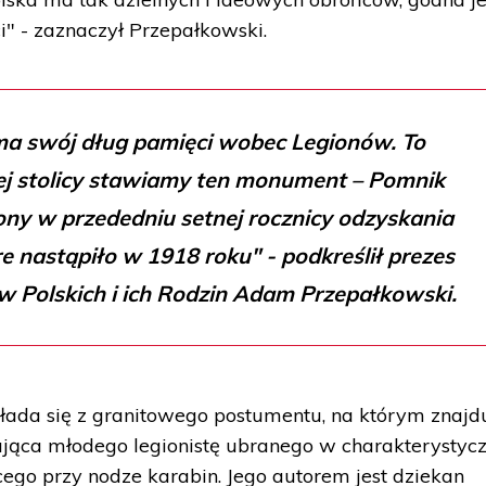
" - zaznaczył Przepałkowski.
ma swój dług pamięci wobec Legionów. To
jej stolicy stawiamy ten monument – Pomnik
iony w przededniu setnej rocznicy odzyskania
re nastąpiło w 1918 roku" - podkreślił prezes
w Polskich i ich Rodzin Adam Przepałkowski.
łada się z granitowego postumentu, na którym znajd
ająca młodego legionistę ubranego w charakterystyc
cego przy nodze karabin. Jego autorem jest dziekan