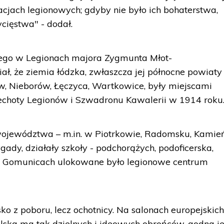
acjach legionowych; gdyby nie było ich bohaterstwa,
cięstwa" - dodał.
cego w Legionach majora Zygmunta Młot-
ł, że ziemia łódzka, zwłaszcza jej północne powiaty 
w, Nieborów, Łęczyca, Wartkowice, były miejscami
iechoty Legionów i Szwadronu Kawalerii w 1914 roku
 województwa – m.in. w Piotrkowie, Radomsku, Kamie
rygady, działały szkoły - podchorążych, podoficerska,
w Gomunicach ulokowane było legionowe centrum
ko z poboru, lecz ochotnicy. Na salonach europejskic
Polska ma tak dzielnych i ideowych obrońców, godna je