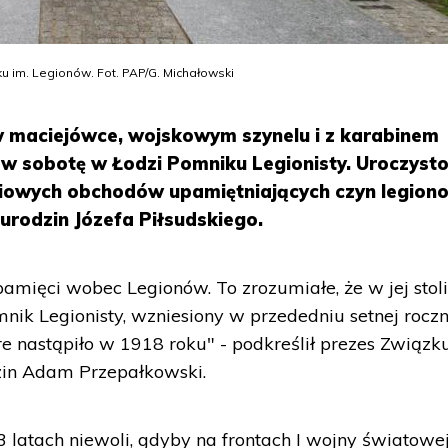
u im. Legionów. Fot. PAP/G. Michałowski
 maciejówce, wojskowym szynelu i z karabinem
 w sobotę w Łodzi Pomniku Legionisty. Uroczyst
iowych obchodów upamiętniających czyn legion
urodzin Józefa Piłsudskiego.
amięci wobec Legionów. To zrozumiałe, że w jej stol
k Legionisty, wzniesiony w przededniu setnej roczn
re nastąpiło w 1918 roku" - podkreślił prezes Związk
dzin Adam Przepałkowski.
 latach niewoli, gdyby na frontach I wojny światowej