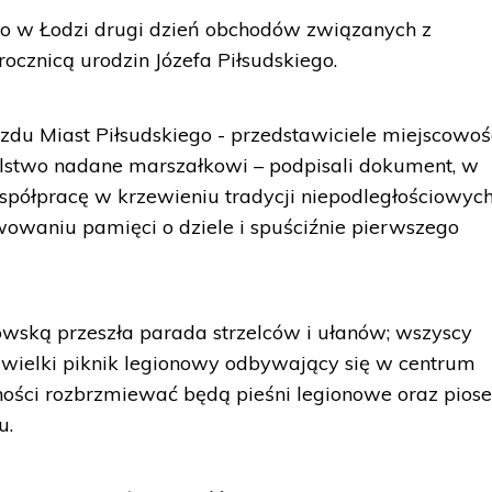
ło w Łodzi drugi dzień obchodów związanych z
ocznicą urodzin Józefa Piłsudskiego.
zdu Miast Piłsudskiego - przedstawiciele miejscowośc
lstwo nadane marszałkowi – podpisali dokument, w
spółpracę w krzewieniu tradycji niepodległościowych
owaniu pamięci o dziele i spuściźnie pierwszego
kowską przeszła parada strzelców i ułanów; wszyscy
na wielki piknik legionowy odbywający się w centrum
lności rozbrzmiewać będą pieśni legionowe oraz piose
u.