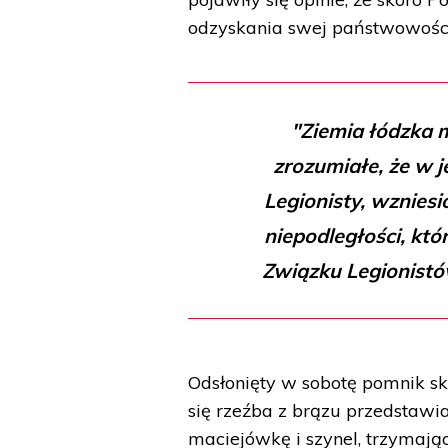
odzyskania swej państwowości
"Ziemia łódzka 
zrozumiałe, że w 
Legionisty, wznies
niepodległości, któ
Związku Legionistó
Odsłonięty w sobotę pomnik sk
się rzeźba z brązu przedstawi
maciejówkę i szynel, trzymają