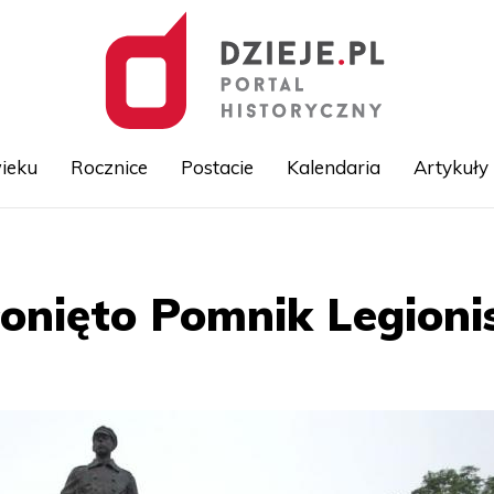
ieku
Rocznice
Postacie
Kalendaria
Artykuły
Przejdź
do
treści
onięto Pomnik Legioni