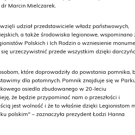
dr Marcin Mielczarek.
j wzięli udział przedstawiciele władz państwowych,
iejskich, a także środowiska legionowe, wspominano 
ionistów Polskich i Ich Rodzin o wzniesienie monum
ło się urzeczywistnić przede wszystkim dzięki darczyń
osobom, które doprowadziły do powstania pomnika, 
 zostawimy dla potomnych. Pomnik znajduje się w Park
ytkowego osiedla zbudowanego w 20-leciu
ę, że będzie przypominać nam o przeszłości i
cią jest wolność i że to właśnie dzięki Legionistom
ku polskim" – zaznaczyła prezydent Łodzi Hanna