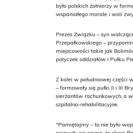
było polskich żołnierzy w form
wspaniałego morale i woli zwy
Prezes Związku – syn walczą
Przepałkowskiego – przypomnia
miejscowości takie jak Bolimó
potyczek oddziałów I Pułku P
Z kolei w południowej części
– formowały się pułki II i III B
sierżantów rachunkowych, a 
szpitalno-rehabilitacyjne.
"Pamiętajmy – to nie było wojs
pojawiły się opinie, że skoro 