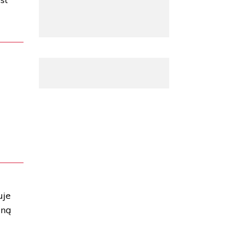
uje
zną