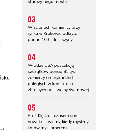
starożytnego mostu
03
W ścianach kamienicy przy
rynku w Krakowie odkryto
ponad 100-letnie szyny
i
04
.
Władze USA poszukują
szczątków ponad 81 tys.
ńsku
żołnierzy amerykańskich
poległych w konfliktach
zbrojnych od II wojny światowej
05
Prof. Klęczar: czasem sami
h
nawet nie wiemy, kiedy myślimy
i mówimy Homerem
st