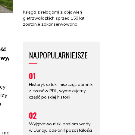
Księga z relacjami z objawień
gietrzwałdzkich sprzed 150 lat
zostanie zakonserwowana
ość
NAJPOPULARNIEJSZE
owy,
01
Historyk sztuki: niszcząc pomniki
icy
z czasów PRL, wymazujemy
icy
część polskiej historii
u
02
Wyjątkowo niski poziom wody
w Dunaju odsłonił pozostałości
 nie