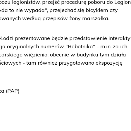
bozu legionistów, przejść procedurę poboru do Legio
"Ada to nie wypada", przejechać się bicyklem czy
wanych według przepisów żony marszałka.
dzi prezentowane będzie przedstawienie interakt
cja oryginalnych numerów "Robotnika" - m.in. za ich
 carskiego więzienia; obecnie w budynku tym działa
ściowych - tam również przygotowano ekspozycję
ka (PAP)