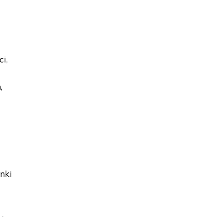
i,
,
nki