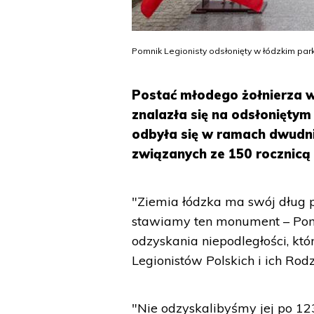
Pomnik Legionisty odsłonięty w łódzkim park
Postać młodego żołnierza w
znalazła się na odsłoniętym
odbyła się w ramach dwudn
związanych ze 150 rocznicą 
"Ziemia łódzka ma swój dług p
stawiamy ten monument – Pomni
odzyskania niepodległości, któ
Legionistów Polskich i ich Ro
"Nie odzyskalibyśmy jej po 123