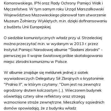
Komorowskiego, IPN oraz Rady Ochrony Pamięci Walk i
Męczeństwa. W tym samym roku Urząd Marszałkowski
Województwa Mazowieckiego planował tam utworzenie
Muzeum Żołnierzy Wyklętych, m.in. dzięki dofinansowaniu
z budżetu Unii Europejskiej.
O siedzibie komunistycznych władz przy ul. Strzeleckiej
można przeczytać m.in. w wydanym w 2013 r. przez
Instytut Pamięci Narodowej albumie "Śladami zbrodni" -
pierwszej po II wojnie światowej próbie skatalogowania
miejsc zbrodni komunizmu w Polsce.
W albumie znajduje się meldunek jednej z siatek
wywiadowczych Delegatury Sił Zbrojnych o kryptonimie
"Pralnia II", w którym czytamy: "Dom jest na zewnątrz
ogrodzony drutem kolczastym (...). Wieczorem budynek
oświetlają cztery silne reflektory oraz strzegą
wzmocnione straże zewnętrzne. Mieszkańcy sąsiednich
domów opowiadają, że z budynku władz