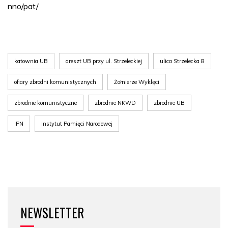
nno/pat/
katownia UB
areszt UB przy ul. Strzeleckiej
ulica Strzelecka 8
ofiary zbrodni komunistycznych
Żołnierze Wyklęci
zbrodnie komunistyczne
zbrodnie NKWD
zbrodnie UB
IPN
Instytut Pamięci Narodowej
NEWSLETTER