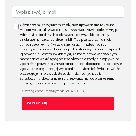
Oświadczam, że wyrażam zgodę oraz upoważniam Muzeum
Historii Polski, ul. Gwardii 1, 01-538 Warszawa, (dalej MHP) jako
Administratora danych osobowych oraz wszelkie podmioty
działające na rzecz lub zlecenie MHP do przetwarzania moich
danych osob. (e-mail) w zakresie i celach niezbędnych do
otrzymywania newslettera dzieje.pl od dnia wyrażenia tej zgody do
jej odwołania. Jestem świadomy/a, że mam prawo w dowolnym
momencie odwołać zgodę oraz że odwołanie zgody nie wpływa na
zgodność z prawem przetwarzania, którego dokonano na podstawie
zgody udzielonej przed jej wycofaniem. Jestem też świadomy/a, że
przysługuje mi prawo dostępu do moich danych, do ich
sprostowania, do ograniczenia przetwarzania, do przenoszenia
danych, do sprzeciwu wobec przetwarzania.