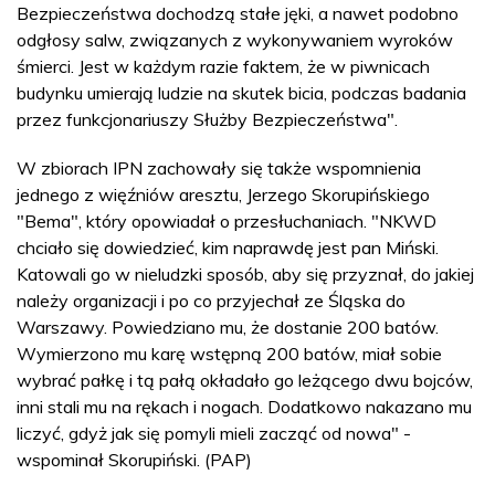
Bezpieczeństwa dochodzą stałe jęki, a nawet podobno
odgłosy salw, związanych z wykonywaniem wyroków
śmierci. Jest w każdym razie faktem, że w piwnicach
budynku umierają ludzie na skutek bicia, podczas badania
przez funkcjonariuszy Służby Bezpieczeństwa".
W zbiorach IPN zachowały się także wspomnienia
jednego z więźniów aresztu, Jerzego Skorupińskiego
"Bema", który opowiadał o przesłuchaniach. "NKWD
chciało się dowiedzieć, kim naprawdę jest pan Miński.
Katowali go w nieludzki sposób, aby się przyznał, do jakiej
należy organizacji i po co przyjechał ze Śląska do
Warszawy. Powiedziano mu, że dostanie 200 batów.
Wymierzono mu karę wstępną 200 batów, miał sobie
wybrać pałkę i tą pałą okładało go leżącego dwu bojców,
inni stali mu na rękach i nogach. Dodatkowo nakazano mu
liczyć, gdyż jak się pomyli mieli zacząć od nowa" -
wspominał Skorupiński. (PAP)