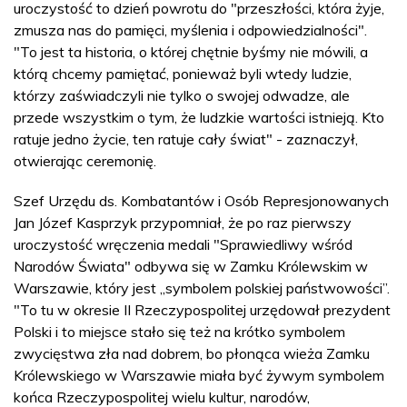
uroczystość to dzień powrotu do "przeszłości, która żyje,
zmusza nas do pamięci, myślenia i odpowiedzialności".
"To jest ta historia, o której chętnie byśmy nie mówili, a
którą chcemy pamiętać, ponieważ byli wtedy ludzie,
którzy zaświadczyli nie tylko o swojej odwadze, ale
przede wszystkim o tym, że ludzkie wartości istnieją. Kto
ratuje jedno życie, ten ratuje cały świat" - zaznaczył,
otwierając ceremonię.
Szef Urzędu ds. Kombatantów i Osób Represjonowanych
Jan Józef Kasprzyk przypomniał, że po raz pierwszy
uroczystość wręczenia medali "Sprawiedliwy wśród
Narodów Świata" odbywa się w Zamku Królewskim w
Warszawie, który jest „symbolem polskiej państwowości”.
"To tu w okresie II Rzeczypospolitej urzędował prezydent
Polski i to miejsce stało się też na krótko symbolem
zwycięstwa zła nad dobrem, bo płonąca wieża Zamku
Królewskiego w Warszawie miała być żywym symbolem
końca Rzeczypospolitej wielu kultur, narodów,