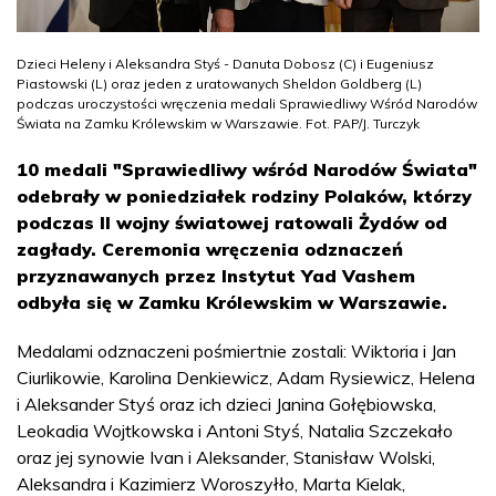
Dzieci Heleny i Aleksandra Styś - Danuta Dobosz (C) i Eugeniusz
Piastowski (L) oraz jeden z uratowanych Sheldon Goldberg (L)
podczas uroczystości wręczenia medali Sprawiedliwy Wśród Narodów
Świata na Zamku Królewskim w Warszawie. Fot. PAP/J. Turczyk
10 medali "Sprawiedliwy wśród Narodów Świata"
odebrały w poniedziałek rodziny Polaków, którzy
podczas II wojny światowej ratowali Żydów od
zagłady. Ceremonia wręczenia odznaczeń
przyznawanych przez Instytut Yad Vashem
odbyła się w Zamku Królewskim w Warszawie.
Medalami odznaczeni pośmiertnie zostali: Wiktoria i Jan
Ciurlikowie, Karolina Denkiewicz, Adam Rysiewicz, Helena
i Aleksander Styś oraz ich dzieci Janina Gołębiowska,
Leokadia Wojtkowska i Antoni Styś, Natalia Szczekało
oraz jej synowie Ivan i Aleksander, Stanisław Wolski,
Aleksandra i Kazimierz Woroszyłło, Marta Kielak,