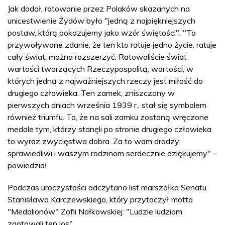
Jak dodał, ratowanie przez Polaków skazanych na
unicestwienie Żydów było "jedną z najpiękniejszych
postaw, którą pokazujemy jako wzór świętości". "To
przywoływane zdanie, że ten kto ratuje jedno życie, ratuje
cały świat, można rozszerzyć. Ratowaliście świat
wartości tworzących Rzeczypospolitą, wartości, w
których jedną z najważniejszych rzeczy jest miłość do
drugiego człowieka. Ten zamek, zniszczony w
pierwszych dniach września 1939 r., stał się symbolem
również triumfu. To, że na sali zamku zostaną wręczone
medale tym, którzy stanęli po stronie drugiego człowieka
to wyraz zwycięstwa dobra. Za to wam drodzy
sprawiedliwi i waszym rodzinom serdecznie dziękujemy" –
powiedział.
Podczas uroczystości odczytano list marszałka Senatu
Stanisława Karczewskiego, który przytoczył motto
"Medalionów" Zofii Nałkowskiej: "Ludzie ludziom
zgotowali ten los".