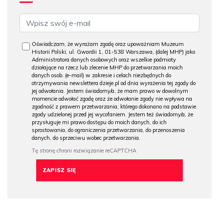
Oświadczam, że wyrażam zgodę oraz upoważniam Muzeum
Historii Polski, ul. Gwardii 1, 01-538 Warszawa, (dalej MHP) jako
Administratora danych osobowych oraz wszelkie podmioty
działające na rzecz lub zlecenie MHP do przetwarzania moich
danych osob. (e-mail) w zakresie i celach niezbędnych do
otrzymywania newslettera dzieje.pl od dnia wyrażenia tej zgody do
jej odwołania. Jestem świadomy/a, że mam prawo w dowolnym
momencie odwołać zgodę oraz że odwołanie zgody nie wpływa na
zgodność z prawem przetwarzania, którego dokonano na podstawie
zgody udzielonej przed jej wycofaniem. Jestem też świadomy/a, że
przysługuje mi prawo dostępu do moich danych, do ich
sprostowania, do ograniczenia przetwarzania, do przenoszenia
danych, do sprzeciwu wobec przetwarzania.