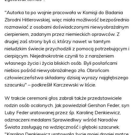
"Autorka ta po wojnie pracowała w Komisji do Badania
Zbrodni Hitlerowskiej, więc miała możliwość bezpośrednio
rozmawiać z osobami doświadczonymi niewyobrażalnym
cierpieniem, zadanym przez niemieckich oprawców. Z
drugiej zaś strony byli ci, którzy nawet w tamtym
nieludzkim świecie przychodzili z pomocą potrzebującym i
cierpiącym. Niejednokrotnie czynili to z narażeniem
własnego życia i życia bliskich osób. Byli posłańcami
niebios pośród niewyobrażalnego zła. Obrońcom
człowieczeństwa składamy dzisiaj wyrazy najgłębszego
szacunku" – podkreślił Karczewski w liście.
W trakcie ceremonii głos zabrali także przedstawiciele
rodzin osób ocalonych. Jak powiedział Gershon Feder, syn
Luby Feder uratowanej przez śp. Karolinę Denkiewicz,
odznaczeni medalami Sprawiedliwy wśród Narodów
Świata zasługują na wdzięczność i głęboki szacunek.
"Karolina Denkiewicz uratowała życie mojej drogiej matce