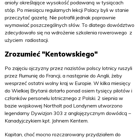
anioły określające wysokość podawaną w tysiącach
stóp. Po miesiącu regularnych lekcji Polacy byli w stanie
przeczytać gazetę. Nie potrafili jednak poprawnie
wymawiać poszczególnych słów. To dlatego dowództwo
zdecydowało się na wdrożenie szkolenia rowerowego z
użyciem radiostacji.
Zrozumieć "Kentowskiego"
Po zajęciu ojczyzny przez nazistów polscy lotnicy ruszyli
przez Rumunię do Francji, a następnie do Anglii, żeby
wesprzeć ostatni wolny kraj w Europie. W kilka miesięcy
do Wielkiej Brytanii dotarło ponad osiem tysięcy pilotów i
członków personelu lotnicznego z Polski. 2 siepnia w
bazie wojskowej Northolt pod Londynem utworzono
legendarny Dywizjon 303 z anglojęzycznym dowódcą –
Kanadyjczykiem kpt. Johnem Kentem.
Kapitan, choć mocno rozczarowany przydziałem do