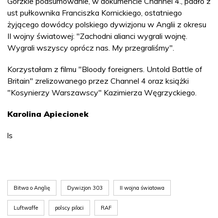
Gorzkie podsumowanie, w dokumencie Channel 4., padło z
ust pułkownika Franciszka Kornickiego, ostatniego
żyjącego dowódcy polskiego dywizjonu w Anglii z okresu
II wojny światowej: "Zachodni alianci wygrali wojnę.
Wygrali wszyscy oprócz nas. My przegraliśmy".
Korzystałam z filmu "Bloody foreigners. Untold Battle of
Britain" zrelizowanego przez Channel 4 oraz książki
"Kosynierzy Warszawscy" Kazimierza Węgrzyckiego.
Karolina Apiecionek
ls
Bitwa o Anglię
Dywizjon 303
II wojna światowa
Luftwaffe
polscy piloci
RAF