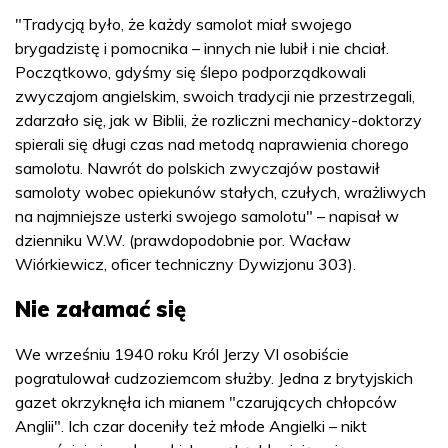
"Tradycją było, że każdy samolot miał swojego
brygadzistę i pomocnika – innych nie lubił i nie chciał.
Początkowo, gdyśmy się ślepo podporządkowali
zwyczajom angielskim, swoich tradycji nie przestrzegali,
zdarzało się, jak w Biblii, że rozliczni mechanicy-doktorzy
spierali się długi czas nad metodą naprawienia chorego
samolotu. Nawrót do polskich zwyczajów postawił
samoloty wobec opiekunów stałych, czułych, wrażliwych
na najmniejsze usterki swojego samolotu" – napisał w
dzienniku W.W. (prawdopodobnie por. Wacław
Wiórkiewicz, oficer techniczny Dywizjonu 303).
Nie załamać się
We wrześniu 1940 roku Król Jerzy VI osobiście
pogratulował cudzoziemcom służby. Jedna z brytyjskich
gazet okrzyknęła ich mianem "czarujących chłopców
Anglii". Ich czar doceniły też młode Angielki – nikt