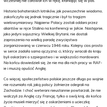
wcześniej nie całował ich w rękę, kłaniając się w pas.
Historia bohaterskich lotników, jak powszechnie wiadomo,
zakończyła się jednak tragicznie i był to tragizm
wielowymiarowy. Najpierw Polacy zostali oddani przez
aliantów w ręce Stalina na konferencji w Jałcie. Następnie,
jako jedyni sojusznicy Wielkiej Brytanii, nie dostali
zaproszenia na wielką paradę zwycięstwa
zorganizowaną w czerwcu 1946 roku. Kolejny cios prosto
w serce zadała sama ojczyzna: ci, którzy wracali do kraju
byli oskarżani o szpiegostwo i w większości mordowani.
Na końcu dowiedzieli się, że nie ma dla nich pracy w RAF-
ie i muszą opuścić Anglię.
Co więcej, społeczeństwo polskie jeszcze długo po wojnie
nie rozumiało roli, jaką polscy żołnierze odegrali na
Zachodzie. I choć weterani nieustannie powtarzali, że nie
walczyli za Anglię czy Francję, tylko o swój kraj, do końca
życia musieli mierzyć się z oskarżeniami o ucieczkę.