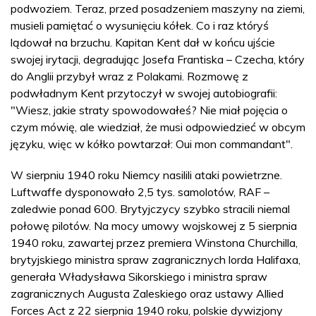
podwoziem. Teraz, przed posadzeniem maszyny na ziemi,
musieli pamiętać o wysunięciu kółek. Co i raz któryś
lądował na brzuchu. Kapitan Kent dał w końcu ujście
swojej irytacji, degradując Josefa Frantiska – Czecha, który
do Anglii przybył wraz z Polakami. Rozmowę z
podwładnym Kent przytoczył w swojej autobiografii:
"Wiesz, jakie straty spowodowałeś? Nie miał pojęcia o
czym mówię, ale wiedział, że musi odpowiedzieć w obcym
języku, więc w kółko powtarzał: Oui mon commandant".
W sierpniu 1940 roku Niemcy nasilili ataki powietrzne.
Luftwaffe dysponowało 2,5 tys. samolotów, RAF –
zaledwie ponad 600. Brytyjczycy szybko stracili niemal
połowę pilotów. Na mocy umowy wojskowej z 5 sierpnia
1940 roku, zawartej przez premiera Winstona Churchilla,
brytyjskiego ministra spraw zagranicznych lorda Halifaxa,
generała Władysława Sikorskiego i ministra spraw
zagranicznych Augusta Zaleskiego oraz ustawy Allied
Forces Act z 22 sierpnia 1940 roku, polskie dywizjony