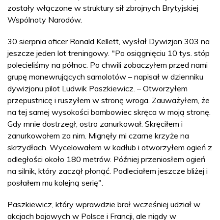
zostały włączone w struktury sił zbrojnych Brytyjskiej
Wspólnoty Narodów.
30 sierpnia oficer Ronald Kellett, wysłał Dywizjon 303 na
jeszcze jeden lot treningowy. "Po osiągnięciu 10 tys. stóp
polecieliśmy na północ. Po chwili zobaczyłem przed nami
grupę manewrujących samolotów – napisał w dzienniku
dywizjonu pilot Ludwik Paszkiewicz. – Otworzyłem
przepustnicę i ruszyłem w stronę wroga. Zauważyłem, że
na tej samej wysokości bombowiec skręca w moją stronę.
Gdy mnie dostrzegł, ostro zanurkował. Skręciłem i
zanurkowałem za nim. Mignęły mi czarne krzyże na
skrzydłach. Wycelowałem w kadłub i otworzyłem ogień z
odległości około 180 metrów. Później przeniosłem ogień
na silnik, który zaczął płonąć. Podleciałem jeszcze bliżej i
posłałem mu kolejną serię".
Paszkiewicz, który wprawdzie brał wcześniej udział w
akcjach bojowych w Polsce i Francji, ale nigdy w