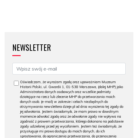
NEWSLETTER
Oświadczam, że wyrażam zgodę oraz upoważniam Muzeum
Historii Polski, ul. Gwardii 1, 01-538 Warszawa, (dalej MHP) jako
Administratora danych osobowych oraz wszelkie podmioty
działające na rzecz lub zlecenie MHP do przetwarzania moich
danych osob. (e-mail) w zakresie i celach niezbędnych do
otrzymywania newslettera dzieje.pl od dnia wyrażenia tej zgody do
jej odwołania. Jestem świadomy/a, że mam prawo w dowolnym
momencie odwołać zgodę oraz że odwołanie zgody nie wpływa na
zgodność z prawem przetwarzania, którego dokonano na podstawie
zgody udzielonej przed jej wycofaniem. Jestem też świadomy/a, że
przysługuje mi prawo dostępu do moich danych, do ich
sprostowania, do ograniczenia przetwarzania, do przenoszenia