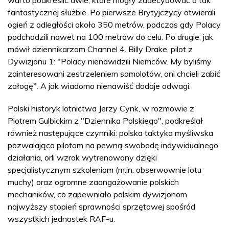
fantastycznej służbie. Po pierwsze Brytyjczycy otwierali
ogień z odległości około 350 metrów, podczas gdy Polacy
podchodzili nawet na 100 metrów do celu. Po drugie, jak
mówił dziennikarzom Channel 4. Billy Drake, pilot z
Dywizjonu 1: "Polacy nienawidzili Niemców. My byliśmy
zainteresowani zestrzeleniem samolotów, oni chcieli zabić
załogę". A jak wiadomo nienawiść dodaje odwagi.
Polski historyk lotnictwa Jerzy Cynk, w rozmowie z
Piotrem Gulbickim z "Dziennika Polskiego", podkreślał
również następujące czynniki: polska taktyka myśliwska
pozwalająca pilotom na pewną swobodę indywidualnego
działania, orli wzrok wytrenowany dzięki
specjalistycznym szkoleniom (m.in. obserwownie lotu
muchy) oraz ogromne zaangażowanie polskich
mechaników, co zapewniało polskim dywizjonom
najwyższy stopień sprawności sprzętowej spośród
wszystkich jednostek RAF-u.