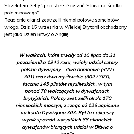
Strzelałem, żebyś przestał się ruszać. Stoisz na środku
pola minowego".
Tego dnia alianci zestrzelili niemal połowę samolotów
wroga. Dziś 15 września w Wielkiej Brytanii obchodzony
jest jako Dzień Bitwy o Anglię.
W walkach, które trwały od 10 lipca do 31
października 1940 roku, wzięły udział cztery
polskie dywizjony – dwa bombowe (300 i
301) oraz dwa myśliwskie (302 i 303),
łącznie 145 pilotów myśliwskich, w tym
ponad 70 walczących w dywizjonach
brytyjskich. Polacy zestrzelili około 170
niemieckich maszyn, z czego aż 126 zapisano
na konto Dywizjonu 303. Był to najlepszy
wynik spośród wszystkich 66 alianckich
dywizjonów biorących udział w Bitwie o
Anglię.