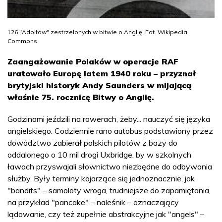
126 "Adolfów" zestrzelonych w bitwie o Anglię. Fot. Wikipedia
Commons
Zaangażowanie Polaków w operacje RAF
uratowało Europę latem 1940 roku – przyznał
brytyjski historyk Andy Saunders w mijającą
właśnie 75. rocznicę Bitwy o Anglię.
Godzinami jeździli na rowerach, żeby... nauczyć się języka
angielskiego. Codziennie rano autobus podstawiony przez
dowództwo zabierał polskich pilotów z bazy do
oddalonego o 10 mil drogi Uxbridge, by w szkolnych
ławach przyswajali słownictwo niezbędne do odbywania
służby. Były terminy kojarzące się jednoznacznie, jak
"bandits" – samoloty wroga, trudniejsze do zapamiętania,
na przykład "pancake" – naleśnik – oznaczający
lądowanie, czy też zupełnie abstrakcyjne jak "angels" –