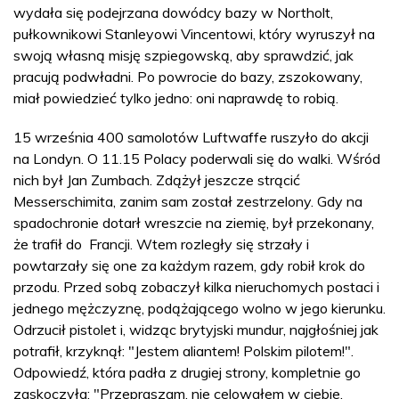
wydała się podejrzana dowódcy bazy w Northolt,
pułkownikowi Stanleyowi Vincentowi, który wyruszył na
swoją własną misję szpiegowską, aby sprawdzić, jak
pracują podwładni. Po powrocie do bazy, zszokowany,
miał powiedzieć tylko jedno: oni naprawdę to robią.
15 września 400 samolotów Luftwaffe ruszyło do akcji
na Londyn. O 11.15 Polacy poderwali się do walki. Wśród
nich był Jan Zumbach. Zdążył jeszcze strącić
Messerschimita, zanim sam został zestrzelony. Gdy na
spadochronie dotarł wreszcie na ziemię, był przekonany,
że trafił do Francji. Wtem rozległy się strzały i
powtarzały się one za każdym razem, gdy robił krok do
przodu. Przed sobą zobaczył kilka nieruchomych postaci i
jednego mężczyznę, podążającego wolno w jego kierunku.
Odrzucił pistolet i, widząc brytyjski mundur, najgłośniej jak
potrafił, krzyknął: "Jestem aliantem! Polskim pilotem!".
Odpowiedź, która padła z drugiej strony, kompletnie go
zaskoczyła: "Przepraszam, nie celowałem w ciebie.