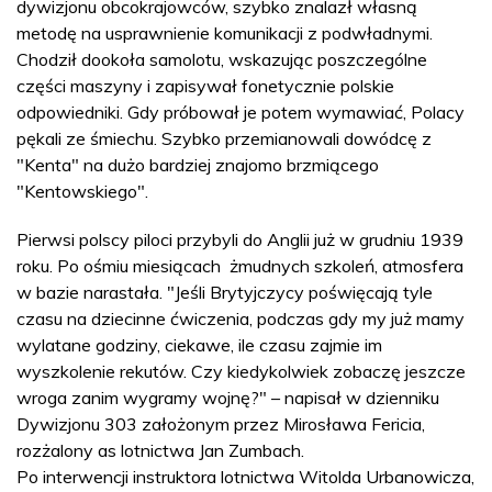
dywizjonu obcokrajowców, szybko znalazł własną
metodę na usprawnienie komunikacji z podwładnymi.
Chodził dookoła samolotu, wskazując poszczególne
części maszyny i zapisywał fonetycznie polskie
odpowiedniki. Gdy próbował je potem wymawiać, Polacy
pękali ze śmiechu. Szybko przemianowali dowódcę z
"Kenta" na dużo bardziej znajomo brzmiącego
"Kentowskiego".
Pierwsi polscy piloci przybyli do Anglii już w grudniu 1939
roku. Po ośmiu miesiącach żmudnych szkoleń, atmosfera
w bazie narastała. "Jeśli Brytyjczycy poświęcają tyle
czasu na dziecinne ćwiczenia, podczas gdy my już mamy
wylatane godziny, ciekawe, ile czasu zajmie im
wyszkolenie rekutów. Czy kiedykolwiek zobaczę jeszcze
wroga zanim wygramy wojnę?" – napisał w dzienniku
Dywizjonu 303 założonym przez Mirosława Fericia,
rozżalony as lotnictwa Jan Zumbach.
Po interwencji instruktora lotnictwa Witolda Urbanowicza,