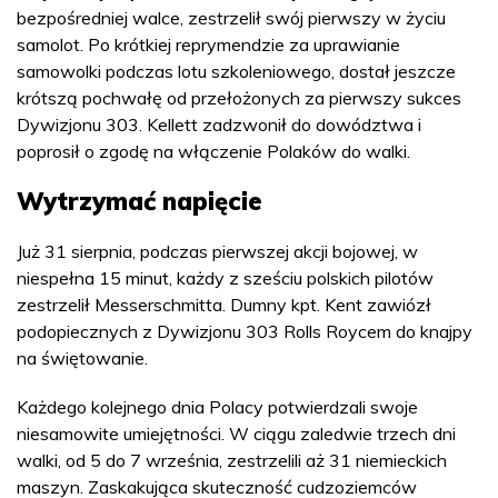
bezpośredniej walce, zestrzelił swój pierwszy w życiu
samolot. Po krótkiej reprymendzie za uprawianie
samowolki podczas lotu szkoleniowego, dostał jeszcze
krótszą pochwałę od przełożonych za pierwszy sukces
Dywizjonu 303. Kellett zadzwonił do dowództwa i
poprosił o zgodę na włączenie Polaków do walki.
Wytrzymać napięcie
Już 31 sierpnia, podczas pierwszej akcji bojowej, w
niespełna 15 minut, każdy z sześciu polskich pilotów
zestrzelił Messerschmitta. Dumny kpt. Kent zawiózł
podopiecznych z Dywizjonu 303 Rolls Roycem do knajpy
na świętowanie.
Każdego kolejnego dnia Polacy potwierdzali swoje
niesamowite umiejętności. W ciągu zaledwie trzech dni
walki, od 5 do 7 września, zestrzelili aż 31 niemieckich
maszyn. Zaskakująca skuteczność cudzoziemców