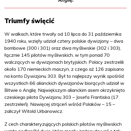
Triumfy święcić
W walkach, które trwały od 10 lipca do 31 października
1940 roku, wzięły udział cztery polskie dywizjony – dwa
bombowe (300 i 301) oraz dwa myśliwskie (302 i 303),
łącznie 145 pilotów myśliwskich, w tym ponad 70
walczących w dywizjonach brytyjskich. Polacy zestrzelili
około 170 niemieckich maszyn, z czego aż 126 zapisano
na konto Dywizjonu 303. Był to najlepszy wynik spośród
wszystkich 66 alianckich dywizjonów biorących udział w
Bitwie o Anglię. Największym alianckim asem okrzyknięto
czeskiego pilota Dywizjonu 303 – Josefa Frantiska (17
zestrzeleń). Nawięcej strąceń wśród Polaków – 15 –
zaliczył Witold Urbanowicz.
Z cech charakteryzujących polskich pilotów myśliwskich
warto podkreślić dwie, które mogły zadecydować o tak