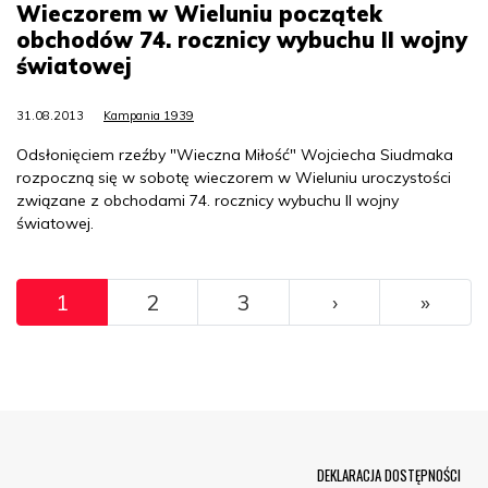
Wieczorem w Wieluniu początek
obchodów 74. rocznicy wybuchu II wojny
światowej
31.08.2013
Kampania 1939
Odsłonięciem rzeźby "Wieczna Miłość" Wojciecha Siudmaka
rozpoczną się w sobotę wieczorem w Wieluniu uroczystości
związane z obchodami 74. rocznicy wybuchu II wojny
światowej.
Pagination
››
Ostat
1
2
3
›
»
Menu Footer
DEKLARACJA DOSTĘPNOŚCI