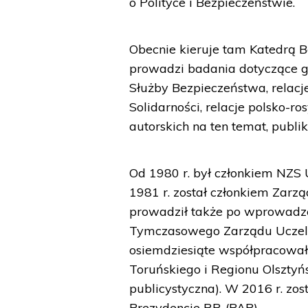
o Polityce i Bezpieczeństwie.
Obecnie kieruje tam Katedrą 
prowadzi badania dotyczące gł
Służby Bezpieczeństwa, relacje
Solidarności, relacje polsko-ro
autorskich na ten temat, publ
Od 1980 r. był członkiem NZS
1981 r. został członkiem Zar
prowadził także po wprowadze
Tymczasowego Zarządu Uczeln
osiemdziesiąte współpracował
Toruńskiego i Regionu Olsztyńs
publicystyczna). W 2016 r. z
Prezydencie RP. (PAP)