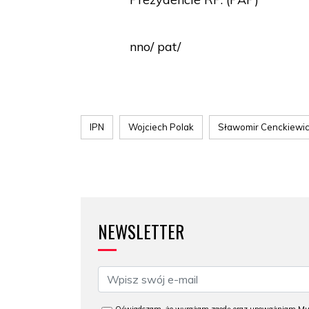
nno/ pat/
IPN
Wojciech Polak
Sławomir Cenckiewi
NEWSLETTER