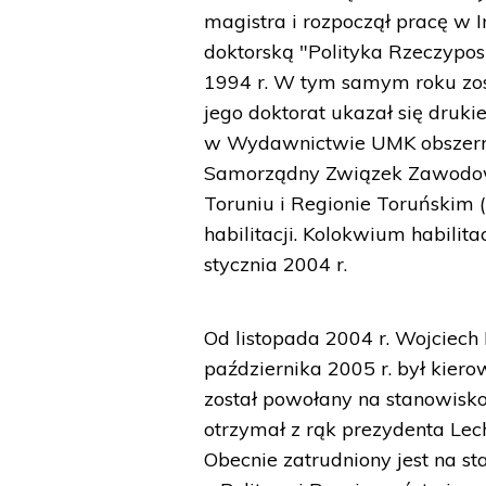
magistra i rozpoczął pracę w I
doktorską "Polityka Rzeczypo
1994 r. W tym samym roku zost
jego doktorat ukazał się druk
w Wydawnictwie UMK obszerną
Samorządny Związek Zawodowy
Toruniu i Regionie Toruńskim (
habilitacji. Kolokwium habili
stycznia 2004 r.
Od listopada 2004 r. Wojciech 
października 2005 r. był kier
został powołany na stanowisk
otrzymał z rąk prezydenta Lec
Obecnie zatrudniony jest na 