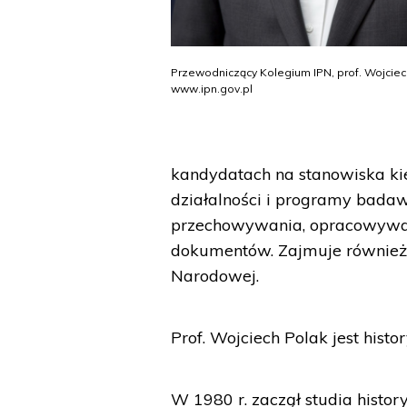
Przewodniczący Kolegium IPN, prof. Wojciech
www.ipn.gov.pl
kandydatach na stanowiska kie
działalności i programy bada
przechowywania, opracowywani
dokumentów. Zajmuje również 
Narodowej.
Prof. Wojciech Polak jest histo
W 1980 r. zaczął studia histo