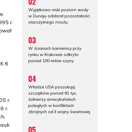
02
ę
Wyjątkowo niski poziom wody
 w
w Dunaju odsłonił pozostałości
95 r.
starożytnego mostu
kował
03
W ścianach kamienicy przy
rynku w Krakowie odkryto
o
ponad 100-letnie szyny
MK 6
04
Władze USA poszukują
szczątków ponad 81 tys.
żołnierzy amerykańskich
5 r.
poległych w konfliktach
8 r.
zbrojnych od II wojny światowej
h.
Nauk
05