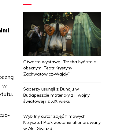
nimi
i
Otwarto wystawę „Trzeba być stale
obecnym. Teatr Krystyny
Zachwatowicz-Wajdy”
oczną
o w
Saperzy usunęli z Dunaju w
tutu.
Budapeszcie materiały z II wojny
światowej i z XIX wieku
czo-
Wybitny autor zdjęć filmowych
Krzysztof Ptak zostanie uhonorowany
w Alei Gwiazd