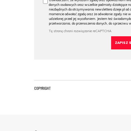
Oświadczam, że wyrażam zgodę oraz upoważniam Muzeu
danych osobowych oraz wszelkie podmioty działające na
niezbędnych do otrzymywania newslettera dzieje.pl od
momencie odwołać zgodę oraz że odwołanie zgody nie 
udzielonej przed jej wycofaniem. Jestem też świadomy/a
przetwarzania, do przenoszenia danych, do sprzeciwu 
COPYRIGHT