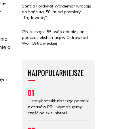
nie
Stefcia i ordynat Waldemar wracają
y
do Łańcuta; 50 lat od premiery
„Trędowatej”
IPN: szczątki 55 osób odnalezione
podczas ekshumacji w Ostrówkach i
nia
Woli Ostrowieckiej
nię o
NAJPOPULARNIEJSZE
ęci
01
Historyk sztuki: niszcząc pomniki
z czasów PRL, wymazujemy
część polskiej historii