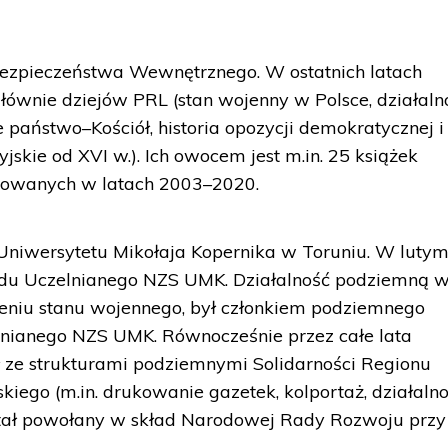
Bezpieczeństwa Wewnętrznego. W ostatnich latach
ównie dziejów PRL (stan wojenny w Polsce, działaln
 państwo–Kościół, historia opozycji demokratycznej i
syjskie od XVI w.). Ich owocem jest m.in. 25 książek
ikowanych w latach 2003–2020.
 Uniwersytetu Mikołaja Kopernika w Toruniu. W luty
ządu Uczelnianego NZS UMK. Działalność podziemną 
niu stanu wojennego, był członkiem podziemnego
ianego NZS UMK. Równocześnie przez całe lata
 ze strukturami podziemnymi Solidarności Regionu
kiego (m.in. drukowanie gazetek, kolportaż, działaln
ostał powołany w skład Narodowej Rady Rozwoju przy