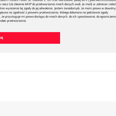
m Historii Polski, ul. Gwardii 1, 01-538 Warszawa, (dalej MHP) jako Administratora
 rzecz lub zlecenie MHP do przetwarzania moich danych osob. (e-mail) w zakresie i celac
 dnia wyrażenia tej zgody do jej odwołania. Jestem świadomy/a, że mam prawo w dowoln
wpływa na zgodność z prawem przetwarzania, którego dokonano na podstawie zgody
, że przysługuje mi prawo dostępu do moich danych, do ich sprostowania, do ograniczeni
wobec przetwarzania.