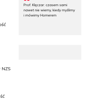
Prof. Klęczar: czasem sami
nawet nie wiemy, kiedy myślimy
i mówimy Homerem
ość
m
w NZS
ość