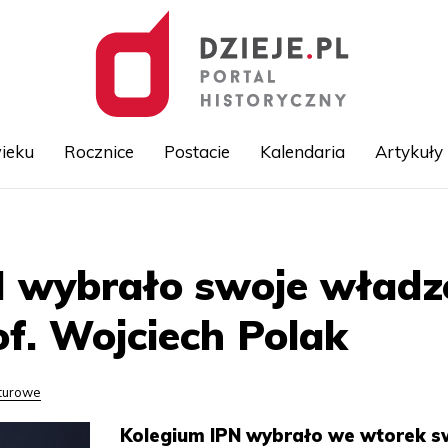
ieku
Rocznice
Postacie
Kalendaria
Artykuły
Przejdź
do
treści
 wybrało swoje władz
f. Wojciech Polak
lturowe
Kolegium IPN wybrało we wtorek s