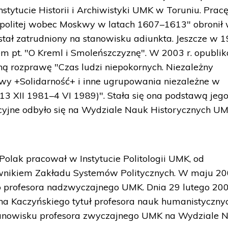
nstytucie Historii i Archiwistyki UMK w Toruniu. Prac
spolitej wobec Moskwy w latach 1607–1613" obronił
ał zatrudniony na stanowisku adiunkta. Jeszcze w 19
iem pt. "O Kreml i Smoleńszczyznę". W 2003 r. opubli
 rozprawę "Czas ludzi niepokornych. Niezależny
 +Solidarność+ i inne ugrupowania niezależne w
13 XII 1981–4 VI 1989)". Stała się ona podstawą jeg
tacyjne odbyło się na Wydziale Nauk Historycznych U
Polak pracował w Instytucie Politologii UMK, od
ownikiem Zakładu Systemów Politycznych. W maju 200
o profesora nadzwyczajnego UMK. Dnia 29 lutego 200
ha Kaczyńskiego tytuł profesora nauk humanistycznyc
stanowisku profesora zwyczajnego UMK na Wydziale 