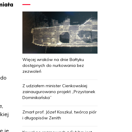
miała
Więcej wraków na dnie Bałtyku
dostępnych do nurkowania bez
zezwoleń
 do
Z udziałem minister Cienkowskiej
zainaugurowano projekt „Przystanek
Dominikańska”
e,
Zmarł prof. Józef Koszkul, twórca piór
kiej
i długopisów Zenith
z
ę je