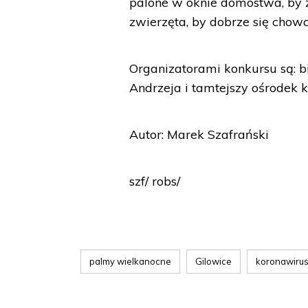
palone w oknie domostwa, by 
zwierzęta, by dobrze się chowa
Organizatorami konkursu są: bi
Andrzeja i tamtejszy ośrodek k
Autor: Marek Szafrański
szf/ robs/
palmy wielkanocne
Gilowice
koronawiru