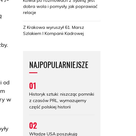
Kowal po rozmowach z Sybihą: jest
dobra wola i pomysły, jak poprawiać
relacje
ą
Z Krakowa wyruszył 61. Marsz
Szlakiem I Kompanii Kadrowej
by.
NAJPOPULARNIEJSZE
i od
01
iem
Historyk sztuki: niszcząc pomniki
ury w
z czasów PRL, wymazujemy
część polskiej historii
02
były
Władze USA poszukują