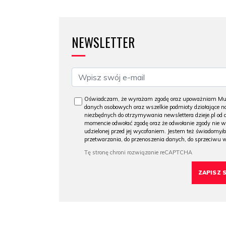
NEWSLETTER
Oświadczam, że wyrażam zgodę oraz upoważniam Muzeu
danych osobowych oraz wszelkie podmioty działające na
niezbędnych do otrzymywania newslettera dzieje.pl od
momencie odwołać zgodę oraz że odwołanie zgody nie 
udzielonej przed jej wycofaniem. Jestem też świadomy/a
przetwarzania, do przenoszenia danych, do sprzeciwu 