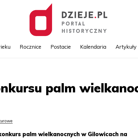
ieku
Rocznice
Postacie
Kalendaria
Artykuły
Przejdź
do
treści
onkursu palm wielkano
lturowe
 konkurs palm wielkanocnych w Gilowicach na