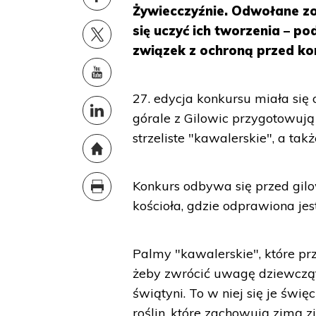
Żywiecczyźnie. Odwołane zo
się uczyć ich tworzenia – p
związek z ochroną przed k
27. edycja konkursu miała się
górale z Gilowic przygotowują
strzeliste "kawalerskie", a ta
Konkurs odbywa się przed gilo
kościoła, gdzie odprawiona jes
Palmy "kawalerskie", które pr
żeby zwrócić uwagę dziewcząt, 
świątyni. To w niej się je świę
roślin, które zachowują zimą zi