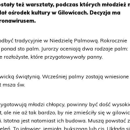
stały też warsztaty, podczas których młodzież 
odał ośrodek kultury w Gilowicach. Decyzja ma
oronawirusem.
 odbyć tradycyjnie w Niedzielę Palmową. Rokrocznie
 ponad sto palm. Jurorzy oceniają dwa rodzaje palm:
kże rozłożyste, które przygotowywały panny.
wicką świątynią. Wcześniej palmy zostają wniesione
t msza św.
zygotowują młodzi chłopcy, powinny być dość wysoki
ale nie aż tak bardzo, by nie zmieściły się w gilowic
ci. Istotna jest natomiast ich budowa. Muszą powstać 
eleń. To jałowiec, jemioła, bukszpan lub cis. Układa si