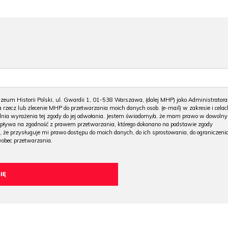
m Historii Polski, ul. Gwardii 1, 01-538 Warszawa, (dalej MHP) jako Administratora
 rzecz lub zlecenie MHP do przetwarzania moich danych osob. (e-mail) w zakresie i celac
 dnia wyrażenia tej zgody do jej odwołania. Jestem świadomy/a, że mam prawo w dowoln
wpływa na zgodność z prawem przetwarzania, którego dokonano na podstawie zgody
, że przysługuje mi prawo dostępu do moich danych, do ich sprostowania, do ograniczeni
wobec przetwarzania.