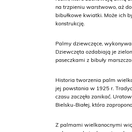
na trzpieniu warstwowo, aż d
bibułkowe kwiatki. Może ich by
konstrukcję.
Palmy dziewczęce, wykonywane 
Dziewczęta ozdabiają je zielo
paseczkami z bibuły marszczone
Historia tworzenia palm wielk
jej powstania w 1925 r. Tradyc
czasu zaczęła zanikać. Urato
Bielsku-Białej, która zapropon
Z palmami wielkanocnymi wiąz