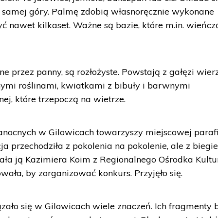
o samej góry. Palmę zdobią własnoręcznie wykonane
ć nawet kilkaset. Ważne są bazie, które m.in. wieńcz
przez panny, są rozłożyste. Powstają z gałęzi wierz
nymi roślinami, kwiatkami z bibuły i barwnymi
j, które trzepoczą na wietrze.
anocnych w Gilowicach towarzyszy miejscowej parafi
ja przechodziła z pokolenia na pokolenie, ale z bieg
wała ją Kazimiera Koim z Regionalnego Ośrodka Kult
owała, by zorganizować konkurs. Przyjęło się.
ało się w Gilowicach wiele znaczeń. Ich fragmenty 