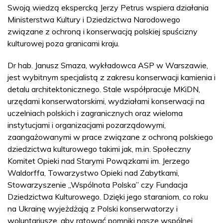
Swoją wiedzą ekspercką Jerzy Petrus wspiera działania
Ministerstwa Kultury i Dziedzictwa Narodowego
związane z ochroną i konserwacją polskiej spuścizny
kulturowej poza granicami kraju.
Dr hab. Janusz Smaza, wykładowca ASP w Warszawie,
jest wybitnym specjalistą z zakresu konserwacji kamienia i
detalu architektonicznego. Stale współpracuje MKiDN,
urzędami konserwatorskimi, wydziałami konserwacji na
uczelniach polskich i zagranicznych oraz wieloma
instytucjami i organizacjami pozarządowymi,
zaangażowanymi w prace związane z ochroną polskiego
dziedzictwa kulturowego takimi jak, m.in. Społeczny
Komitet Opieki nad Starymi Powązkami im. Jerzego
Waldorffa, Towarzystwo Opieki nad Zabytkami,
Stowarzyszenie „Wspólnota Polska” czy Fundacja
Dziedzictwa Kulturowego. Dzięki jego staraniom, co roku
na Ukrainę wyjeżdżają z Polski konserwatorzy i
woluntariusze, aby ratować pomniki nasze wspólnej