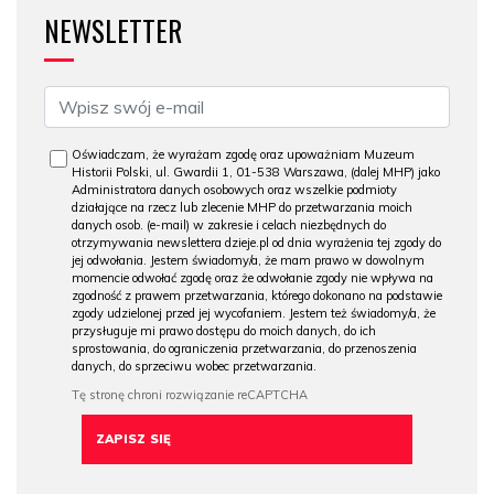
NEWSLETTER
Oświadczam, że wyrażam zgodę oraz upoważniam Muzeum
Historii Polski, ul. Gwardii 1, 01-538 Warszawa, (dalej MHP) jako
Administratora danych osobowych oraz wszelkie podmioty
działające na rzecz lub zlecenie MHP do przetwarzania moich
danych osob. (e-mail) w zakresie i celach niezbędnych do
otrzymywania newslettera dzieje.pl od dnia wyrażenia tej zgody do
jej odwołania. Jestem świadomy/a, że mam prawo w dowolnym
momencie odwołać zgodę oraz że odwołanie zgody nie wpływa na
zgodność z prawem przetwarzania, którego dokonano na podstawie
zgody udzielonej przed jej wycofaniem. Jestem też świadomy/a, że
przysługuje mi prawo dostępu do moich danych, do ich
sprostowania, do ograniczenia przetwarzania, do przenoszenia
danych, do sprzeciwu wobec przetwarzania.