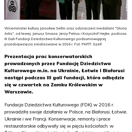
Wiceminister kultury Jarosław Sellin oraz odznaczeni medalami "Gloria
Artis", od lewej: Janusz Smaza, Jerzy Petrus i Krzysztof Hejke, podczas
III Gali Fundacji Dziedzictwa Kulturowego podsumowującej
przedsięwzięcia zrealizowane w 2016 r. Fot. PAP/T. Gzell
Prezentacja prac konserwatorskich
prowadzonych przez Fundację Dziedzictwa
Kulturowego m.in. na Ukrainie, Łotwie I Białorusi
nastąpi podczas III gali fundacji, która odbędzie
się w czwartek na Zamku Królewskim w
Warszawie.
Fundacja Dziedzictwa Kulturowego (FDK) w 2016 r.
prowadziła swoje działania w Polsce, na Białorusi, Łotwie,
Ukrainie i we Francji. Konserwacje, remonty i prace
restauratorskie odbywały się w pięciu kościołach: w