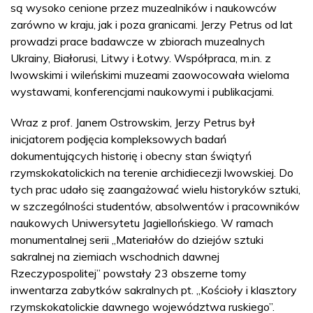
są wysoko cenione przez muzealników i naukowców
zarówno w kraju, jak i poza granicami. Jerzy Petrus od lat
prowadzi prace badawcze w zbiorach muzealnych
Ukrainy, Białorusi, Litwy i Łotwy. Współpraca, m.in. z
lwowskimi i wileńskimi muzeami zaowocowała wieloma
wystawami, konferencjami naukowymi i publikacjami.
Wraz z prof. Janem Ostrowskim, Jerzy Petrus był
inicjatorem podjęcia kompleksowych badań
dokumentujących historię i obecny stan świątyń
rzymskokatolickich na terenie archidiecezji lwowskiej. Do
tych prac udało się zaangażować wielu historyków sztuki,
w szczególności studentów, absolwentów i pracowników
naukowych Uniwersytetu Jagiellońskiego. W ramach
monumentalnej serii „Materiałów do dziejów sztuki
sakralnej na ziemiach wschodnich dawnej
Rzeczypospolitej” powstały 23 obszerne tomy
inwentarza zabytków sakralnych pt. „Kościoły i klasztory
rzymskokatolickie dawnego województwa ruskiego”.