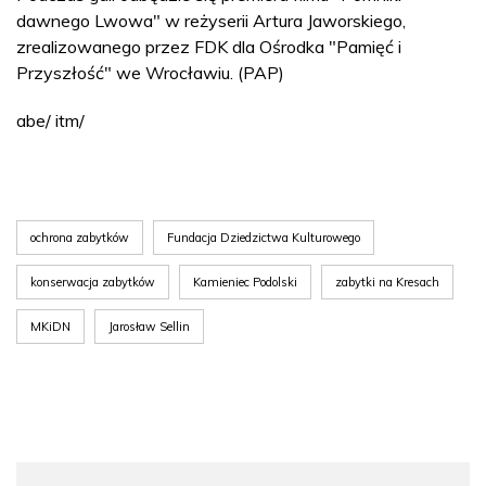
dawnego Lwowa" w reżyserii Artura Jaworskiego,
zrealizowanego przez FDK dla Ośrodka "Pamięć i
Przyszłość" we Wrocławiu. (PAP)
abe/ itm/
ochrona zabytków
Fundacja Dziedzictwa Kulturowego
konserwacja zabytków
Kamieniec Podolski
zabytki na Kresach
MKiDN
Jarosław Sellin