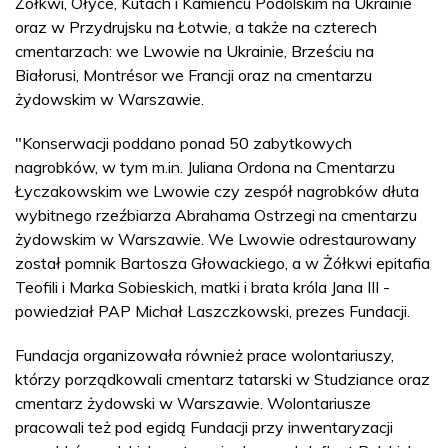
Żółkwi, Ołyce, Kutach i Kamieńcu Podolskim na Ukrainie
oraz w Przydrujsku na Łotwie, a także na czterech
cmentarzach: we Lwowie na Ukrainie, Brześciu na
Białorusi, Montrésor we Francji oraz na cmentarzu
żydowskim w Warszawie.
"Konserwacji poddano ponad 50 zabytkowych
nagrobków, w tym m.in. Juliana Ordona na Cmentarzu
Łyczakowskim we Lwowie czy zespół nagrobków dłuta
wybitnego rzeźbiarza Abrahama Ostrzegi na cmentarzu
żydowskim w Warszawie. We Lwowie odrestaurowany
został pomnik Bartosza Głowackiego, a w Żółkwi epitafia
Teofili i Marka Sobieskich, matki i brata króla Jana III -
powiedział PAP Michał Laszczkowski, prezes Fundacji.
Fundacja organizowała również prace wolontariuszy,
którzy porządkowali cmentarz tatarski w Studziance oraz
cmentarz żydowski w Warszawie. Wolontariusze
pracowali też pod egidą Fundacji przy inwentaryzacji