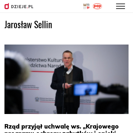
Jarosław Sellin
Przejdź
do
treści
Rząd przyjął uchwalę ws. „Krajowego