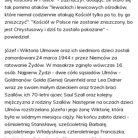
tak pomimo ataków "lewackich i lewicowych ośrodków,
które niemal codziennie atakują Kościół tylko po to, by go
zniszczyć". "Kościół w Polsce nie zostanie zniszczony, bo
jest Chrystusowy i dziś to zostało pokazane" -
powiedział.
Józef i Wiktoria Ulmowie oraz ich siedmioro dzieci zostali
zamordowani 24 marca 1944 r. przez Niemców za
ratowanie Żydów. W masakrze zginęło wówczas 16
osób. Najpierw Żydzi - dwie córki sąsiadów Ulmów -
Goldmanów: Golda (Genia) Gruenfeld oraz Lea Didner
wraz ze swoim małym dzieckiem oraz trzech braci
Szallów, ich 70-letni ojciec Saul Szall oraz kolejny
mężczyzna z rodziny Szallów. Następnie na oczach dzieci
Ulmów rozstrzelano Józefa i jego żonę Wiktorię, która
była w siódmym miesiącu ciąży. Na końcu zabito dzieci -
ośmioletnią Stanisławę, sześcioletnią Barbarę,
pięcioletniego Władysława, czteroletniego Franciszka,