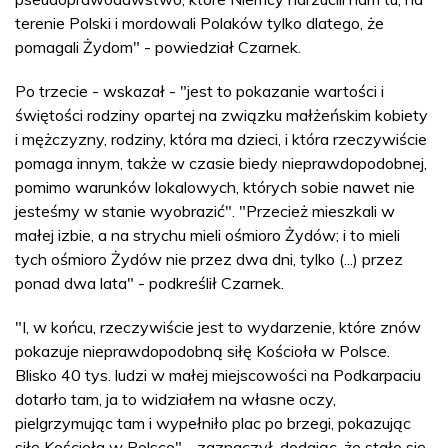
terenie Polski i mordowali Polaków tylko dlatego, że
pomagali Żydom" - powiedział Czarnek.
Po trzecie - wskazał - "jest to pokazanie wartości i
świętości rodziny opartej na związku małżeńskim kobiety
i mężczyzny, rodziny, która ma dzieci, i która rzeczywiście
pomaga innym, także w czasie biedy nieprawdopodobnej,
pomimo warunków lokalowych, których sobie nawet nie
jesteśmy w stanie wyobrazić". "Przecież mieszkali w
małej izbie, a na strychu mieli ośmioro Żydów; i to mieli
tych ośmioro Żydów nie przez dwa dni, tylko (...) przez
ponad dwa lata" - podkreślił Czarnek.
"I, w końcu, rzeczywiście jest to wydarzenie, które znów
pokazuje nieprawdopodobną siłę Kościoła w Polsce.
Blisko 40 tys. ludzi w małej miejscowości na Podkarpaciu
dotarło tam, ja to widziałem na własne oczy,
pielgrzymując tam i wypełniło plac po brzegi, pokazując
siłę Kościoła w Polsce" - zaznaczył, dodając, że stało się