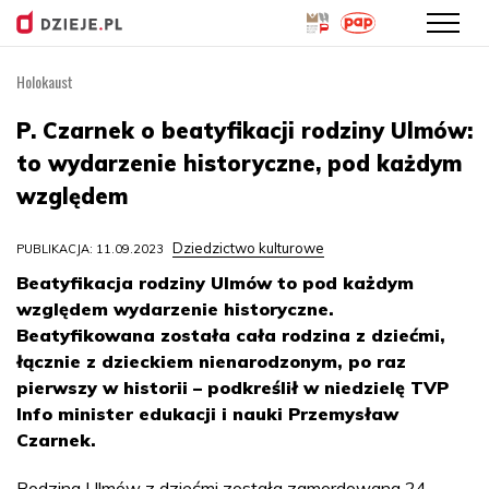
Holokaust
Przejdź
do
P. Czarnek o beatyfikacji rodziny Ulmów:
treści
to wydarzenie historyczne, pod każdym
względem
Dziedzictwo kulturowe
PUBLIKACJA: 11.09.2023
Beatyfikacja rodziny Ulmów to pod każdym
względem wydarzenie historyczne.
Beatyfikowana została cała rodzina z dziećmi,
łącznie z dzieckiem nienarodzonym, po raz
pierwszy w historii – podkreślił w niedzielę TVP
Info minister edukacji i nauki Przemysław
Czarnek.
Rodzina Ulmów z dziećmi została zamordowana 24