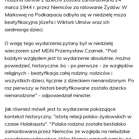
marca 1944 r. przez Niemców za ratowanie Żydów. W
Markowej na Podkarpaciu odbyła się w niedzielę msza
beatyfikacyjna Józefa i Wiktorii Ulmów oraz ich
siedmiorga dzieci.
O wagę tego wydarzenia pytany był w niedzielę
wieczorem szef MEiN Przemysław Czarnek. "Pod
każdym względem jest to wydarzenie absolutnie, można
powiedzieć, historyczne, bo - po pierwsze - ze względów
religijnych - beatyfikacja całej rodziny, rodziców i
wszystkich dzieci, łącznie z dzieckiem nienarodzonym. Po
raz pierwszy w historii beatyfikowane zostało dziecko
nienarodzone" - odpowiedział minister.
Jak również mówił, jest to wydarzenie pokazujące
kontekst historyczny, "istotę relacji polsko-żydowskich w
czasie Holokaustu". "Polska rodzina została bestialsko
zamordowana przez Niemców ze względu na nieludzkie
pseudoprawodawstwo, które Niemcy narzucili nam tu, na