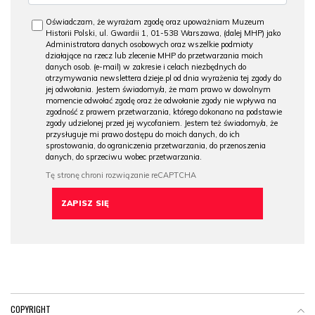
Oświadczam, że wyrażam zgodę oraz upoważniam Muzeum
Historii Polski, ul. Gwardii 1, 01-538 Warszawa, (dalej MHP) jako
Administratora danych osobowych oraz wszelkie podmioty
działające na rzecz lub zlecenie MHP do przetwarzania moich
danych osob. (e-mail) w zakresie i celach niezbędnych do
otrzymywania newslettera dzieje.pl od dnia wyrażenia tej zgody do
jej odwołania. Jestem świadomy/a, że mam prawo w dowolnym
momencie odwołać zgodę oraz że odwołanie zgody nie wpływa na
zgodność z prawem przetwarzania, którego dokonano na podstawie
zgody udzielonej przed jej wycofaniem. Jestem też świadomy/a, że
przysługuje mi prawo dostępu do moich danych, do ich
sprostowania, do ograniczenia przetwarzania, do przenoszenia
danych, do sprzeciwu wobec przetwarzania.
COPYRIGHT