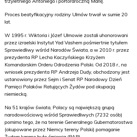
trzyletniego Antoniego i półtoraroczną Marię.
Proces beatyfikacyjny rodziny Ulmów trwał w sumie 20
lat.
W 1995 r. Wiktoria i Józef Ulmowie zostali uhonorowani
przez izraelski Instytut Yad Vashem pośmiertnie tytułem
Sprawiedliwy wśród Narodów Świata, a w 2010 r. przez
prezydenta RP Lecha Kaczyńskiego Krzyżem
Komandorskim Orderu Odrodzenia Polski. Od 2018 r., na
wniosek prezydenta RP Andrzeja Dudy, obchodzony jest
ustanowiony przez Sejm i Senat RP Narodowy Dzień
Pamięci Polaków Ratujących Żydów pod okupacją
niemiecką.
Na 51 krajów świata, Polacy są największą grupą
narodowościową wśród Sprawiedliwych (7232 osób)
pomimo tego, że na terenie Generalnego Gubernatorostwa
(okupowane przez Niemcy tereny Polski) pomaganie
Żydom karane było śmiercią.(PAP)