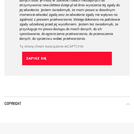
danych osob. (e-mail) w zakresie i celach niezbędnych do
otrzymywania newslettera dzieje.pl od dnia wyrażenia tej zgody do
jej odwołania. Jestem świadomy/a, że mam prawo w dowolnym
momencie odwołać zgodę oraz że odwołanie zgody nie wpływa na
zgodność z prawem przetwarzania, którego dokonano na podstawie
zgody udzielonej przed jej wycofaniem. Jestem też świadomy/a, że
przysługuje mi prawo dostępu do moich danych, do ich
sprostowania, do ograniczenia przetwarzania, do przenoszenia
danych, do sprzeciwu wobec przetwarzania.
COPYRIGHT