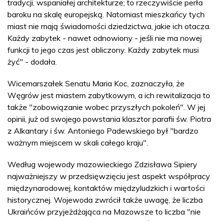
tradycji, wspaniałej architekturze; to rzeczywiście perła
baroku na skalę europejską. Natomiast mieszkańcy tych
miast nie mają świadomości dziedzictwa, jakie ich otacza.
Każdy zabytek - nawet odnowiony - jeśli nie ma nowej
funkcji to jego czas jest obliczony. Każdy zabytek musi
żyć" - dodała.
Wicemarszałek Senatu Maria Koc, zaznaczyła, że
Węgrów jest miastem zabytkowym, a ich rewitalizacja to
także "zobowiązanie wobec przyszłych pokoleń". W jej
opinii, już od swojego powstania klasztor parafii św. Piotra
z Alkantary i św. Antoniego Padewskiego był "bardzo
ważnym miejscem w skali całego kraju".
Według wojewody mazowieckiego Zdzisława Sipiery
najważniejszy w przedsięwzięciu jest aspekt współpracy
międzynarodowej, kontaktów międzyludzkich i wartości
historycznej. Wojewoda zwrócił także uwagę, że liczba
Ukraińców przyjeżdżająca na Mazowsze to liczba "nie