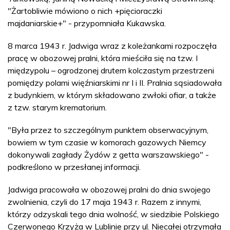
"Żartobliwie mówiono o nich +pięcioraczki
majdaniarskie+" - przypomniała Kukawska.
8 marca 1943 r. Jadwiga wraz z koleżankami rozpoczęła
pracę w obozowej pralni, która mieściła się na tzw. I
międzypolu – ogrodzonej drutem kolczastym przestrzeni
pomiędzy polami więźniarskimi nr I i II. Pralnia sąsiadowała
z budynkiem, w którym składowano zwłoki ofiar, a także
z tzw. starym krematorium.
"Była przez to szczególnym punktem obserwacyjnym,
bowiem w tym czasie w komorach gazowych Niemcy
dokonywali zagłady Żydów z getta warszawskiego" -
podkreślono w przesłanej informacji.
Jadwiga pracowała w obozowej pralni do dnia swojego
zwolnienia, czyli do 17 maja 1943 r. Razem z innymi,
którzy odzyskali tego dnia wolność, w siedzibie Polskiego
Czerwonego Krzyża w Lublinie przy ul. Niecałej otrzymała