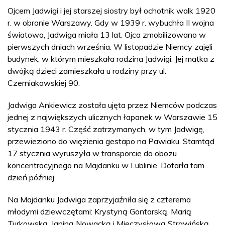
Ojcem Jadwigi i jej starszej siostry był ochotnik walk 1920
r. w obronie Warszawy. Gdy w 1939 r. wybuchła II wojna
światowa, Jadwiga miała 13 lat. Ojca zmobilizowano w
pierwszych dniach września. W listopadzie Niemcy zajęli
budynek, w którym mieszkała rodzina Jadwigi. Jej matka z
dwójką dzieci zamieszkała u rodziny przy ul.
Czerniakowskiej 90.
Jadwiga Ankiewicz została ujęta przez Niemców podczas
jednej z największych ulicznych łapanek w Warszawie 15
stycznia 1943 r. Część zatrzymanych, w tym Jadwigę,
przewieziono do więzienia gestapo na Pawiaku. Stamtąd
17 stycznia wyruszyła w transporcie do obozu
koncentracyjnego na Majdanku w Lublinie. Dotarła tam
dzień później.
Na Majdanku Jadwiga zaprzyjaźniła się z czterema
młodymi dziewczętami: Krystyną Gontarską, Marią
Turkowską, Janiną Nowacką i Mieczysławą Strawińską.