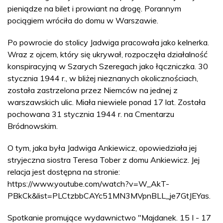
pieniądze na bilet i prowiant na drogę. Porannym
pociągiem wróciła do domu w Warszawie.
Po powrocie do stolicy Jadwiga pracowała jako kelnerka.
Wraz z ojcem, który się ukrywał, rozpoczęła działalność
konspiracyjną w Szarych Szeregach jako łączniczka. 30
stycznia 1944 r., w bliżej nieznanych okolicznościach,
została zastrzelona przez Niemców na jednej z
warszawskich ulic. Miała niewiele ponad 17 lat. Została
pochowana 31 stycznia 1944 r. na Cmentarzu
Bródnowskim.
O tym, jaka była Jadwiga Ankiewicz, opowiedziała jej
stryjeczna siostra Teresa Tober z domu Ankiewicz. Jej
relacja jest dostępna na stronie:
https://www.youtube.com/watch?v=W_AkT-
PBkCk&list=PLCtzbbCAYc51MN3MVpnBLL_je7GtJEYas.
Spotkanie promujące wydawnictwo "Majdanek. 15 I - 17