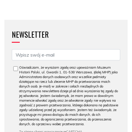
NEWSLETTER
Oświadczam, że wyrażam zgodę oraz upoważniam Muzeum
Historii Polski, ul. Gwardii 1, 01-538 Warszawa, (dalej MHP) jako
Administratora danych osobowych oraz wszelkie podmioty
działające na rzecz lub zlecenie MHP do przetwarzania moich
danych osob. (e-mail) w zakresie i celach niezbędnych do
otrzymywania newslettera dzieje.pl od dnia wyrażenia tej zgody do
jej odwołania. Jestem świadomy/a, że mam prawo w dowolnym
momencie odwołać zgodę oraz że odwołanie zgody nie wpływa na
zgodność z prawem przetwarzania, którego dokonano na podstawie
zgody udzielonej przed jej wycofaniem. Jestem też świadomy/a, że
przysługuje mi prawo dostępu do moich danych, do ich
sprostowania, do ograniczenia przetwarzania, do przenoszenia
danych, do sprzeciwu wobec przetwarzania.