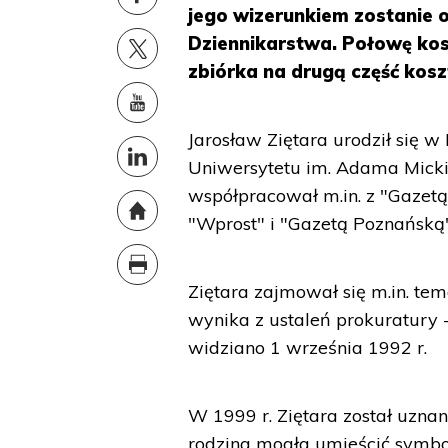
jego wizerunkiem zostanie o
Dziennikarstwa. Połowę kosz
zbiórka na drugą część kos
Jarosław Ziętara urodził się
Uniwersytetu im. Adama Micki
współpracował m.in. z "Gazet
"Wprost" i "Gazetą Poznańską"
Ziętara zajmował się m.in. tem
wynika z ustaleń prokuratury -
widziano 1 września 1992 r.
W 1999 r. Ziętara został uzna
rodzina mogła umieścić symboli