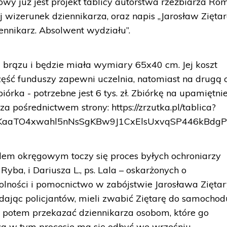
owy już jest projekt tablicy autorstwa rzeźbiarza R
j wizerunek dziennikarza, oraz napis „Jarosław Zięta
nikarz. Absolwent wydziału”.
brązu i będzie miała wymiary 65x40 cm. Jej koszt
część funduszy zapewni uczelnia, natomiast na drugą 
órka - potrzebne jest 6 tys. zł. Zbiórkę na upamiętni
 pośrednictwem strony: https://zrzutka.pl/tablica?
KaaTO4xwahl5nNsSgKBw9J1CxElsUxvqSP446kBdgP
em okręgowym toczy się proces byłych ochroniarzy
 Ryba, i Dariusza L., ps. Lala – oskarżonych o
lności i pomocnictwo w zabójstwie Jarosława Ziętar
dając policjantów, mieli zwabić Ziętarę do samochod
 potem przekazać dziennikarza osobom, które go
a w tym procesie ma się odbyć we wrześniu.