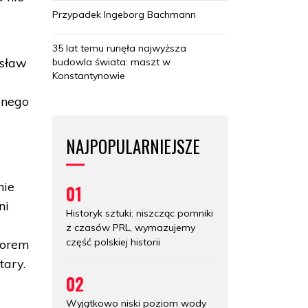
Przypadek Ingeborg Bachmann
35 lat temu runęła najwyższa
osław
budowla świata: maszt w
Konstantynowie
znego
NAJPOPULARNIEJSZE
nie
01
ni
Historyk sztuki: niszcząc pomniki
z czasów PRL, wymazujemy
część polskiej historii
torem
tary.
02
Wyjątkowo niski poziom wody