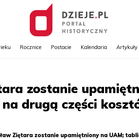
ieku
Rocznice
Postacie
Kalendaria
Artykuły
Przejdź
do
treści
tara zostanie upamięt
 na drugą części koszt
ław Ziętara zostanie upamiętniony na UAM; tabli