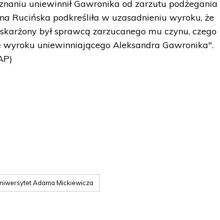
naniu uniewinnił Gawronika od zarzutu podżegania
nna Rucińska podkreśliła w uzasadnieniu wyroku, że
 oskarżony był sprawcą zarzucanego mu czynu, czego
 wyroku uniewinniającego Aleksandra Gawronika".
AP)
niwersytet Adama Mickiewicza