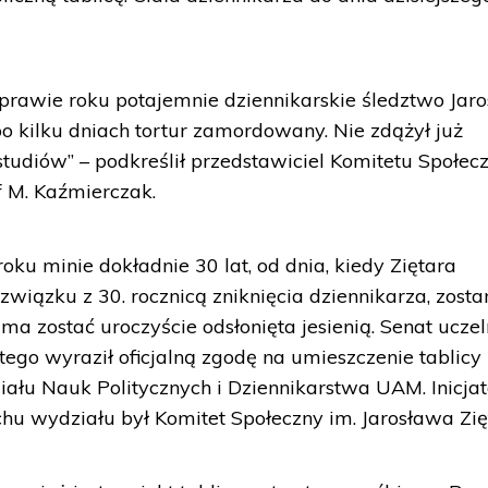
rawie roku potajemnie dziennikarskie śledztwo Jar
po kilku dniach tortur zamordowany. Nie zdążył już
udiów” – podkreślił przedstawiciel Komitetu Społec
f M. Kaźmierczak.
ku minie dokładnie 30 lat, od dnia, kiedy Ziętara
związku z 30. rocznicą zniknięcia dziennikarza, zosta
 ma zostać uroczyście odsłonięta jesienią. Senat uczel
tego wyraził oficjalną zgodę na umieszczenie tablicy
u Nauk Politycznych i Dziennikarstwa UAM. Inicja
u wydziału był Komitet Społeczny im. Jarosława Zię