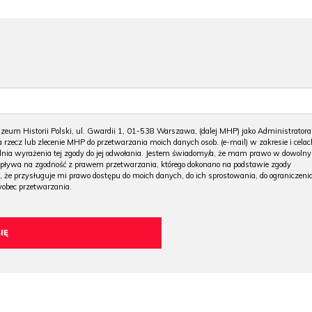
m Historii Polski, ul. Gwardii 1, 01-538 Warszawa, (dalej MHP) jako Administratora
 rzecz lub zlecenie MHP do przetwarzania moich danych osob. (e-mail) w zakresie i celac
 dnia wyrażenia tej zgody do jej odwołania. Jestem świadomy/a, że mam prawo w dowoln
wpływa na zgodność z prawem przetwarzania, którego dokonano na podstawie zgody
, że przysługuje mi prawo dostępu do moich danych, do ich sprostowania, do ograniczeni
wobec przetwarzania.