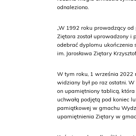
odnaleziono.
„W 1992 roku prowadzący od p
Ziętara został uprowadzony i 
odebrać dyplomu ukończenia st
im. Jarosława Ziętary Krzyszto
W tym roku, 1 września 2022 ro
widziany był po raz ostatni. W 
on upamiętniony tablicą, która
uchwałą podjętą pod koniec lu
pamiątkowej w gmachu Wydział
upamiętnienia Ziętary w gmach