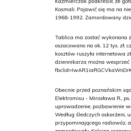
Kaźmierczak podkreślił, że got
Kosmali. Pojawić się ma na nie
1968-1992. Zamordowany dzien
Tablica ma zostać wykonana z 
oszacowano na ok. 12 tys. zł; 
kosztów ruszyła internetowa zbi
dziennikarza można wesprzeć za
fbclid=IwAR1iaRGCVkaWnDr
Obecnie przed poznańskim sąd
Elektromisu - Mirosława R., ps.
uprowadzenie, pozbawienie wo
Według śledczych oskarżeni, u
przypominającego radiowóz, a
zamordowały. Kolejna rozpraw