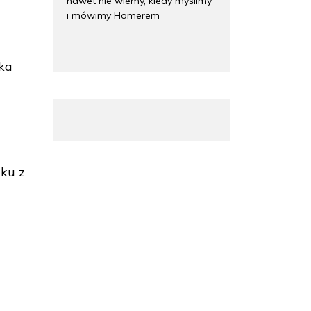
nawet nie wiemy, kiedy myślimy
i mówimy Homerem
ika
zku z
.
y