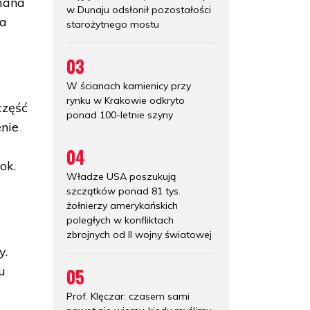
omana
w Dunaju odsłonił pozostałości
ra
starożytnego mostu
03
W ścianach kamienicy przy
rynku w Krakowie odkryto
część
ponad 100-letnie szyny
enie
04
ok.
Władze USA poszukują
szczątków ponad 81 tys.
żołnierzy amerykańskich
poległych w konfliktach
zbrojnych od II wojny światowej
y.
u
05
Prof. Klęczar: czasem sami