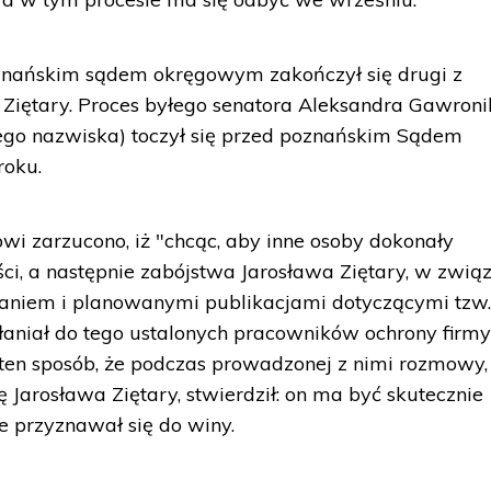
znańskim sądem okręgowym zakończył się drugi z
Ziętary. Proces byłego senatora Aleksandra Gawron
łnego nazwiska) toczył się przed poznańskim Sądem
roku.
i zarzucono, iż "chcąc, aby inne osoby dokonały
i, a następnie zabójstwa Jarosława Ziętary, w zwią
niem i planowanymi publikacjami dotyczącymi tzw
kłaniał do tego ustalonych pracowników ochrony firm
 ten sposób, że podczas prowadzonej z nimi rozmowy,
Jarosława Ziętary, stwierdził: on ma być skutecznie
e przyznawał się do winy.