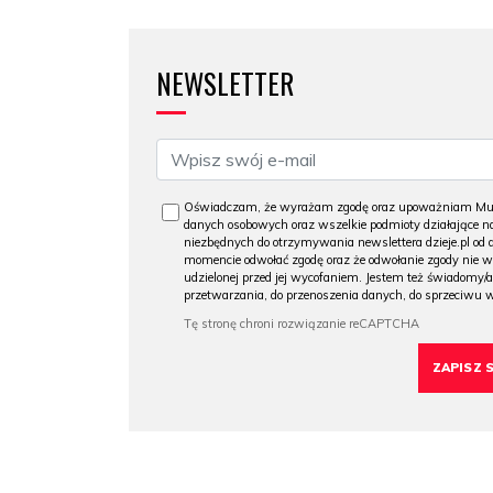
NEWSLETTER
Oświadczam, że wyrażam zgodę oraz upoważniam Muzeu
danych osobowych oraz wszelkie podmioty działające na
niezbędnych do otrzymywania newslettera dzieje.pl od
momencie odwołać zgodę oraz że odwołanie zgody nie 
udzielonej przed jej wycofaniem. Jestem też świadomy/a
przetwarzania, do przenoszenia danych, do sprzeciwu 