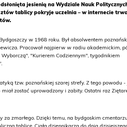
dsłonięta jesienią na Wydziale Nauk Politycznych
tów tablicy pokryje uczelnia – w internecie trw
ztów.
 w Bydgoszczy w 1968 roku. Był absolwentem poznańs
ewicza. Pracował najpierw w radiu akademickim, pó
ą Wyborczą", "Kurierem Codziennym", tygodnikiem
.
atyką tzw. poznańskiej szarej strefy. Z tego powodu -
 miał zostać uprowadzony i zabity. Ostatni raz Ziętar
ny za zmarłego. Dzięki temu, na bydgoskim cmentarzu
czną tablicę. Ciała dziennikarza do dnia dzisiejszeg