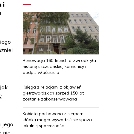
 i
a
kiego
źniej
Renowacja 160-letnich drzwi odkryła
historię szczecińskiej kamienicy i
podpis właściciela
 jak
Księga z relacjami z objawień
gietrzwałdzkich sprzed 150 lat
ę
zostanie zakonserwowana
Kobieta pochowana z sierpem i
kłódką mogła wywodzić się spoza
 jego
lokalnej społeczności
o nie