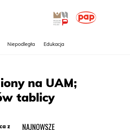
Niepodległa
Edukacja
niony na UAM;
ów tablicy
NAJNOWSZE
ca z