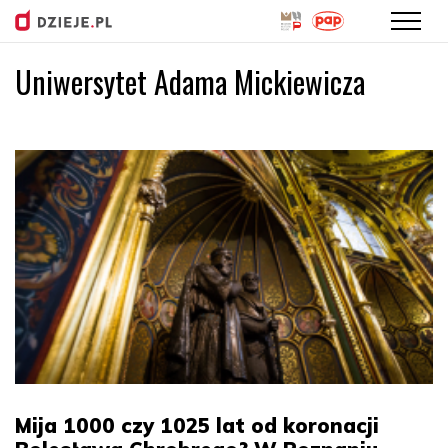
Uniwersytet Adama Mickiewicza
Przejdź
do
treści
Mija 1000 czy 1025 lat od koronacji