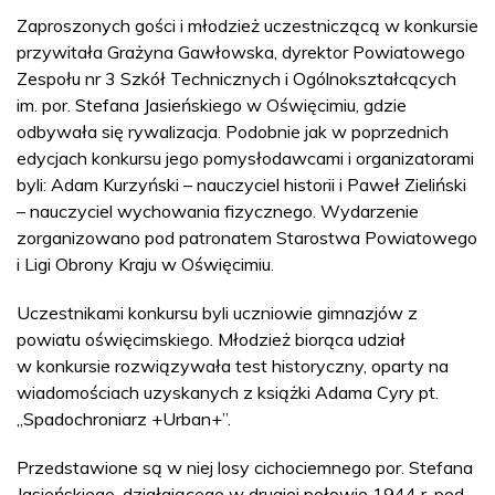
Zaproszonych gości i młodzież uczestniczącą w konkursie
przywitała Grażyna Gawłowska, dyrektor Powiatowego
Zespołu nr 3 Szkół Technicznych i Ogólnokształcących
im. por. Stefana Jasieńskiego w Oświęcimiu, gdzie
odbywała się rywalizacja. Podobnie jak w poprzednich
edycjach konkursu jego pomysłodawcami i organizatorami
byli: Adam Kurzyński – nauczyciel historii i Paweł Zieliński
– nauczyciel wychowania fizycznego. Wydarzenie
zorganizowano pod patronatem Starostwa Powiatowego
i Ligi Obrony Kraju w Oświęcimiu.
Uczestnikami konkursu byli uczniowie gimnazjów z
powiatu oświęcimskiego. Młodzież biorąca udział
w konkursie rozwiązywała test historyczny, oparty na
wiadomościach uzyskanych z książki Adama Cyry pt.
„Spadochroniarz +Urban+”.
Przedstawione są w niej losy cichociemnego por. Stefana
Jasieńskiego, działającego w drugiej połowie 1944 r. pod