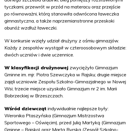
tyczkami, przewrót w przód na materacu oraz przejście
po równoważni, którą stanowiła odwrócona ławeczka
gimnastyczna, a także naprzemianstronne przeskoki
obunóż wzdłuż ławeczki.
W konkursie wzięły udział drużyny z ośmiu gimnazjów.
Każdy z zespołów wystąpił w czteroosobowym składzie:
dwóch uczniów i dwie uczennice.
W klasyfikacji drużynowej
zwyciężyło Gimnazjum
Gminne im. mjr. Piotra Szewczyka w Rajsku; drugie miejsce
zajęli uczniowie Zespołu Szkolno-Gimnazjalnego w Nowej
Wsi; trzecie miejsce uzyskało Gimnazjum nr 2 im. Marii
Bobrzeckiej w Brzeszczach.
Wśród dziewcząt
indywidualnie najlepsze były:
Weronika Ptaszyńska (Gimnazjum Mistrzostwa
Sportowego – Oświęcim), przed Julią Martyką (Gimnazjum
Gminne – Rajsko) oraz Martą Byrską (Zespół Szkolno-