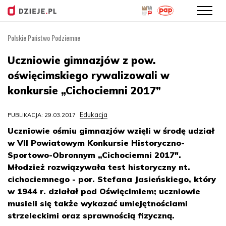
Polskie Państwo Podziemne
Przejdź
do
Uczniowie gimnazjów z pow.
treści
oświęcimskiego rywalizowali w
konkursie „Cichociemni 2017”
Edukacja
PUBLIKACJA: 29.03.2017
Uczniowie ośmiu gimnazjów wzięli w środę udział
w VII Powiatowym Konkursie Historyczno-
Sportowo-Obronnym „Cichociemni 2017″.
Młodzież rozwiązywała test historyczny nt.
cichociemnego - por. Stefana Jasieńskiego, który
w 1944 r. działał pod Oświęcimiem; uczniowie
musieli się także wykazać umiejętnościami
strzeleckimi oraz sprawnością fizyczną.