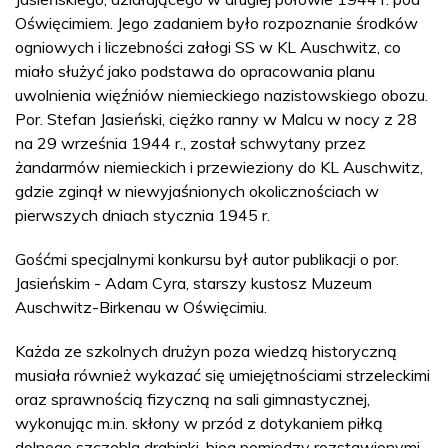
Oświęcimiem. Jego zadaniem było rozpoznanie środków
ogniowych i liczebności załogi SS w KL Auschwitz, co
miało służyć jako podstawa do opracowania planu
uwolnienia więźniów niemieckiego nazistowskiego obozu.
Por. Stefan Jasieński, ciężko ranny w Malcu w nocy z 28
na 29 września 1944 r., został schwytany przez
żandarmów niemieckich i przewieziony do KL Auschwitz,
gdzie zginął w niewyjaśnionych okolicznościach w
pierwszych dniach stycznia 1945 r.
Gośćmi specjalnymi konkursu był autor publikacji o por.
Jasieńskim - Adam Cyra, starszy kustosz Muzeum
Auschwitz-Birkenau w Oświęcimiu.
Każda ze szkolnych drużyn poza wiedzą historyczną
musiała również wykazać się umiejętnościami strzeleckimi
oraz sprawnością fizyczną na sali gimnastycznej,
wykonując m.in. skłony w przód z dotykaniem piłką
dolnego szczebla drabinki, bieg pomiędzy rozstawionymi