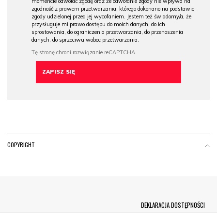
momencie odwołać zgodę oraz że odwołanie zgody nie wpływa na
zgodność z prawem przetwarzania, którego dokonano na podstawie
zgody udzielonej przed jej wycofaniem. Jestem też świadomy/a, że
przysługuje mi prawo dostępu do moich danych, do ich
sprostowania, do ograniczenia przetwarzania, do przenoszenia
danych, do sprzeciwu wobec przetwarzania.
COPYRIGHT
Menu Footer
DEKLARACJA DOSTĘPNOŚCI