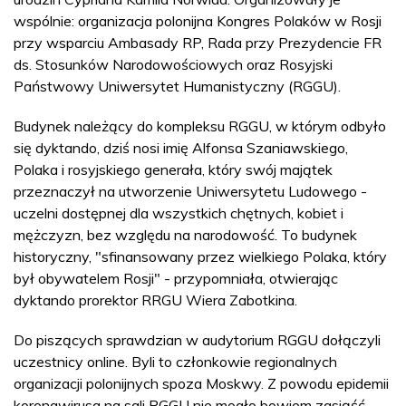
wspólnie: organizacja polonijna Kongres Polaków w Rosji
przy wsparciu Ambasady RP, Rada przy Prezydencie FR
ds. Stosunków Narodowościowych oraz Rosyjski
Państwowy Uniwersytet Humanistyczny (RGGU).
Budynek należący do kompleksu RGGU, w którym odbyło
się dyktando, dziś nosi imię Alfonsa Szaniawskiego,
Polaka i rosyjskiego generała, który swój majątek
przeznaczył na utworzenie Uniwersytetu Ludowego -
uczelni dostępnej dla wszystkich chętnych, kobiet i
mężczyzn, bez względu na narodowość. To budynek
historyczny, "sfinansowany przez wielkiego Polaka, który
był obywatelem Rosji" - przypomniała, otwierając
dyktando prorektor RRGU Wiera Zabotkina.
Do piszących sprawdzian w audytorium RGGU dołączyli
uczestnicy online. Byli to członkowie regionalnych
organizacji polonijnych spoza Moskwy. Z powodu epidemii
koronawirusa na sali RGGU nie mogło bowiem zasiąść