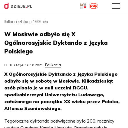
Kultura i sztuka po 1989 roku
Przejdź
do
W Moskwie odbyło się X
treści
Ogólnorosyjskie Dyktando z Języka
Polskiego
Edukacja
PUBLIKACJA: 16.10.2021
X Ogólnorosyjskie Dyktando z Języka Polskiego
odbyło się w sobotę w Moskwie. Kilkadziesiąt
osób pisało je w auli uczelni RGGU,
spadkobierczyni Uniwersytetu Ludowego,
założonego na początku XX wieku przez Polaka,
Alfonsa Szaniawskiego.
Tegoroczne dyktando poświęcone było 200. rocznicy
urodzin Cypriana Kamila Norwida. Organizowały je