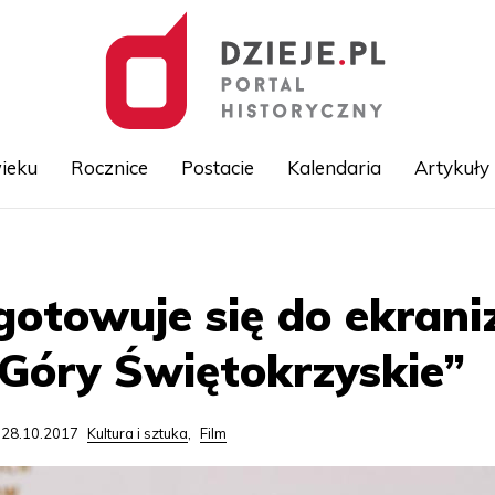
ieku
Rocznice
Postacie
Kalendaria
Artykuły
Przejdź
do
treści
gotowuje się do ekraniz
Góry Świętokrzyskie”
 28.10.2017
Kultura i sztuka
,
Film