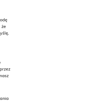
godę
 że
yślę,
e
 przez
omasz
wania