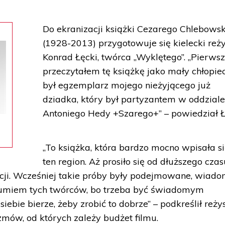
Do ekranizacji książki Cezarego Chlebows
(1928-2013) przygotowuje się kielecki reż
Konrad Łęcki, twórca „Wyklętego”. „Pierwsz
przeczytałem tę książkę jako mały chłopiec
był egzemplarz mojego nieżyjącego już
dziadka, który był partyzantem w oddzial
Antoniego Hedy +Szarego+” – powiedział Ł
„To książka, która bardzo mocno wpisała s
ten region. Aż prosiło się od dłuższego czas
acji. Wcześniej takie próby były podejmowane, wiado
ozumiem tych twórców, bo trzeba być świadomym
siebie bierze, żeby zrobić to dobrze” – podkreślił reżys
ozmów, od których zależy budżet filmu.