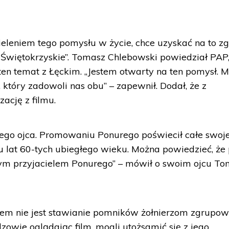
ieleniem tego pomysłu w życie, chce uzyskać na to z
Świętokrzyskie”. Tomasz Chlebowski powiedział PAP,
ten temat z Łęckim. „Jestem otwarty na ten pomysł. M
który zadowoli nas obu” – zapewnił. Dodał, że z
zację z filmu.
ojego ojca. Promowaniu Ponurego poświecił całe swoj
u lat 60-tych ubiegłego wieku. Można powiedzieć, że
szym przyjacielem Ponurego” – mówił o swoim ojcu T
arem nie jest stawianie pomników żołnierzom zgrupo
dzowie oglądając film, mogli utożsamić się z jego