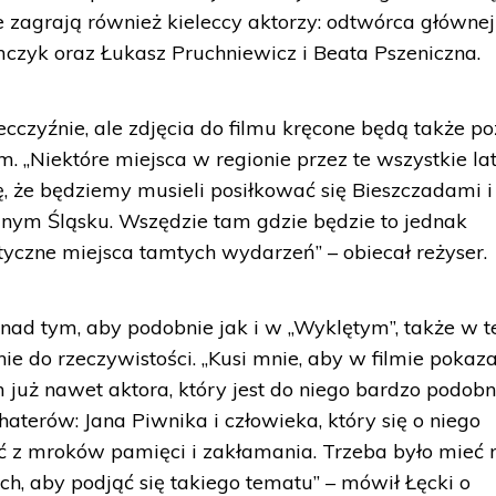
 zagrają również kieleccy aktorzy: odtwórca głównej 
czyk oraz Łukasz Pruchniewicz i Beata Pszeniczna.
lecczyźnie, ale zdjęcia do filmu kręcone będą także p
„Niektóre miejsca w regionie przez te wszystkie la
ę, że będziemy musieli posiłkować się Bieszczadami i
lnym Śląsku. Wszędzie tam gdzie będzie to jednak
yczne miejsca tamtych wydarzeń” – obiecał reżyser.
 nad tym, aby podobnie jak i w „Wyklętym”, także w t
nie do rzeczywistości. „Kusi mnie, aby w filmie pokaz
uż nawet aktora, który jest do niego bardzo podobn
erów: Jana Piwnika i człowieka, który się o niego
ć z mroków pamięci i zakłamania. Trzeba było mieć 
, aby podjąć się takiego tematu” – mówił Łęcki o