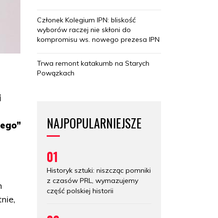
Członek Kolegium IPN: bliskość
wyborów raczej nie skłoni do
kompromisu ws. nowego prezesa IPN
Trwa remont katakumb na Starych
Powązkach
i
NAJPOPULARNIEJSZE
rego”
01
Historyk sztuki: niszcząc pomniki
z czasów PRL, wymazujemy
m
część polskiej historii
nie,