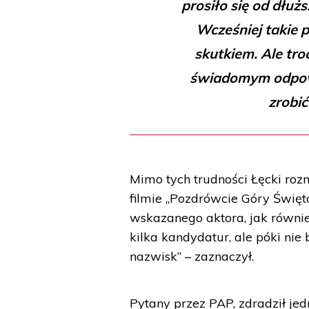
prosiło się od dłużs
Wcześniej takie 
skutkiem. Ale tr
świadomym odpowie
zrobić
Mimo tych trudności Łęcki ro
filmie „Pozdrówcie Góry Święto
wskazanego aktora, jak równi
kilka kandydatur, ale póki nie
nazwisk” – zaznaczył.
Pytany przez PAP, zdradził jed