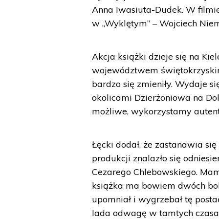
Anna Iwasiuta-Dudek. W filmie
w „Wyklętym” – Wojciech Niem
Akcja książki dzieje się na Kie
województwem świętokrzyskim. 
bardzo się zmieniły. Wydaje si
okolicami Dzierżoniowa na Do
możliwe, wykorzystamy autent
Łęcki dodał, że zastanawia się
produkcji znalazło się odniesie
Cezarego Chlebowskiego. Mam j
książka ma bowiem dwóch bohat
upomniał i wygrzebał tę posta
lada odwagę w tamtych czasach