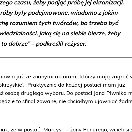
zego czasu, żeby podjąć próbę jej ekranizacji.
próby były podejmowane, wiadomo z jakim
ochę rozumiem tych twórców, bo trzeba być
dzialności, jaką się na siebie bierze, żeby
 to dobrze” – podkreślił reżyser.
zmawia już ze znanymi aktorami, którzy mają zagrać
krzyskie”. „Praktycznie do każdej postaci mam już
eż osobę drugiego wyboru. Do postaci Jana Piwnika
 będzie to sfinalizowane, nie chciałbym ujawniać żad
nak, że w postać „Marcysi” – żony Ponurego, wcieli si