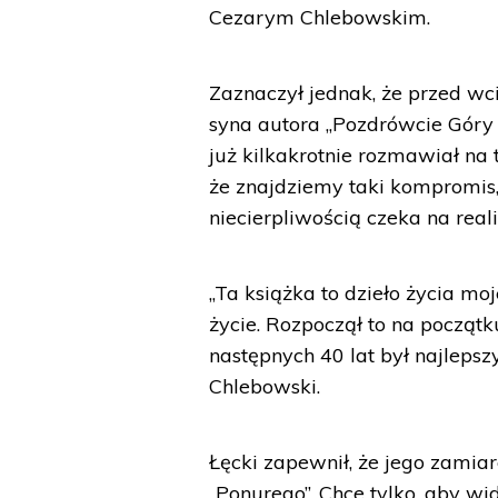
Cezarym Chlebowskim.
Zaznaczył jednak, że przed wc
syna autora „Pozdrówcie Góry 
już kilkakrotnie rozmawiał na 
że znajdziemy taki kompromis, 
niecierpliwością czeka na reali
„Ta książka to dzieło życia m
życie. Rozpoczął to na początk
następnych 40 lat był najlep
Chlebowski.
Łęcki zapewnił, że jego zami
„Ponurego”. Chce tylko ,aby wi