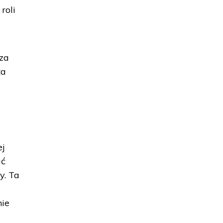
roli
oza
ta
ej
ać
y. Ta
nie