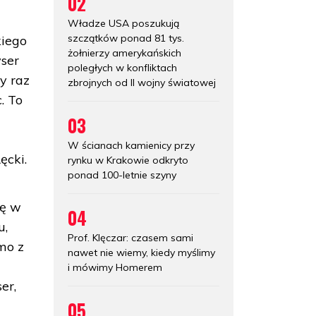
02
Władze USA poszukują
szczątków ponad 81 tys.
kiego
żołnierzy amerykańskich
yser
poległych w konfliktach
y raz
zbrojnych od II wojny światowej
. To
03
e
W ścianach kamienicy przy
ęcki.
rynku w Krakowie odkryto
ponad 100-letnie szyny
ię w
04
u,
Prof. Klęczar: czasem sami
mo z
nawet nie wiemy, kiedy myślimy
i mówimy Homerem
er,
05