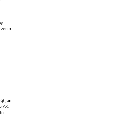
”
y,
rzenia
,
ął Jan
o AK;
h i