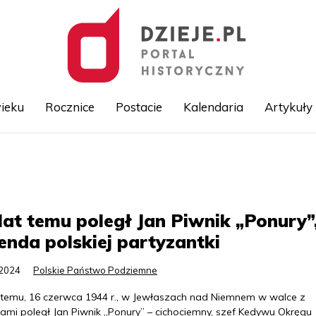
ieku
Rocznice
Postacie
Kalendaria
Artykuły
Przejdź
do
treści
lat temu poległ Jan Piwnik „Ponury”
enda polskiej partyzantki
.2024
Polskie Państwo Podziemne
t temu, 16 czerwca 1944 r., w Jewłaszach nad Niemnem w walce z
ami poległ Jan Piwnik „Ponury” – cichociemny, szef Kedywu Okręgu