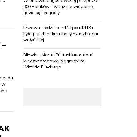
lmu
W obławie augustowskiej przepadło
600 Polaków - wciąż nie wiadomo,
gdzie są ich groby
Krwawa niedziela z 11 lipca 1943 r.
była punktem kulminacyjnym zbrodni
wołyńskiej
 –
Bilewicz, Marat, Eristavi laureatami
Międzynarodowej Nagrody im.
Witolda Pileckiego
komendą
ę w
zono
 AK