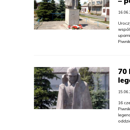
– 
16.06
Uroczy
wspól
upami
Piwnik
70 
leg
15.06
16 cz
Piwni
legen
oddzi