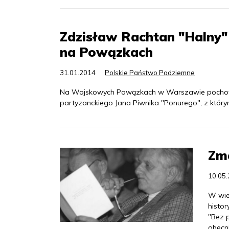
Zdzisław Rachtan "Halny"
na Powązkach
31.01.2014
Polskie Państwo Podziemne
Na Wojskowych Powązkach w Warszawie pochowan
partyzanckiego Jana Piwnika "Ponurego", z który
Zma
10.05
W wiek
histor
"Bez p
obecn