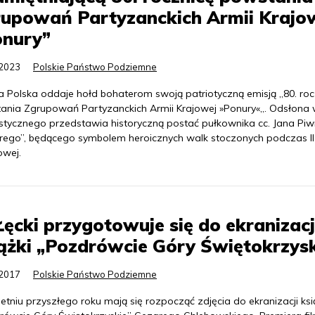
rupowań Partyzanckich Armii Krajo
onury”
.2023
Polskie Państwo Podziemne
a Polska oddaje hołd bohaterom swoją patriotyczną emisją „80. roc
ania Zgrupowań Partyzanckich Armii Krajowej »Ponury«„. Odsłona 
listycznego przedstawia historyczną postać pułkownika cc. Jana Piw
rego”, będącego symbolem heroicznych walk stoczonych podczas II
owej.
Łęcki przygotowuje się do ekranizacj
ążki „Pozdrówcie Góry Świętokrzysk
.2017
Polskie Państwo Podziemne
tniu przyszłego roku mają się rozpocząć zdjęcia do ekranizacji ksi