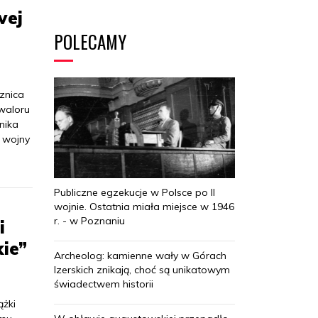
wej
POLECAMY
znica
waloru
nika
 wojny
Publiczne egzekucje w Polsce po II
wojnie. Ostatnia miała miejsce w 1946
r. - w Poznaniu
i
ie”
Archeolog: kamienne wały w Górach
Izerskich znikają, choć są unikatowym
świadectwem historii
ążki