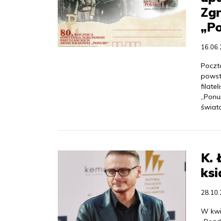
Zg
„P
16.06
Poczt
powst
filate
„Ponu
świat
K. 
ksi
28.10
W kwie