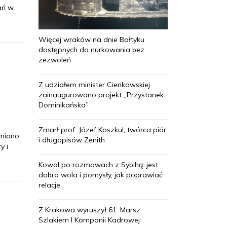
ań w
Więcej wraków na dnie Bałtyku
dostępnych do nurkowania bez
zezwoleń
Z udziałem minister Cienkowskiej
zainaugurowano projekt „Przystanek
Dominikańska”
Zmarł prof. Józef Koszkul, twórca piór
tniono
i długopisów Zenith
y i
Kowal po rozmowach z Sybihą: jest
dobra wola i pomysły, jak poprawiać
relacje
Z Krakowa wyruszył 61. Marsz
Szlakiem I Kompanii Kadrowej