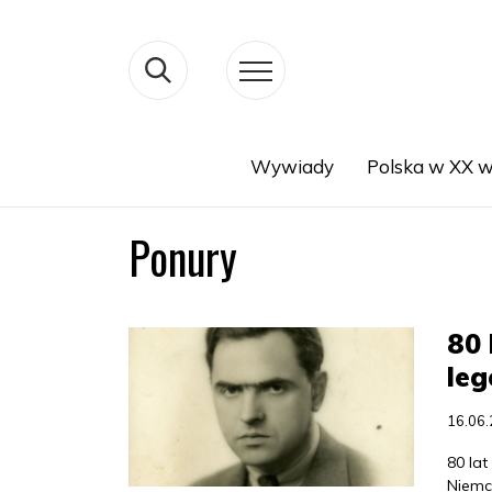
Wywiady
Polska w XX w
Search
Ponury
80 
leg
16.06
80 la
Niemc