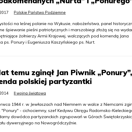
podkomendnych „Nurta” i „Ponurego
.2017
Polskie Państwo Podziemne
stości na leśnej polanie na Wykusie, nabożeństwa, panel historyczn
ne śpiewanie pieśni patriotycznych i marszobiegi złożą się na wyda
ętniające żołnierzy Armii Krajowej, walczących pod komendą Jana
a ps. Ponury i Eugeniusza Kaszyńskiego ps. Nurt.
lat temu zginął Jan Piwnik „Ponury”
enda polskiej partyzantki
.2014
II wojna światowa
erwca 1944 r. w Jewłaszach nad Niemnem w walce z Niemcami zgin
k "Ponury" - cichociemny, szef Kedywu Okręgu Radomsko-Kieleckieg
darny dowódca partyzanckich zgrupowań w Górach Świętokrzyskic
ału dywersyjnego na Nowogródczyźnie.