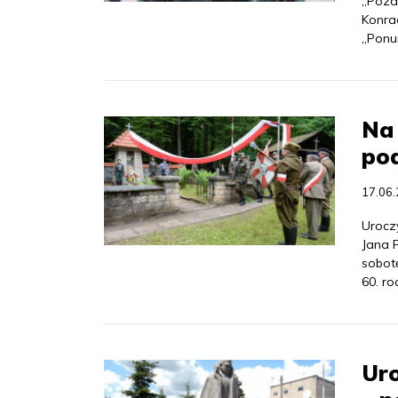
„Pozd
Konra
„Ponu
Na 
po
17.06
Urocz
Jana P
sobot
60. r
Uro