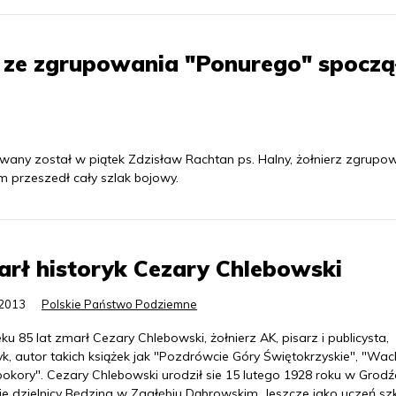
 ze zgrupowania "Ponurego" spoczą
y został w piątek Zdzisław Rachtan ps. Halny, żołnierz zgrupo
m przeszedł cały szlak bojowy.
rł historyk Cezary Chlebowski
.2013
Polskie Państwo Podziemne
u 85 lat zmarł Cezary Chlebowski, żołnierz AK, pisarz i publicysta,
yk, autor takich książek jak "Pozdrówcie Góry Świętokrzyskie", "Wac
okory". Cezary Chlebowski urodził sie 15 lutego 1928 roku w Grodź
ie dzielnicy Będzina w Zagłębiu Dąbrowskim. Jeszcze jako uczeń sz