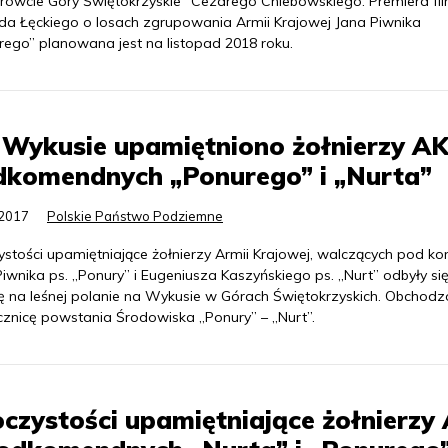
rówcie Góry Świętokrzyskie” Cezarego Chlebowskiego. Premiera fi
da Łęckiego o losach zgrupowania Armii Krajowej Jana Piwnika
rego” planowana jest na listopad 2018 roku.
Wykusie upamiętniono żołnierzy AK
dkomendnych „Ponurego” i „Nurta”
.2017
Polskie Państwo Podziemne
ystości upamiętniające żołnierzy Armii Krajowej, walczących pod 
iwnika ps. „Ponury” i Eugeniusza Kaszyńskiego ps. „Nurt” odbyły si
ę na leśnej polanie na Wykusie w Górach Świętokrzyskich. Obchod
ocznicę powstania Środowiska „Ponury” – „Nurt”.
czystości upamiętniające żołnierzy