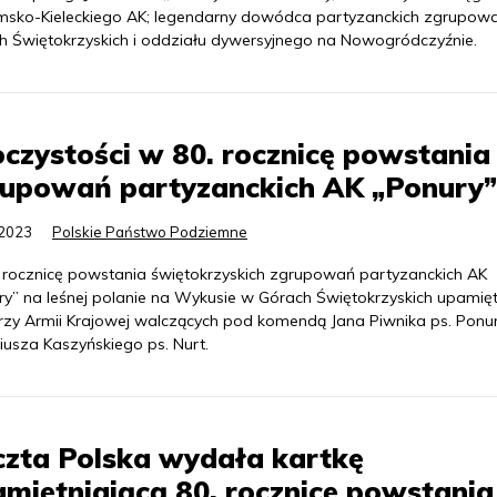
sko-Kieleckiego AK; legendarny dowódca partyzanckich zgrupow
h Świętokrzyskich i oddziału dywersyjnego na Nowogródczyźnie.
czystości w 80. rocznicę powstania
rupowań partyzanckich AK „Ponury”
.2023
Polskie Państwo Podziemne
 rocznicę powstania świętokrzyskich zgrupowań partyzanckich AK
ry” na leśnej polanie na Wykusie w Górach Świętokrzyskich upamię
erzy Armii Krajowej walczących pod komendą Jana Piwnika ps. Ponur
iusza Kaszyńskiego ps. Nurt.
zta Polska wydała kartkę
miętniającą 80. rocznicę powstania