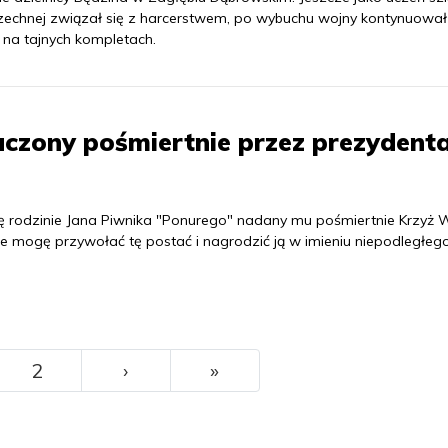
echnej związał się z harcerstwem, po wybuchu wojny kontynuował
 na tajnych kompletach.
aczony pośmiertnie przez prezydent
 rodzinie Jana Piwnika "Ponurego" nadany mu pośmiertnie Krzyż W
 że mogę przywołać tę postać i nagrodzić ją w imieniu niepodległeg
››
Ostatni
2
›
»