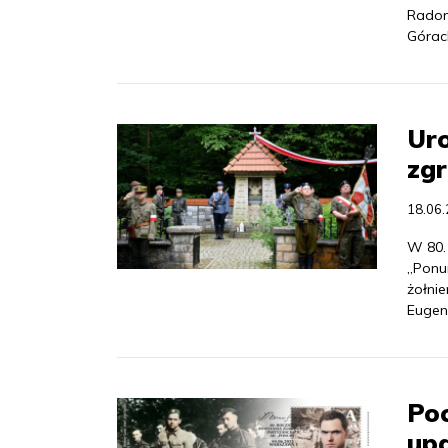
Radom
Górac
Uro
zg
18.06
W 80.
„Ponu
żołni
Eugen
Poc
upa