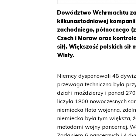
Dowództwo Wehrmachtu zak
kilkunastodniowej kampanii.
zachodniego, północnego (z
Czech i Moraw oraz kontrolo
sił). Większość polskich si
Wisły.
Niemcy dysponowali 48 dywizja
przewaga techniczna była prz
dział i moździerzy i ponad 27
liczyła 1800 nowoczesnych s
niemiecka flota wojenna, zdo
niemiecka była tym większa, ż
metodami wojny pancernej, We
Zadaniem 6 pancernych i 4 dy