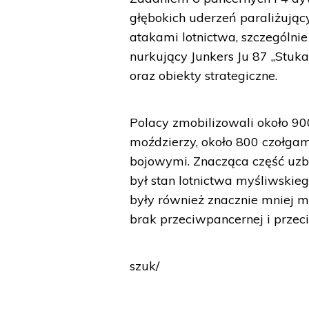
głębokich uderzeń paraliżując
atakami lotnictwa, szczególn
nurkujący Junkers Ju 87 „Stuk
oraz obiekty strategiczne.
Polacy zmobilizowali około 900 
moździerzy, około 800 czołga
bojowymi. Znacząca część uzb
był stan lotnictwa myśliwskiego
były również znacznie mniej m
brak przeciwpancernej i przeci
szuk/