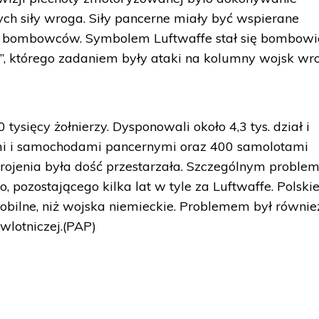
ych siły wroga. Siły pancerne miały być wspierane
ie bombowców. Symbolem Luftwaffe stał się bombowi
a”, którego zadaniem były ataki na kolumny wojsk wr
tysięcy żołnierzy. Dysponowali około 4,3 tys. dział i
mi i samochodami pancernymi oraz 400 samolotami
rojenia była dość przestarzała. Szczególnym probl
, pozostającego kilka lat w tyle za Luftwaffe. Polskie
obilne, niż wojska niemieckie. Problemem był równie
wlotniczej.(PAP)