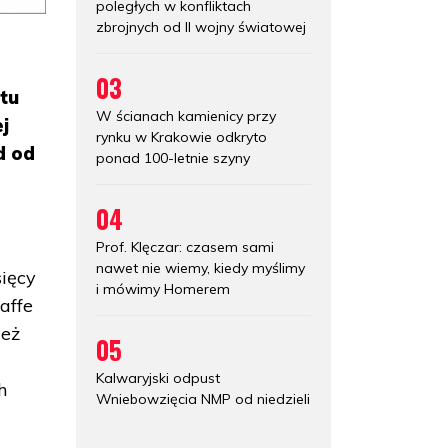
poległych w konfliktach
zbrojnych od II wojny światowej
03
tu
W ścianach kamienicy przy
j
rynku w Krakowie odkryto
d od
ponad 100-letnie szyny
04
Prof. Klęczar: czasem sami
nawet nie wiemy, kiedy myślimy
sięcy
i mówimy Homerem
affe
ież
05
Kalwaryjski odpust
h
Wniebowzięcia NMP od niedzieli