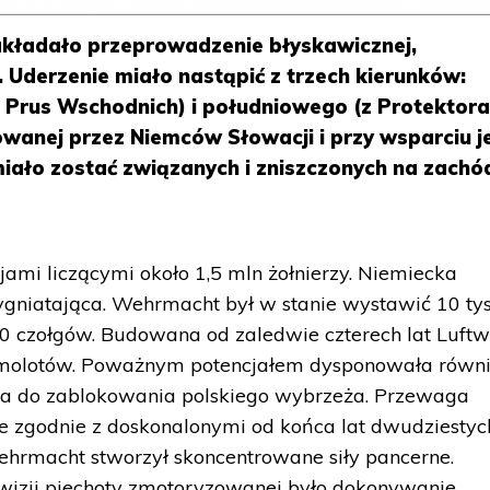
ładało przeprowadzenie błyskawicznej,
 Uderzenie miało nastąpić z trzech kierunków:
 Prus Wschodnich) i południowego (z Protektora
wanej przez Niemców Słowacji i przy wsparciu je
ł miało zostać związanych i zniszczonych na zachó
mi liczącymi około 1,5 mln żołnierzy. Niemiecka
ygniatająca. Wehrmacht był w stanie wystawić 10 ty
00 czołgów. Budowana od zaledwie czterech lat Luftw
amolotów. Poważnym potencjałem dysponowała równ
lna do zablokowania polskiego wybrzeża. Przewaga
e zgodnie z doskonalonymi od końca lat dwudziestyc
hrmacht stworzył skoncentrowane siły pancerne.
wizji piechoty zmotoryzowanej było dokonywanie