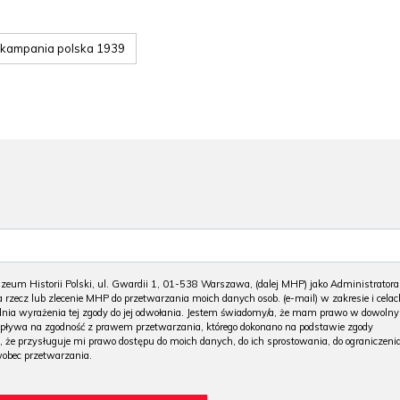
kampania polska 1939
m Historii Polski, ul. Gwardii 1, 01-538 Warszawa, (dalej MHP) jako Administratora
 rzecz lub zlecenie MHP do przetwarzania moich danych osob. (e-mail) w zakresie i celac
 dnia wyrażenia tej zgody do jej odwołania. Jestem świadomy/a, że mam prawo w dowoln
wpływa na zgodność z prawem przetwarzania, którego dokonano na podstawie zgody
, że przysługuje mi prawo dostępu do moich danych, do ich sprostowania, do ograniczeni
wobec przetwarzania.