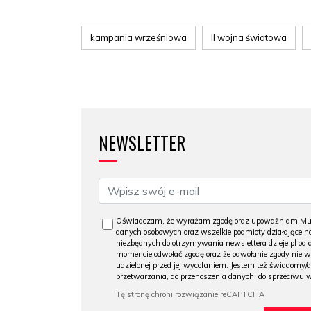
kampania wrześniowa
II wojna światowa
NEWSLETTER
Oświadczam, że wyrażam zgodę oraz upoważniam Muzeu
danych osobowych oraz wszelkie podmioty działające na
niezbędnych do otrzymywania newslettera dzieje.pl od
momencie odwołać zgodę oraz że odwołanie zgody nie 
udzielonej przed jej wycofaniem. Jestem też świadomy/a
przetwarzania, do przenoszenia danych, do sprzeciwu 