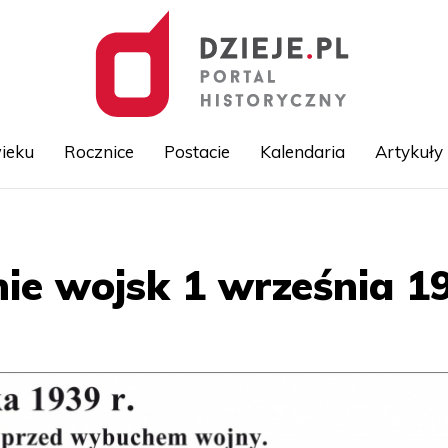
ieku
Rocznice
Postacie
Kalendaria
Artykuły
Przejdź
do
treści
ie wojsk 1 września 19