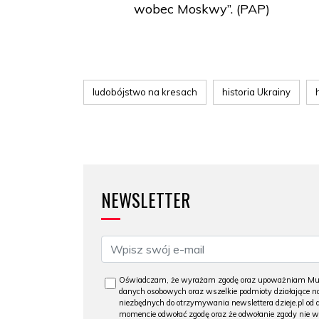
wobec Moskwy”. (PAP)
ludobójstwo na kresach
historia Ukrainy
NEWSLETTER
Oświadczam, że wyrażam zgodę oraz upoważniam Muzeu
danych osobowych oraz wszelkie podmioty działające na
niezbędnych do otrzymywania newslettera dzieje.pl od
momencie odwołać zgodę oraz że odwołanie zgody nie 