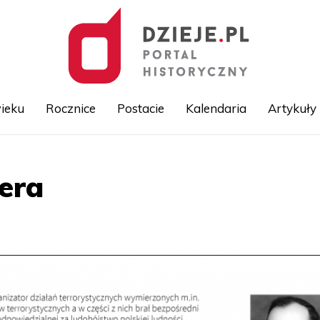
ieku
Rocznice
Postacie
Kalendaria
Artykuły
Przejdź
era
do
treści