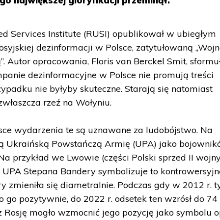
go największej gloryfikacji przeminął.
ted Services Institute (RUSI) opublikował w ubiegłym
osyjskiej dezinformacji w Polsce, zatytułowaną „Woj
rią”. Autor opracowania, Floris van Berckel Smit, sform
mpanie dezinformacyjne w Polsce nie promują treści
zypadku nie byłyby skuteczne. Starają się natomiast
 zwłaszcza rzeź na Wołyniu.
lsce wydarzenia te są uznawane za ludobójstwo. Na
czą Ukraińską Powstańczą Armię (UPA) jako bojowni
Na przykład we Lwowie (części Polski sprzed II wojn
 UPA Stepana Bandery symbolizuje to kontrowersyjn
y zmieniła się diametralnie. Podczas gdy w 2012 r. t
 go pozytywnie, do 2022 r. odsetek ten wzrósł do 74 
 Rosję mogło wzmocnić jego pozycję jako symbolu o