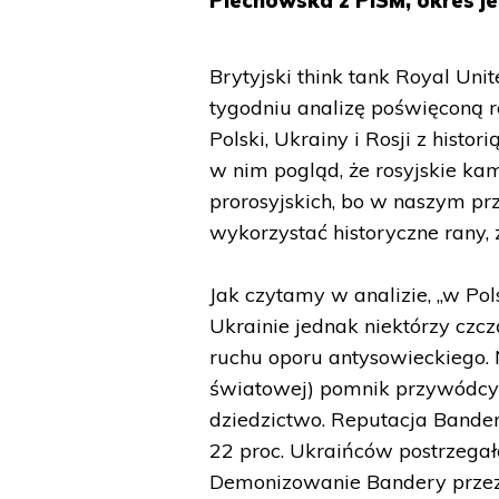
Piechowska z PISM, okres je
Brytyjski think tank Royal Uni
tygodniu analizę poświęconą r
Polski, Ukrainy i Rosji z histo
w nim pogląd, że rosyjskie ka
prorosyjskich, bo w naszym pr
wykorzystać historyczne rany,
Jak czytamy w analizie, „w Po
Ukrainie jednak niektórzy cz
ruchu oporu antysowieckiego. 
światowej) pomnik przywódcy
dziedzictwo. Reputacja Bander
22 proc. Ukraińców postrzegało
Demonizowanie Bandery przez