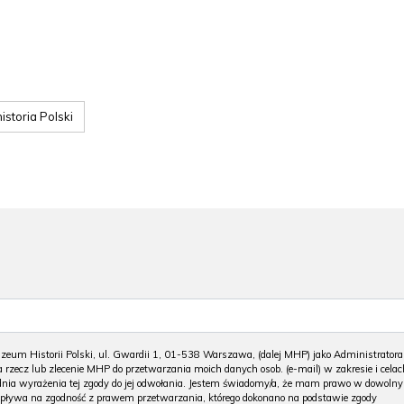
historia Polski
m Historii Polski, ul. Gwardii 1, 01-538 Warszawa, (dalej MHP) jako Administratora
 rzecz lub zlecenie MHP do przetwarzania moich danych osob. (e-mail) w zakresie i celac
 dnia wyrażenia tej zgody do jej odwołania. Jestem świadomy/a, że mam prawo w dowoln
wpływa na zgodność z prawem przetwarzania, którego dokonano na podstawie zgody