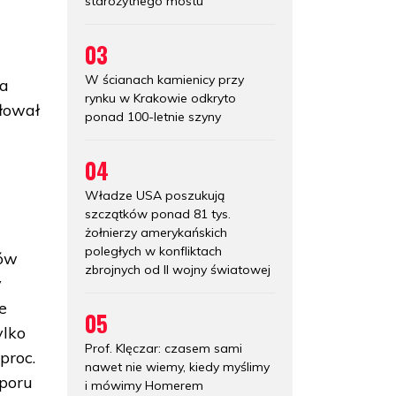
starożytnego mostu
03
W ścianach kamienicy przy
na
rynku w Krakowie odkryto
ułował
ponad 100-letnie szyny
04
Władze USA poszukują
szczątków ponad 81 tys.
żołnierzy amerykańskich
poległych w konfliktach
ków
zbrojnych od II wojny światowej
y
e
05
ylko
Prof. Klęczar: czasem sami
proc.
nawet nie wiemy, kiedy myślimy
poru
i mówimy Homerem