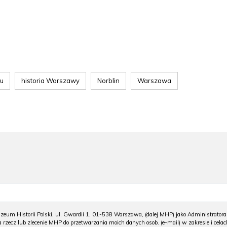
łu
historia Warszawy
Norblin
Warszawa
m Historii Polski, ul. Gwardii 1, 01-538 Warszawa, (dalej MHP) jako Administratora
 rzecz lub zlecenie MHP do przetwarzania moich danych osob. (e-mail) w zakresie i celac