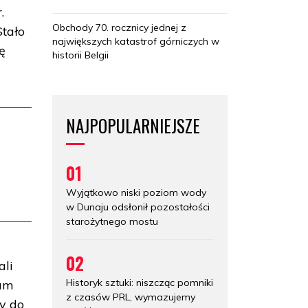
.
Obchody 70. rocznicy jednej z
Stało
największych katastrof górniczych w
ę
historii Belgii
NAJPOPULARNIEJSZE
01
Wyjątkowo niski poziom wody
w Dunaju odsłonił pozostałości
starożytnego mostu
02
ali
Historyk sztuki: niszcząc pomniki
eum
z czasów PRL, wymazujemy
y do