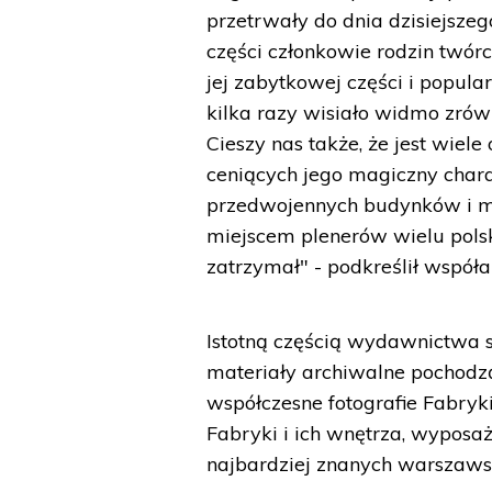
przetrwały do dnia dzisiejszeg
części członkowie rodzin twór
jej zabytkowej części i popular
kilka razy wisiało widmo zrów
Cieszy nas także, że jest wiel
ceniących jego magiczny char
przedwojennych budynków i mas
miejscem plenerów wielu polski
zatrzymał" - podkreślił współau
Istotną częścią wydawnictwa są
materiały archiwalne pochodzą
współczesne fotografie Fabryk
Fabryki i ich wnętrza, wyposa
najbardziej znanych warszaws