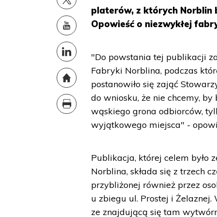
platerów, z których Norblin 
Opowieść o niezwykłej fabr
"Do powstania tej publikacji 
Fabryki Norblina, podczas któr
postanowiło się zająć Stowarzy
do wniosku, że nie chcemy, by
wąskiego grona odbiorców, tylk
wyjątkowego miejsca" - opowi
Publikacja, której celem było 
Norblina, składa się z trzech c
przybliżonej również przez os
u zbiegu ul. Prostej i Żelazne
ze znajdującą się tam wytwórni