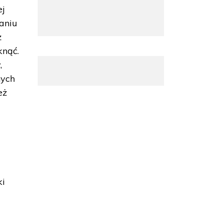
ej
aniu
ż
knąć.
,
nych
eż
ki