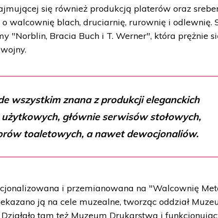
ajmującej się również produkcją platerów oraz sreber
 o walcownię blach, druciarnię, rurownię i odlewnię. 
y "Norblin, Bracia Buch i T. Werner", która prężnie si
 wojny.
de wszystkim znana z produkcji eleganckich
 użytkowych, głównie serwisów stołowych,
orów toaletowych, a nawet dewocjonaliów.
acjonalizowana i przemianowana na "Walcownię Met
zekazano ją na cele muzealne, tworząc oddział Muz
 Działało tam też Muzeum Drukarstwa i funkcjonując