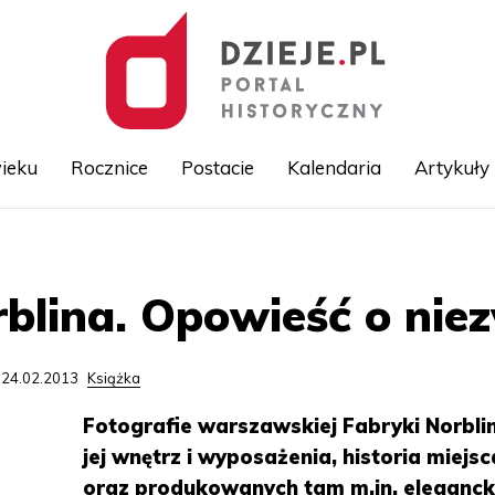
ieku
Rocznice
Postacie
Kalendaria
Artykuły
Przejdź
do
treści
blina. Opowieść o niez
 24.02.2013
Książka
Fotografie warszawskiej Fabryki Norbli
jej wnętrz i wyposażenia, historia miejsc
oraz produkowanych tam m.in. eleganck