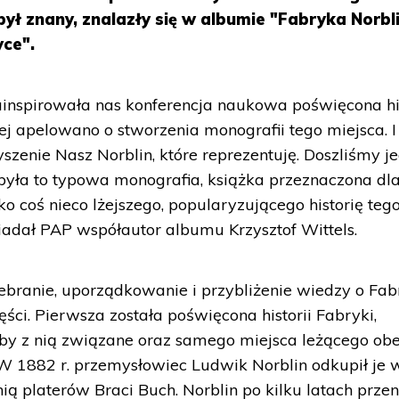
był znany, znalazły się w albumie "Fabryka Norbl
yce".
zainspirowała nas konferencja naukowa poświęcona his
ej apelowano o stworzenia monografii tego miejsca. 
szenie Nasz Norblin, które reprezentuję. Doszliśmy j
 była to typowa monografia, książka przeznaczona dl
o coś nieco lżejszego, popularyzującego historię teg
adał PAP współautor albumu Krzysztof Wittels.
zebranie, uporządkowanie i przybliżenie wiedzy o Fa
zęści. Pierwsza została poświęcona historii Fabryki,
oby z nią związane oraz samego miejsca leżącego ob
j. W 1882 r. przemysłowiec Ludwik Norblin odkupił je 
ą platerów Braci Buch. Norblin po kilku latach przen