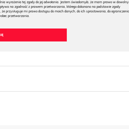
 dnia wyrażenia tej zgody do jej odwołania. Jestem świadomy/a, że mam prawo w dowoln
wpływa na zgodność z prawem przetwarzania, którego dokonano na podstawie zgody
, że przysługuje mi prawo dostępu do moich danych, do ich sprostowania, do ograniczeni
wobec przetwarzania.