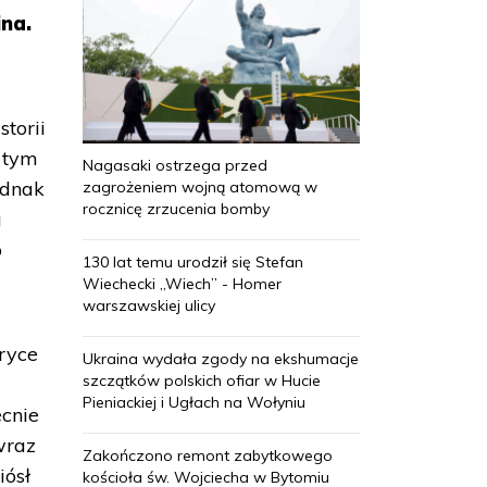
ina.
torii
I tym
Nagasaki ostrzega przed
ednak
zagrożeniem wojną atomową w
rocznicę zrzucenia bomby
a
o
130 lat temu urodził się Stefan
Wiechecki „Wiech” - Homer
warszawskiej ulicy
bryce
Ukraina wydała zgody na ekshumacje
szczątków polskich ofiar w Hucie
Pieniackiej i Ugłach na Wołyniu
ecnie
wraz
Zakończono remont zabytkowego
iósł
kościoła św. Wojciecha w Bytomiu