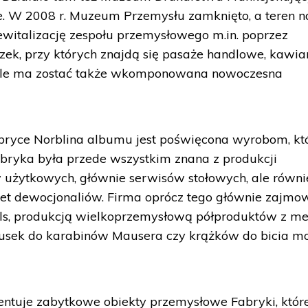
je. W 2008 r. Muzeum Przemysłu zamknięto, a teren n
witalizację zespołu przemysłowego m.in. poprzez
ek, przy których znajdą się pasaże handlowe, kawia
 hale ma zostać także wkomponowana nowoczesna
ryce Norblina albumu jest poświęcona wyrobom, kt
abryka była przede wszystkim znana z produkcji
 użytkowych, głównie serwisów stołowych, ale równi
et dewocjonaliów. Firma oprócz tego głównie zajmo
tels, produkcją wielkoprzemysłową półproduktów z me
 łusek do karabinów Mausera czy krążków do bicia m
zentuje zabytkowe obiekty przemysłowe Fabryki, któr