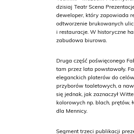
dzisiaj Teatr Scena Prezentac
deweloper, który zapowiada re
odtworzenie brukowanych ulicz
i restauracje. W historyczne
zabudowa biurowa.
Druga część poświęconego Fab
tam przez lata powstawały. F
eleganckich platerów do celów
przyborów toaletowych, a naw
się jednak, jak zaznaczył Wit
kolorowych np. blach, prętów,
dla Mennicy.
Segment trzeci publikacji pre