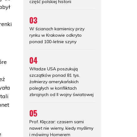
część polskiej historii
abył
03
renki
W ścianach kamienicy przy
rynku w Krakowie odkryto
ponad 100-letnie szyny
04
óre
Władze USA poszukują
szczątków ponad 81 tys.
eż
żołnierzy amerykańskich
wała
poległych w konfliktach
zbrojnych od II wojny światowej
tali
onet
05
Prof. Klęczar: czasem sami
nawet nie wiemy, kiedy myślimy
e
i mówimy Homerem