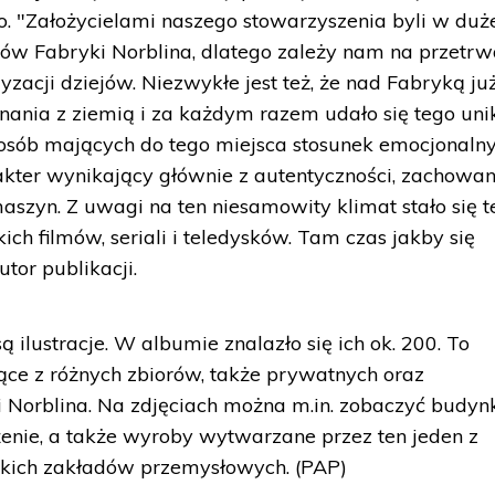
o. "Założycielami naszego stowarzyszenia byli w duż
ców Fabryki Norblina, dlatego zależy nam na przetrw
yzacji dziejów. Niezwykłe jest też, że nad Fabryką ju
nania z ziemią i za każdym razem udało się tego uni
e osób mających do tego miejsca stosunek emocjonalny
akter wynikający głównie z autentyczności, zachowa
zyn. Z uwagi na ten niesamowity klimat stało się t
ch filmów, seriali i teledysków. Tam czas jakby się
tor publikacji.
 ilustracje. W albumie znalazło się ich ok. 200. To
ce z różnych zbiorów, także prywatnych oraz
i Norblina. Na zdjęciach można m.in. zobaczyć budyn
żenie, a także wyroby wytwarzane przez ten jeden z
kich zakładów przemysłowych. (PAP)