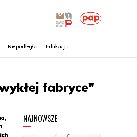
Niepodległa
Edukacja
wykłej fabryce"
NAJNOWSZE
na,
a
ich