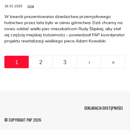
18.01.2025
Inne
W kwestii prezentowania dziedzictwa przemysłowego
hutnictwo przez lata było w cieniu górnictwa. Dziś chcemy na
nowo oddać wielki piec mieszkańcom Rudy Śląskiej, aby stał
się częścią miejskiej tożsamości – powiedział PAP koordynator
projektu rewitalizacji wielkiego pieca Adam Kowalski.
Pagination
››
Ostat
1
2
3
›
»
Menu Footer
DEKLARACJA DOSTĘPNOŚCI
© COPYRIGHT PAP 2026