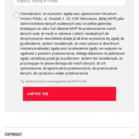
Oświadczam, że wyrażam zgodę oraz upoważniam Muzeum
Historii Polski, ul. Gwardii 1, 01-538 Warszawa, (dalej MHP) jako
Administratora danych osobowych oraz wszelkie podmioty
działające na rzecz lub zlecenie MHP do przetwarzania moich
danych osob. (e-mail) w zakresie i celach niezbędnych do
otrzymywania newslettera dzieje.pl od dnia wyrażenia tej zgody do
jej odwołania. Jestem świadomy/a, że mam prawo w dowolnym
momencie odwołać zgodę oraz że odwołanie zgody nie wpływa na
zgodność z prawem przetwarzania, którego dokonano na podstawie
zgody udzielonej przed jej wycofaniem. Jestem też świadomy/a, że
przysługuje mi prawo dostępu do moich danych, do ich
sprostowania, do ograniczenia przetwarzania, do przenoszenia
danych, do sprzeciwu wobec przetwarzania.
COPYRIGHT