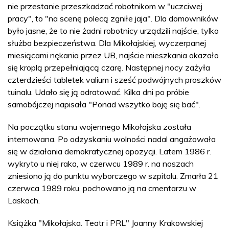
nie przestanie przeszkadzać robotnikom w "uczciwej
pracy", to "na scenę polecą zgniłe jaja". Dla domowników
było jasne, że to nie żadni robotnicy urządzili najście, tylko
służba bezpieczeństwa. Dla Mikołajskiej, wyczerpanej
miesiącami nękania przez UB, najście mieszkania okazało
się kroplą przepełniającą czarę. Następnej nocy zażyła
czterdzieści tabletek valium i sześć podwójnych proszków
tuinalu. Udało się ją odratować. Kilka dni po próbie
samobójczej napisała "Ponad wszytko boję się bać".
Na początku stanu wojennego Mikołajska została
internowana. Po odzyskaniu wolności nadal angażowała
się w działania demokratycznej opozycji. Latem 1986 r.
wykryto u niej raka, w czerwcu 1989 r. na noszach
zniesiono ją do punktu wyborczego w szpitalu. Zmarła 21
czerwca 1989 roku, pochowano ją na cmentarzu w
Laskach.
Książka "Mikołajska. Teatr i PRL" Joanny Krakowskiej