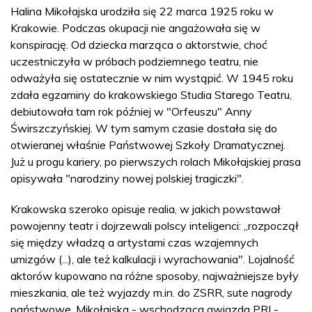
Halina Mikołajska urodziła się 22 marca 1925 roku w
Krakowie. Podczas okupacji nie angażowała się w
konspirację. Od dziecka marząca o aktorstwie, choć
uczestniczyła w próbach podziemnego teatru, nie
odważyła się ostatecznie w nim wystąpić. W 1945 roku
zdała egzaminy do krakowskiego Studia Starego Teatru,
debiutowała tam rok później w "Orfeuszu" Anny
Świrszczyńskiej. W tym samym czasie dostała się do
otwieranej właśnie Państwowej Szkoły Dramatycznej.
Już u progu kariery, po pierwszych rolach Mikołajskiej prasa
opisywała "narodziny nowej polskiej tragiczki".
Krakowska szeroko opisuje realia, w jakich powstawał
powojenny teatr i dojrzewali polscy inteligenci: „rozpoczął
się między władzą a artystami czas wzajemnych
umizgów (...), ale też kalkulacji i wyrachowania". Lojalność
aktorów kupowano na różne sposoby, najważniejsze były
mieszkania, ale też wyjazdy m.in. do ZSRR, sute nagrody
państwowe. Mikołajska - wschodząca gwiazda PRL-