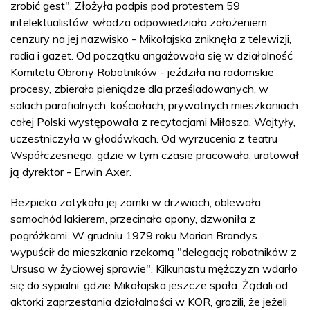
zrobić gest". Złożyła podpis pod protestem 59
intelektualistów, władza odpowiedziała założeniem
cenzury na jej nazwisko - Mikołajska zniknęła z telewizji,
radia i gazet. Od początku angażowała się w działalność
Komitetu Obrony Robotników - jeździła na radomskie
procesy, zbierała pieniądze dla prześladowanych, w
salach parafialnych, kościołach, prywatnych mieszkaniach
całej Polski występowała z recytacjami Miłosza, Wojtyły,
uczestniczyła w głodówkach. Od wyrzucenia z teatru
Współczesnego, gdzie w tym czasie pracowała, uratował
ją dyrektor - Erwin Axer.
Bezpieka zatykała jej zamki w drzwiach, oblewała
samochód lakierem, przecinała opony, dzwoniła z
pogróżkami. W grudniu 1979 roku Marian Brandys
wypuścił do mieszkania rzekomą "delegację robotników z
Ursusa w życiowej sprawie". Kilkunastu mężczyzn wdarło
się do sypialni, gdzie Mikołajska jeszcze spała. Żądali od
aktorki zaprzestania działalności w KOR, grozili, że jeżeli