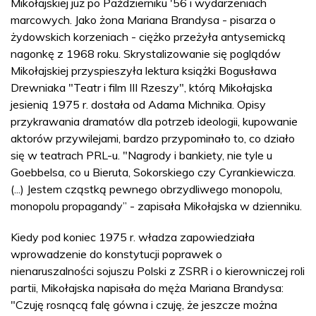
Mikołajskiej już po Październiku '56 i wydarzeniach
marcowych. Jako żona Mariana Brandysa - pisarza o
żydowskich korzeniach - ciężko przeżyła antysemicką
nagonkę z 1968 roku. Skrystalizowanie się poglądów
Mikołajskiej przyspieszyła lektura książki Bogusława
Drewniaka "Teatr i film III Rzeszy", którą Mikołajska
jesienią 1975 r. dostała od Adama Michnika. Opisy
przykrawania dramatów dla potrzeb ideologii, kupowanie
aktorów przywilejami, bardzo przypominało to, co działo
się w teatrach PRL-u. "Nagrody i bankiety, nie tyle u
Goebbelsa, co u Bieruta, Sokorskiego czy Cyrankiewicza.
(...) Jestem cząstką pewnego obrzydliwego monopolu,
monopolu propagandy” - zapisała Mikołajska w dzienniku.
Kiedy pod koniec 1975 r. władza zapowiedziała
wprowadzenie do konstytucji poprawek o
nienaruszalności sojuszu Polski z ZSRR i o kierowniczej roli
partii, Mikołajska napisała do męża Mariana Brandysa:
"Czuję rosnącą falę gówna i czuję, że jeszcze można