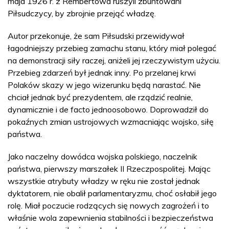
maja 1926 r. z Rembertowa ruszyli zbuntowani
Piłsudczycy, by zbrojnie przejąć władzę.
Autor przekonuje, że sam Piłsudski przewidywał
łagodniejszy przebieg zamachu stanu, który miał polegać
na demonstracji siły raczej, aniżeli jej rzeczywistym użyciu.
Przebieg zdarzeń był jednak inny. Po przelanej krwi
Polaków skazy w jego wizerunku będą narastać. Nie
chciał jednak być prezydentem, ale rządzić realnie,
dynamicznie i de facto jednoosobowo. Doprowadził do
pokaźnych zmian ustrojowych wzmacniając wojsko, siłę
państwa.
Jako naczelny dowódca wojska polskiego, naczelnik
państwa, pierwszy marszałek II Rzeczpospolitej. Mając
wszystkie atrybuty władzy w ręku nie został jednak
dyktatorem, nie obalił parlamentaryzmu, choć osłabił jego
rolę. Miał poczucie rodzących się nowych zagrożeń i to
właśnie wola zapewnienia stabilności i bezpieczeństwa