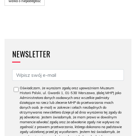
walka o niepodległość
NEWSLETTER
Oświadczam, że wyrażam zgodę oraz upoważniam Muzeum
Historii Polski, ul. Gwardii 1, 01-538 Warszawa, (dalej MHP) jako
Administratora danych osobowych oraz wszelkie podmioty
działające na rzecz lub zlecenie MHP do przetwarzania moich
danych osob. (e-mail) w zakresie i celach niezbędnych do
otrzymywania newslettera dzieje.pl od dnia wyrażenia tej zgody do
jej odwołania. Jestem świadomy/a, że mam prawo w dowolnym
momencie odwołać zgodę oraz że odwołanie zgody nie wpływa na
zgodność z prawem przetwarzania, którego dokonano na podstawie
zgody udzielonej przed jej wycofaniem. Jestem też świadomy/a, że