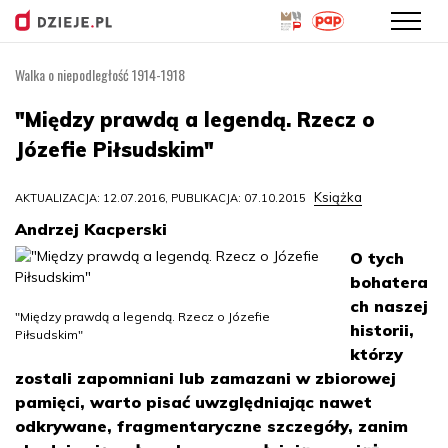
Walka o niepodległość 1914-1918
Przejdź
do
"Między prawdą a legendą. Rzecz o
treści
Józefie Piłsudskim"
Książka
AKTUALIZACJA: 12.07.2016, PUBLIKACJA: 07.10.2015
Andrzej Kacperski
O tych
bohatera
ch naszej
"Między prawdą a legendą. Rzecz o Józefie
historii,
Piłsudskim"
którzy
zostali zapomniani lub zamazani w zbiorowej
pamięci, warto pisać uwzględniając nawet
odkrywane, fragmentaryczne szczegóły, zanim