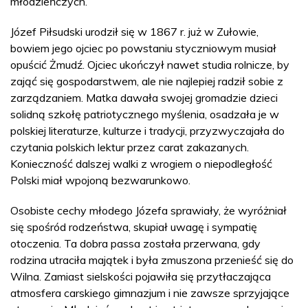
młodzieńczych.
Józef Piłsudski urodził się w 1867 r. już w Zułowie,
bowiem jego ojciec po powstaniu styczniowym musiał
opuścić Żmudź. Ojciec ukończył nawet studia rolnicze, by
zająć się gospodarstwem, ale nie najlepiej radził sobie z
zarządzaniem. Matka dawała swojej gromadzie dzieci
solidną szkołę patriotycznego myślenia, osadzała je w
polskiej literaturze, kulturze i tradycji, przyzwyczajała do
czytania polskich lektur przez carat zakazanych.
Konieczność dalszej walki z wrogiem o niepodległość
Polski miał wpojoną bezwarunkowo.
Osobiste cechy młodego Józefa sprawiały, że wyróżniał
się spośród rodzeństwa, skupiał uwagę i sympatię
otoczenia. Ta dobra passa została przerwana, gdy
rodzina utraciła majątek i była zmuszona przenieść się do
Wilna. Zamiast sielskości pojawiła się przytłaczająca
atmosfera carskiego gimnazjum i nie zawsze sprzyjające