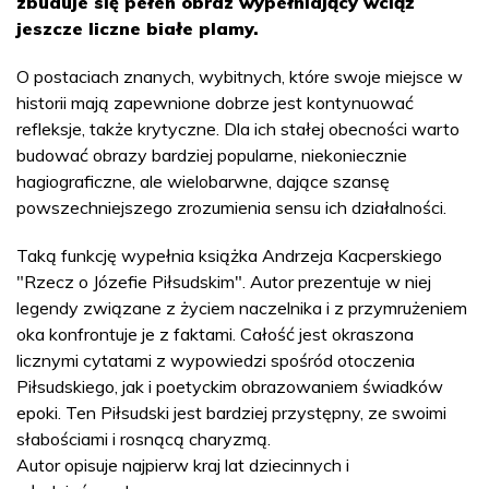
zbuduje się pełen obraz wypełniający wciąż
jeszcze liczne białe plamy.
O postaciach znanych, wybitnych, które swoje miejsce w
historii mają zapewnione dobrze jest kontynuować
refleksje, także krytyczne. Dla ich stałej obecności warto
budować obrazy bardziej popularne, niekoniecznie
hagiograficzne, ale wielobarwne, dające szansę
powszechniejszego zrozumienia sensu ich działalności.
Taką funkcję wypełnia książka Andrzeja Kacperskiego
"Rzecz o Józefie Piłsudskim". Autor prezentuje w niej
legendy związane z życiem naczelnika i z przymrużeniem
oka konfrontuje je z faktami. Całość jest okraszona
licznymi cytatami z wypowiedzi spośród otoczenia
Piłsudskiego, jak i poetyckim obrazowaniem świadków
epoki. Ten Piłsudski jest bardziej przystępny, ze swoimi
słabościami i rosnącą charyzmą.
Autor opisuje najpierw kraj lat dziecinnych i