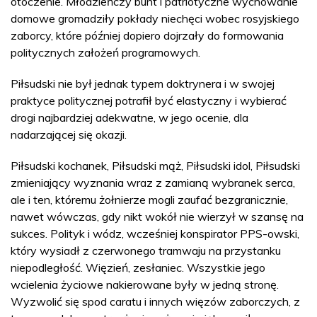
otoczenie. Młodzieńczy bunt i patriotyczne wychowanie
domowe gromadziły pokłady niechęci wobec rosyjskiego
zaborcy, które później dopiero dojrzały do formowania
politycznych założeń programowych.
Piłsudski nie był jednak typem doktrynera i w swojej
praktyce politycznej potrafił być elastyczny i wybierać
drogi najbardziej adekwatne, w jego ocenie, dla
nadarzającej się okazji.
Piłsudski kochanek, Piłsudski mąż, Piłsudski idol, Piłsudski
zmieniający wyznania wraz z zamianą wybranek serca,
ale i ten, któremu żołnierze mogli zaufać bezgranicznie,
nawet wówczas, gdy nikt wokół nie wierzył w szansę na
sukces. Polityk i wódz, wcześniej konspirator PPS-owski,
który wysiadł z czerwonego tramwaju na przystanku
niepodległość. Więzień, zesłaniec. Wszystkie jego
wcielenia życiowe nakierowane były w jedną stronę.
Wyzwolić się spod caratu i innych więzów zaborczych, z