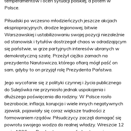
temperamentów i ocen sytuacji polskiej, a potem w
Polsce.
Piłsudski po wczesno młodzieńczych jeszcze akcjach
ekspriopracyjnych, drodze legionowej, bitwie
Warszawskiej i ustabilizowaniu swojej pozycji niezależnie
od stanowisk i tytułów dostrzegał chaos w odradzającym
się państwie, w grze partyjnych interesów ubranych w
demokratyczną szatę. Przeżył ciężko zamach na
prezydenta Narutowicza, którego ofiarą mógł paść on
sam, gdyby to on przyjął rolę Prezydenta Państwa.
Jego wycofanie się z polityki czynnej i życia publicznego
do Sulejówka nie przyniosło jednak uspokojenia i
dłuższego poświęcenia dla rodziny. W Polsce rosło
bezrobocie, inflacja, korupcja i wiele innych negatywnych
zjawisk, pojawiały się coraz większe trudności z
formowaniem rządów. Piłsudczycy zaczęli domagać się
powrotu swojego wodza do realnej władzy. Wreszcie 12