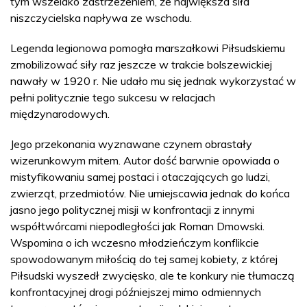
tym wszelako zastrzeżeniem, że największa siła
niszczycielska napływa ze wschodu.
Legenda legionowa pomogła marszałkowi Piłsudskiemu
zmobilizować siły raz jeszcze w trakcie bolszewickiej
nawały w 1920 r. Nie udało mu się jednak wykorzystać w
pełni politycznie tego sukcesu w relacjach
międzynarodowych.
Jego przekonania wyznawane czynem obrastały
wizerunkowym mitem. Autor dość barwnie opowiada o
mistyfikowaniu samej postaci i otaczających go ludzi,
zwierząt, przedmiotów. Nie umiejscawia jednak do końca
jasno jego politycznej misji w konfrontacji z innymi
współtwórcami niepodległości jak Roman Dmowski.
Wspomina o ich wczesno młodzieńczym konflikcie
spowodowanym miłością do tej samej kobiety, z której
Piłsudski wyszedł zwycięsko, ale te konkury nie tłumaczą
konfrontacyjnej drogi późniejszej mimo odmiennych