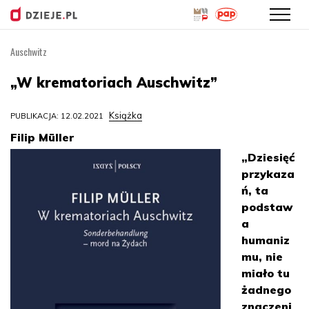
Auschwitz
Przejdź
do
„W krematoriach Auschwitz”
treści
Książka
PUBLIKACJA: 12.02.2021
Filip Müller
„Dziesięć
przykaza
ń, ta
podstaw
a
humaniz
mu, nie
miało tu
żadnego
znaczeni