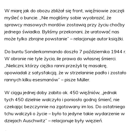
W miarę jak do obozu zbliżał się front, więźniowie zaczęli
myśleć o buncie. „Nie mogliśmy sobie wyobrazić, że
sprawcy masowych mordów zostawią przy życiu choćby
jednego świadka. Byliśmy przekonani, że uratować nas
może tylko zbrojne powstanie” – relacjonuje autor książki.
Do buntu Sonderkommando doszło 7 października 1944 r.
W obronie nie tyle życia, ile prawa do własnej śmierci.
„Nieliczni, którzy ciężko ranni przeżyli tę masakrę,
opowiadali z satysfakcją, że w strzelaninie padło i zostało
rannych kilku esesmanów” – pisze Müller.
W ciągu jednej doby zabito ok. 450 więźniów, „jednak
tych 450 dzielnie walczyło i poniosło godną śmierć, nie
czekając bezczynnie na zgotowany im los. Do ostatniego
tchu walczyli o życie – było to jedyne takie wydarzenie w
dziejach Auschwitz” – relacjonuje były więzień.