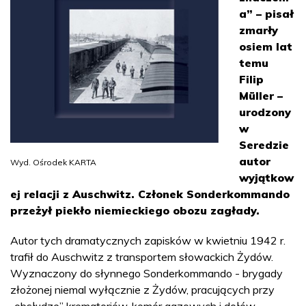
a” – pisał
zmarły
osiem lat
temu
Filip
Müller –
urodzony
w
Seredzie
autor
Wyd. Ośrodek KARTA
wyjątkow
ej relacji z Auschwitz. Członek Sonderkommando
przeżył piekło niemieckiego obozu zagłady.
Autor tych dramatycznych zapisków w kwietniu 1942 r.
trafił do Auschwitz z transportem słowackich Żydów.
Wyznaczony do słynnego Sonderkommando - brygady
złożonej niemal wyłącznie z Żydów, pracujących przy