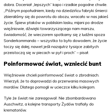
dobra. Doceniał „lepszych” kapo i rzadkie pogodne chwile.
„Późnym popołudniem, kiedy na dziedzińcu fabryki śmierci
zbieraliśmy się do powrotu do obozu, wracało w nas jakieś
życie. Śpiew ptaków w pobliskim lasku, mijani po drodze
więźniowie, dźwięki towarzyszącego nam marszu,
świadomość, że wieczorem spotkamy się z ludźmi spoza
Sonderkommando – wszystko to było dowodem, że życie
toczy się dalej, nawet jeśli nazajutrz tysiące zabitych
przeistoczą się w piecach w pył i proch” – pisał.
Poinformować świat, wzniecić bunt
Więźniowie chcieli poinformować świat o zbrodniach.
Wierzyli, że to doprowadzi do przerwania masowych
mordów. Dlatego pomogli w ucieczce kilku kolegom.
Tyle że świat nie zareagował. Nie zbombardowano
Auschwitz, a kolejne transporty Żydów trafiały do
krematoriów.