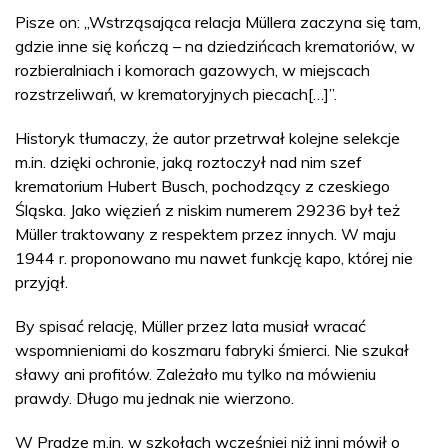
Pisze on: „Wstrząsająca relacja Müllera zaczyna się tam,
gdzie inne się kończą – na dziedzińcach krematoriów, w
rozbieralniach i komorach gazowych, w miejscach
rozstrzeliwań, w krematoryjnych piecach[…]”.
Historyk tłumaczy, że autor przetrwał kolejne selekcje
m.in. dzięki ochronie, jaką roztoczył nad nim szef
krematorium Hubert Busch, pochodzący z czeskiego
Śląska. Jako więzień z niskim numerem 29236 był też
Müller traktowany z respektem przez innych. W maju
1944 r. proponowano mu nawet funkcję kapo, której nie
przyjął.
By spisać relację, Müller przez lata musiał wracać
wspomnieniami do koszmaru fabryki śmierci. Nie szukał
sławy ani profitów. Zależało mu tylko na mówieniu
prawdy. Długo mu jednak nie wierzono.
W Pradze m.in. w szkołach wcześniej niż inni mówił o