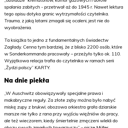
„obsłudze” krematoriów, komór gazowych i dołów
spalania zabitych - przetrwał aż do 1945 r. Nawet lektura
tego opisu dotyka granic wytrzymałości czytelnika.
Trauma, z jaką latami zmagali się ocaleni, jest nie do
wyobrażenia.
Ta książka to jedno z fundamentalnych świadectw
Zagłady. Cenna tym bardziej, że z blisko 2200 osób, które
w Sonderkommando pracowały – przeżyło tylko ok. 110.
Wyjątkowa relacja trafia do czytelnika w ramach serii
„Żydzi polscy” KARTY.
Na dnie piekła
„W Auschwitz obowiązywały specjalne prawa i
makabryczne reguły. Za złote zęby można było nabyć
miskę zupy z brukwi; obozowa orkiestra grała dziarskie
marsze nie tylko z rana przy wyjściu więźniów do pracy,
ale też wieczorem, kiedy śmiertelnie zmęczeni wlekli do
obozu swych zmarłych towarzyszy” – pisze Müller.