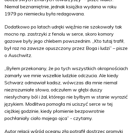
Niemal beznamiętnie, jednak książka wydana w roku
1979 po niemiecku była redagowana.
Dodatkowo po latach udręki więźnia nie szokowały tak
mocno np. zastrzyki z fenolu w serce, skoro komory
gazowe były jego chlebem powszednim. „Kto tutaj trafił,
był raz na zawsze opuszczony przez Boga i ludzi” – pisze
o Auschwitz.
„Byłem przekonany, że po tych wszystkich okropnościach
zamarły we mnie wszelkie ludzkie odczucia. Ale kiedy
Schwarz odmawiał kadisz, wówczas dla mnie niemal
niezrozumiałe słowa, odczułem w głębi duszy
niesłychany ból i żal, którego nie byłbym w stanie wyrazić
językiem. Modlitwa pomogła mi uciszyć serce w tej
ciężkiej godzinie, kiedy płomienie bezpowrotnie
pochłaniały ciało mojego ojca” - czytamy.
Autor relacji wśród oceanu zła potrafił dostrzec promyki