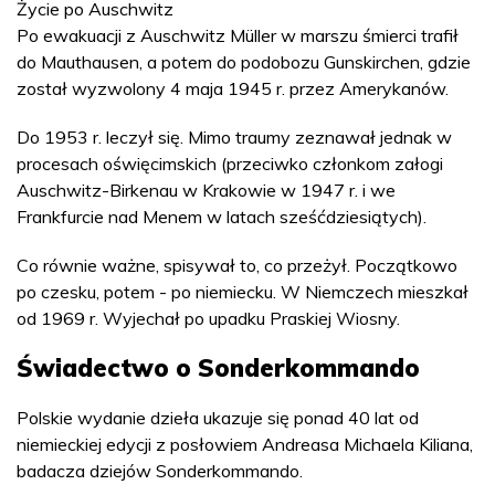
Życie po Auschwitz
Po ewakuacji z Auschwitz Müller w marszu śmierci trafił
do Mauthausen, a potem do podobozu Gunskirchen, gdzie
został wyzwolony 4 maja 1945 r. przez Amerykanów.
Do 1953 r. leczył się. Mimo traumy zeznawał jednak w
procesach oświęcimskich (przeciwko członkom załogi
Auschwitz-Birkenau w Krakowie w 1947 r. i we
Frankfurcie nad Menem w latach sześćdziesiątych).
Co równie ważne, spisywał to, co przeżył. Początkowo
po czesku, potem - po niemiecku. W Niemczech mieszkał
od 1969 r. Wyjechał po upadku Praskiej Wiosny.
Świadectwo o Sonderkommando
Polskie wydanie dzieła ukazuje się ponad 40 lat od
niemieckiej edycji z posłowiem Andreasa Michaela Kiliana,
badacza dziejów Sonderkommando.