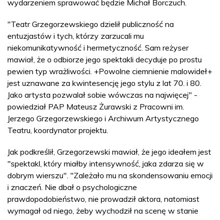
wydarzeniem sprawować będzie Michał Borczuch.
"Teatr Grzegorzewskiego dzielił publiczność na
entuzjastów i tych, którzy zarzucali mu
niekomunikatywność i hermetyczność. Sam reżyser
mawiał, że o odbiorze jego spektakli decyduje po prostu
pewien typ wrażliwości. +Powolne ciemnienie malowideł+
jest uznawane za kwintesencję jego stylu z lat 70. i 80.
Jako artysta pozwalał sobie wówczas na najwięcej" -
powiedział PAP Mateusz Żurawski z Pracowni im.
Jerzego Grzegorzewskiego i Archiwum Artystycznego
Teatru, koordynator projektu.
Jak podkreślił, Grzegorzewski mawiał, że jego ideałem jest
"spektakl, który miałby intensywność, jaka zdarza się w
dobrym wierszu". "Zależało mu na skondensowaniu emocji
i znaczeń. Nie dbał o psychologiczne
prawdopodobieństwo, nie prowadził aktora, natomiast
wymagał od niego, żeby wychodził na scenę w stanie