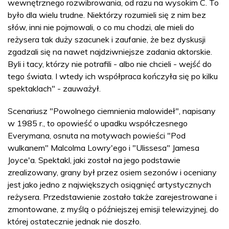
wewnętrznego rozwibrowania, od razu na wysokim C. To
było dla wielu trudne. Niektórzy rozumieli się z nim bez
słów, inni nie pojmowali, o co mu chodzi, ale mieli do
reżysera tak duży szacunek i zaufanie, że bez dyskusji
zgadzali się na nawet najdziwniejsze zadania aktorskie.
Byli i tacy, którzy nie potrafili - albo nie chcieli - wejść do
tego świata. I wtedy ich współpraca kończyła się po kilku
spektaklach" - zauważył.
Scenariusz "Powolnego ciemnienia malowideł", napisany
w 1985 r., to opowieść o upadku współczesnego
Everymana, osnuta na motywach powieści "Pod
wulkanem" Malcolma Lowry'ego i "Ulissesa" Jamesa
Joyce'a. Spektakl, jaki został na jego podstawie
zrealizowany, grany był przez osiem sezonów i oceniany
jest jako jedno z największych osiągnięć artystycznych
reżysera. Przedstawienie zostało także zarejestrowane i
zmontowane, z myślą o późniejszej emisji telewizyjnej, do
której ostatecznie jednak nie doszło.