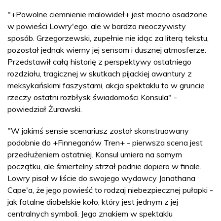
"+Powolne ciemnienie malowideł+ jest mocno osadzone
w powieści Lowry'ego, ale w bardzo nieoczywisty
sposób. Grzegorzewski, zupełnie nie idąc za literą tekstu,
pozostał jednak wierny jej sensom i dusznej atmosferze.
Przedstawił całą historię z perspektywy ostatniego
rozdziału, tragicznej w skutkach pijackiej awantury z
meksykańskimi faszystami, akcja spektaklu to w gruncie
rzeczy ostatni rozbłysk świadomości Konsula" -
powiedział Żurawski.
"W jakimś sensie scenariusz został skonstruowany
podobnie do +Finneganów Tren+ - pierwsza scena jest
przedłużeniem ostatniej. Konsul umiera na samym
początku, ale śmiertelny strzał padnie dopiero w finale.
Lowry pisał w liście do swojego wydawcy Jonathana
Cape'a, że jego powieść to rodzaj niebezpiecznej pułapki -
jak fatalne diabelskie koło, który jest jednym z jej
centralnych symboli. Jego znakiem w spektaklu