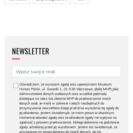
NEWSLETTER
Oświadczam, że wyrażam zgodę oraz upoważniam Muzeum
Historii Polski, ul. Gwardii 1, 01-538 Warszawa, (dalej MHP) jako
Administratora danych osobowych oraz wszelkie podmioty
działające na rzecz lub zlecenie MHP do przetwarzania moich
danych osob. (e-mail) w zakresie i celach niezbędnych do
otrzymywania newslettera dzieje.pl od dnia wyrażenia tej zgody do
jej odwołania. Jestem świadomy/a, że mam prawo w dowolnym
momencie odwołać zgodę oraz że odwołanie zgody nie wpływa na
zgodność z prawem przetwarzania, którego dokonano na podstawie
zgody udzielonej przed jej wycofaniem. Jestem też świadomy/a, że
przysługuje mi prawo dostępu do moich danych, do ich