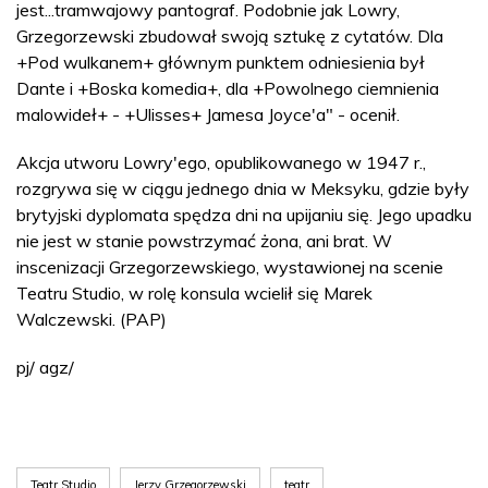
jest...tramwajowy pantograf. Podobnie jak Lowry,
Grzegorzewski zbudował swoją sztukę z cytatów. Dla
+Pod wulkanem+ głównym punktem odniesienia był
Dante i +Boska komedia+, dla +Powolnego ciemnienia
malowideł+ - +Ulisses+ Jamesa Joyce'a" - ocenił.
Akcja utworu Lowry'ego, opublikowanego w 1947 r.,
rozgrywa się w ciągu jednego dnia w Meksyku, gdzie były
brytyjski dyplomata spędza dni na upijaniu się. Jego upadku
nie jest w stanie powstrzymać żona, ani brat. W
inscenizacji Grzegorzewskiego, wystawionej na scenie
Teatru Studio, w rolę konsula wcielił się Marek
Walczewski. (PAP)
pj/ agz/
Teatr Studio
Jerzy Grzegorzewski
teatr